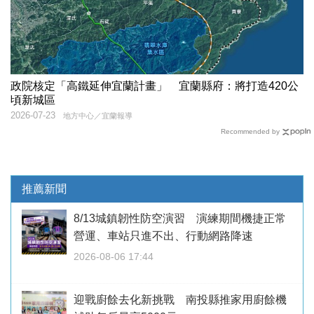
政院核定「高鐵延伸宜蘭計畫」 宜蘭縣府：將打造420公
頃新城區
2026-07-23
地方中心／宜蘭報導
Recommended by
推薦新聞
8/13城鎮韌性防空演習 演練期間機捷正常
營運、車站只進不出、行動網路降速
2026-08-06 17:44
迎戰廚餘去化新挑戰 南投縣推家用廚餘機