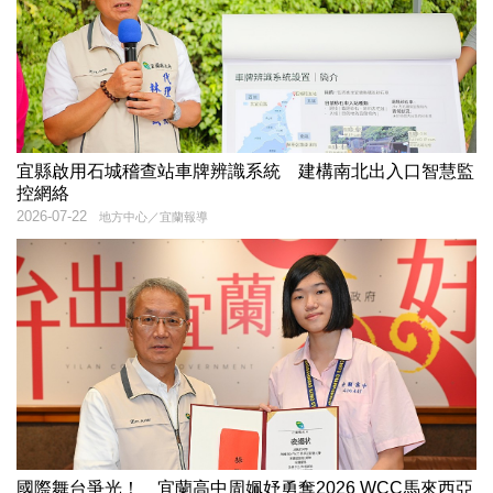
宜縣啟用石城稽查站車牌辨識系統 建構南北出入口智慧監
控網絡
2026-07-22
地方中心／宜蘭報導
國際舞台爭光！ 宜蘭高中周姵妤勇奪2026 WCC馬來西亞