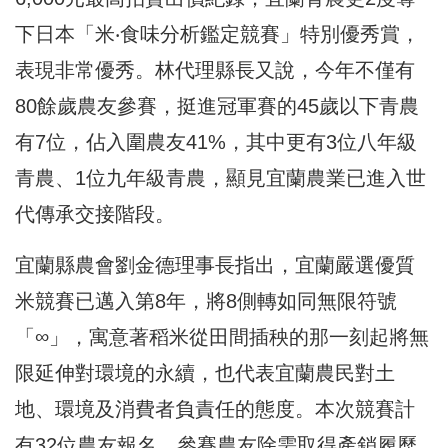
下日本「米‧食味分析鑑定競賽」特別優秀賞，
表現非常優秀。林代理縣長又說，今年不僅有
80餘歲農友參賽，挺進冠軍賽的45歲以下青農
有7位，佔入圍農友41%，其中更有3位八年級
青農、1位九年級青農，顯見宜蘭農業已進入世
代傳承交接階段。
宜蘭縣農會劉金德理事長指出，宜蘭嚴選優質
米競賽已邁入第8年，將8側轉如同無限符號
「∞」，寓意著稻米從田間插秧的那一刻起將無
限延伸對環境的永續，也代表宜蘭農民對土
地、環境及消費者負責任的態度。本次競賽計
有32位農友報名，參賽農友除需取得產銷履歷