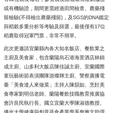
或有機驗證，期間更需經過田間檢查、農藥殘
留檢驗(不得檢出農藥殘留)，及SGS的DNA鑑定
與稻穀多重分析等考驗及篩選，最後僅有17位
稻農取得冠軍門票，非常不簡單。
此次更邀請宜蘭縣內各大知名飯店、餐飲業之
主廚及美食家，包含蘭陽烏石港海景酒店林錦
成主廚、山多利大飯店陳佳誠主廚、宜蘭國際
童玩藝術節表演團隊游燦輝主廚、警察廣播電
臺「美食達人來做菜」主持人陳韻如、烹飪美
食專家劉明信老師、蘭陽餐飲技職教育推廣協
會許良民執行長、國立宜蘭大學陳淑德教授、
佛光大學健康與創意蔬食產業學系詹雅文助理