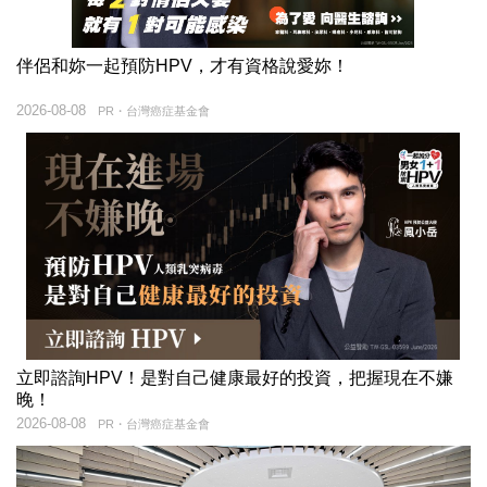
伴侶和妳一起預防HPV，才有資格說愛妳！
2026-08-08
PR・台灣癌症基金會
立即諮詢HPV！是對自己健康最好的投資，把握現在不嫌
晚！
2026-08-08
PR・台灣癌症基金會