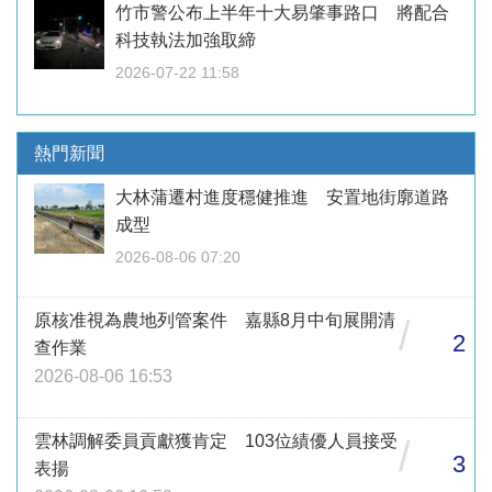
竹市警公布上半年十大易肇事路口 將配合
科技執法加強取締
2026-07-22 11:58
熱門新聞
大林蒲遷村進度穩健推進 安置地街廓道路
成型
2026-08-06 07:20
原核准視為農地列管案件 嘉縣8月中旬展開清
/
2
查作業
2026-08-06 16:53
雲林調解委員貢獻獲肯定 103位績優人員接受
/
3
表揚