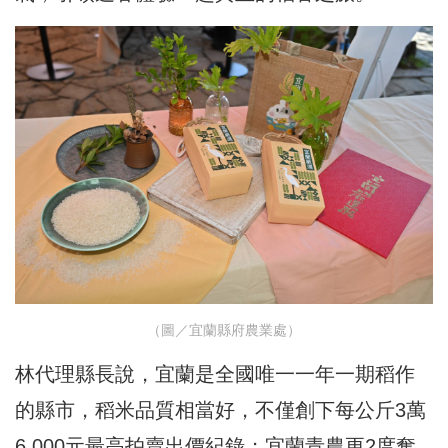
（圖／宜蘭縣府農業處）
林代理縣長說，宜蘭是全國唯一一年一期稻作
的縣市，稻米品質相當好，不僅創下每公斤3萬
6,000元最高拍賣出價紀錄；宜蘭青農更2度奪