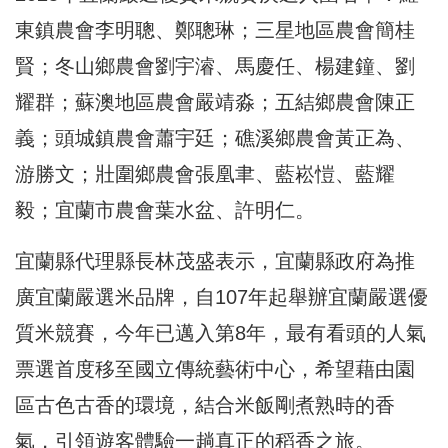
東鎮農會李明聰、鄭聰琳；三星地區農會簡桂
賢；冬山鄉農會劉宇濬、馬慶任、楊建鐘、劉
耀群；蘇澳地區農會嚴靖淼；五結鄉農會陳正
義；頭城鎮農會蕭宇廷；礁溪鄉農會黃正為、
游勝文；壯圍鄉農會張凰聿、藍崧愷、藍耀
毅；宜蘭市農會葉水盆、許明仁。
宜蘭縣代理縣長林茂盛表示，宜蘭縣政府為推
廣宜蘭嚴選米品牌，自107年起舉辦宜蘭嚴選優
質米競賽，今年已邁入第8年，最有看頭的人氣
票選首度移至國立傳統藝術中心，希望藉由園
區古色古香的環境，結合米飯剛煮熟時的香
氣，引領遊客體驗一趟真正的稻香之旅。