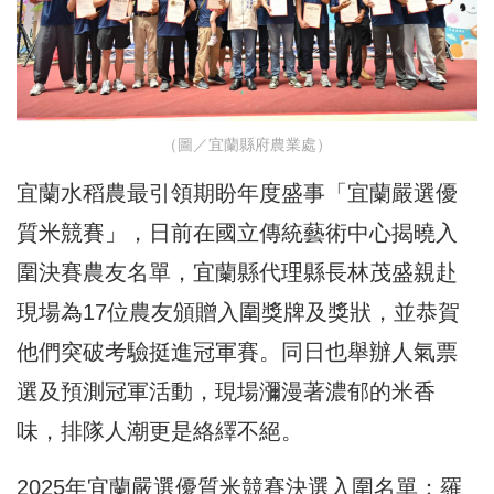
（圖／宜蘭縣府農業處）
宜蘭水稻農最引領期盼年度盛事「宜蘭嚴選優
質米競賽」，日前在國立傳統藝術中心揭曉入
圍決賽農友名單，宜蘭縣代理縣長林茂盛親赴
現場為17位農友頒贈入圍獎牌及獎狀，並恭賀
他們突破考驗挺進冠軍賽。同日也舉辦人氣票
選及預測冠軍活動，現場瀰漫著濃郁的米香
味，排隊人潮更是絡繹不絕。
2025年宜蘭嚴選優質米競賽決選入圍名單：羅