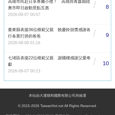
高雄市民赴日享專屬小禮！ 高雄與青森縣陸
/
8
奧市即日啟動景點互惠
2026-08-07 00:07
臺東縣表揚36位模範父親 饒慶鈴頒獎感謝各
/
9
行各業打拼的爸爸
2026-08-08 01:16
七堵區表揚22位模範父親 謝國樑感謝父愛奉
/
10
獻
2026-08-07 00:23
本站由大運聯和國際有限公司所維運
© 2015-2026 TaiwanHot.net All Rights Reserved.