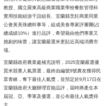
教授、國立羅東高級商業職業學校餐飲管理科
實用技能組游千誼組長、宜蘭縣烹飪商業同業
公會黃美珠總幹事等，組成美食專家評審團(占
總成績10%）進行品評，希望藉由他們專業又
挑剔的味蕾，讓宜蘭嚴選米更貼近高端消費市
場。
宜蘭縣政府農業處補充說明，2025宜蘭嚴選優
質米競賽人氣票選，最終由編號9號農友獲得民
眾青睞，奪下最佳人氣獎，並預定於9月17日在
宜蘭縣政府大廳辦理官能品評，屆時將產生本
屆冠、亞、季軍及優選，並公布最佳人氣獎得
主。