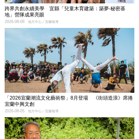
跨界共創永續美學 宜縣「兒童木育建築：築夢-秘密基
地」營隊成果亮眼
2026-08-08
地方中心／宜蘭報導
「2026宜蘭潮流文化藝術祭」8月登場 《街頭造浪》席捲
宜蘭中興文創
2026-08-05
地方中心／宜蘭報導