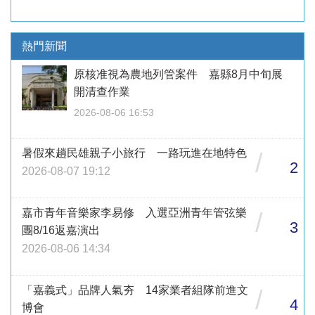
熱門新聞
原核准視為農地列管案件 嘉縣8月中旬展
開清查作業
2026-08-06 16:53
暑假來趟民雄親子小旅行 一路玩進在地特色
/
2
2026-08-07 19:12
嘉市青年音樂家李易修 入選亞洲青年管弦樂
/
3
團8/16返嘉演出
2026-08-06 14:34
「嘉義式」品牌人氣夯 14家業者組隊前進文
/
4
博會