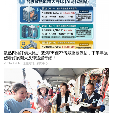
散熱四雄評價大比拼 雙鴻PE僅27倍嚴重被低估，下半年強
烈看好展開大反彈追趕奇鋐！
2026-08-06
理財周刊／新聞中心