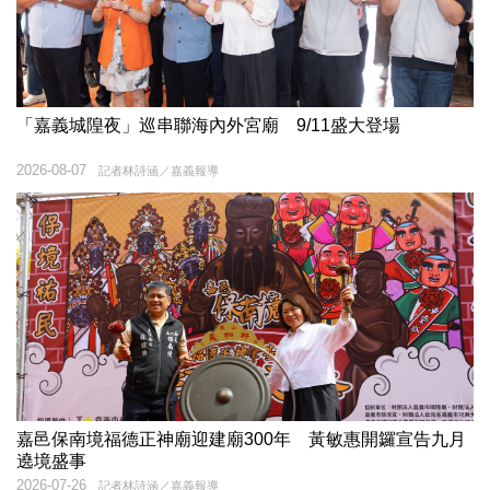
「嘉義城隍夜」巡串聯海內外宮廟 9/11盛大登場
2026-08-07
記者林詩涵／嘉義報導
嘉邑保南境福德正神廟迎建廟300年 黃敏惠開鑼宣告九月
遶境盛事
2026-07-26
記者林詩涵／嘉義報導