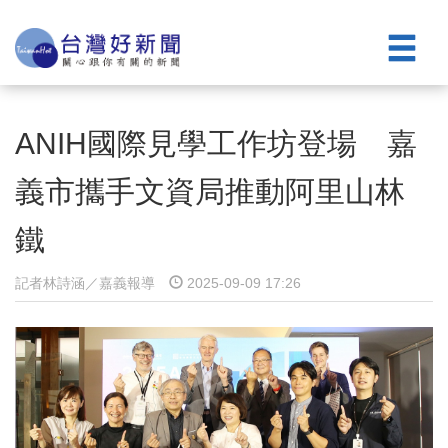
ANIH國際見學工作坊登場 嘉
義市攜手文資局推動阿里山林
鐵
記者林詩涵／嘉義報導
2025-09-09 17:26