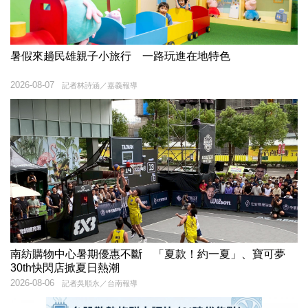
暑假來趟民雄親子小旅行 一路玩進在地特色
2026-08-07
記者林詩涵／嘉義報導
南紡購物中心暑期優惠不斷 「夏款！約一夏」、寶可夢
30th快閃店掀夏日熱潮
2026-08-06
記者吳順永／台南報導