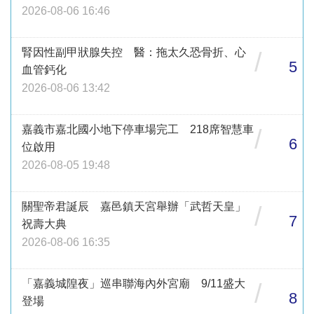
2026-08-06 16:46
腎因性副甲狀腺失控 醫：拖太久恐骨折、心
/
5
血管鈣化
2026-08-06 13:42
嘉義市嘉北國小地下停車場完工 218席智慧車
/
6
位啟用
2026-08-05 19:48
關聖帝君誕辰 嘉邑鎮天宮舉辦「武哲天皇」
/
7
祝壽大典
2026-08-06 16:35
「嘉義城隍夜」巡串聯海內外宮廟 9/11盛大
/
8
登場