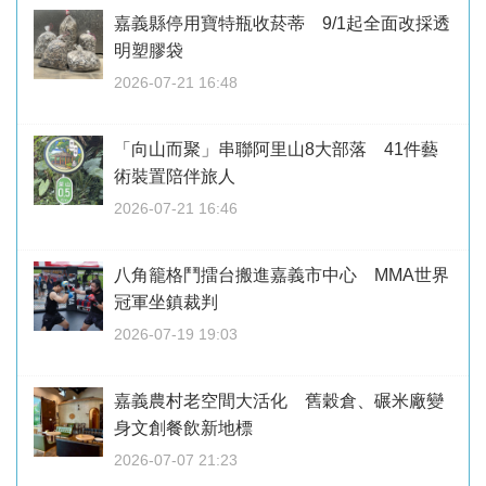
嘉義縣停用寶特瓶收菸蒂 9/1起全面改採透
明塑膠袋
2026-07-21 16:48
「向山而聚」串聯阿里山8大部落 41件藝
術裝置陪伴旅人
2026-07-21 16:46
八角籠格鬥擂台搬進嘉義市中心 MMA世界
冠軍坐鎮裁判
2026-07-19 19:03
嘉義農村老空間大活化 舊穀倉、碾米廠變
身文創餐飲新地標
2026-07-07 21:23