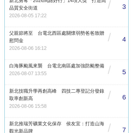
新北勇奪「2026馬路好行」14項大獎 打造高
/
3
品質安全街道
2026-08-05 17:22
父親節將至 台電北西區處關懷弱勢爸爸致贈
/
4
慰問金
2026-08-06 16:12
白海豚颱風來襲 台電北南區處加強防颱整備
/
5
2026-08-07 13:55
新北技職升學再創高峰 四技二專登記分發錄
/
6
取率創新高
2026-08-06 15:58
新北推瑞芳礦業文化保存 侯友宜：打造山海
/
7
觀光新品牌