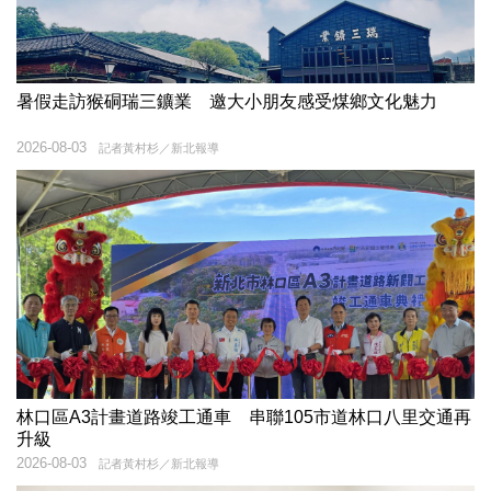
暑假走訪猴硐瑞三鑛業 邀大小朋友感受煤鄉文化魅力
2026-08-03
記者黃村杉／新北報導
林口區A3計畫道路竣工通車 串聯105市道林口八里交通再
升級
2026-08-03
記者黃村杉／新北報導