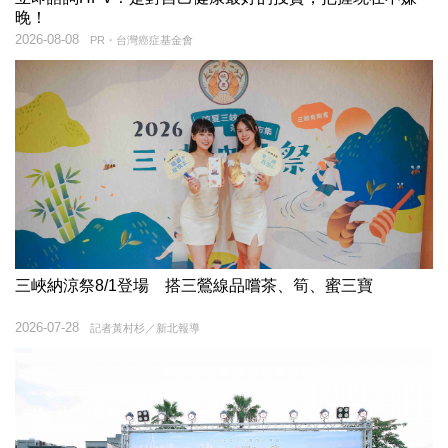
晚！
2026-08-08
PR・台灣癌症基金會
三峽納涼祭8/1登場 搭三鶯線品嚐茶、筍、蜜三寶
2026-07-28
記者黃村杉／新北報導