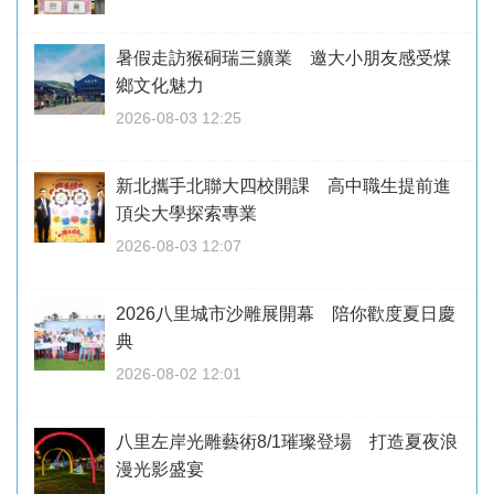
暑假走訪猴硐瑞三鑛業 邀大小朋友感受煤
鄉文化魅力
2026-08-03 12:25
新北攜手北聯大四校開課 高中職生提前進
頂尖大學探索專業
2026-08-03 12:07
2026八里城市沙雕展開幕 陪你歡度夏日慶
典
2026-08-02 12:01
八里左岸光雕藝術8/1璀璨登場 打造夏夜浪
漫光影盛宴