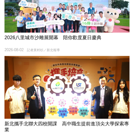
2026八里城市沙雕展開幕 陪你歡度夏日慶典
2026-08-02
記者黃村杉／新北報導
新北攜手北聯大四校開課 高中職生提前進頂尖大學探索專
業