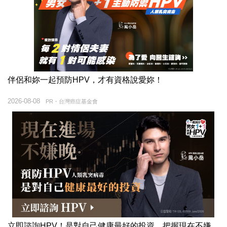
伴侶和妳一起預防HPV，才有資格說愛妳！
2026-08-08
PR・台灣癌症基金會
立即諮詢HPV！是對自己健康最好的投資，把握現在不嫌