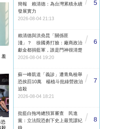
/
5
簡報 賴清德：為台灣累積永續
發展實力
2026-08-04 21:13
賴清德與洪堯昆「關係匪
/
6
淺」？ 徐國勇打臉：廠商政治
獻金都捐藍軍，誰是門神很清楚
油」
：羞
2026-08-04 19:20
蘇一峰凱道「義診」遭青鳥檢舉
/
7
恐挨罰10萬 楊植斗批綠營政治
追殺
2026-08-04 18:21
批藍白拖垮總預算審查 民進
/
8
黨：立法院恐創下史上最荒謬紀
舉恐
錄
追殺