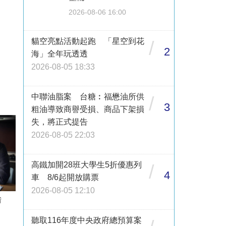
2026-08-06 16:00
貓空亮點活動起跑 「星空到花
/
2
海」全年玩透透
2026-08-05 18:33
中聯油脂案 台糖︰福懋油所供
/
3
粗油導致商譽受損、商品下架損
失，將正式提告
2026-08-05 22:03
高鐵加開28班大學生5折優惠列
/
4
車 8/6起開放購票
2026-08-05 12:10
借
聽取116年度中央政府總預算案