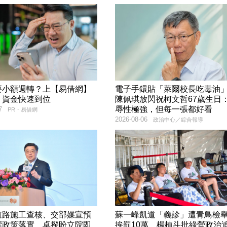
要小額週轉？上【易借網】
電子手鐶貼「萊爾校長吃毒
！資金快速到位
陳佩琪放閃祝柯文哲67歲生日
辱性極強，但每一張都好看
7
PR・易借網
2026-08-06
政治中心／綜合報導
道路施工查核、交部媒宣預
蘇一峰凱道「義診」遭青鳥檢
響政策落實 卓揆盼立院即
挨罰10萬 楊植斗批綠營政治