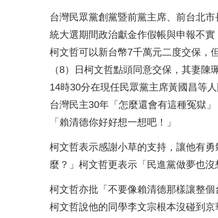
台灣民眾黨創黨暨前黨主席、前台北市長
統大選期間政治獻金作假帳與申報不實
柯文哲可以新台幣7千萬元二度交保，
（8）日柯文哲點頭同意交保，其妻陳
14時30分在現任民眾黨主席黃國昌等
台灣民主30年「怎麼還會有這種冤獄
「賴清德你好好想一想吧！」
柯文哲表示感謝小草的支持，讓他有勇
麼？」柯文哲更表示「民進黨做夢也沒
柯文哲亦批「不要像賴清德那樣讓整個
柯文哲說他的同學李文宗根本沒碰到京