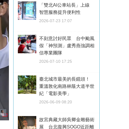
「雙北AI公車站長」上線
智慧服務提升便利性
2026-07-23 17:07
不刻意討好民眾 台中颱風
假「神預測」盧秀燕強調相
信專業團隊
2026-07-10 17:25
臺北城市最美的長鏡頭！
重溫敦化南路林蔭大道半世
紀「電影美學」
2026-06-09 08:20
故宮典藏大師吳卿金雕藝術
展 台北復興SOGO近距離