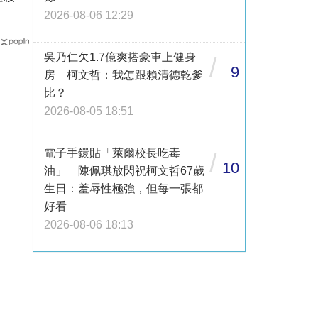
2026-08-06 12:29
吳乃仁欠1.7億爽搭豪車上健身
/
9
房 柯文哲：我怎跟賴清德乾爹
比？
2026-08-05 18:51
電子手鐶貼「萊爾校長吃毒
/
10
油」 陳佩琪放閃祝柯文哲67歲
生日：羞辱性極強，但每一張都
好看
2026-08-06 18:13