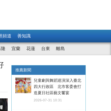
經頻道
善知識
基隆
宜蘭
花蓮
台東
離島
好
推薦新聞
兒童劇與舞蹈巡演深入臺北
四大行政區 北市客委會打
造夏日社區藝文饗宴
2026-07-31 10:31