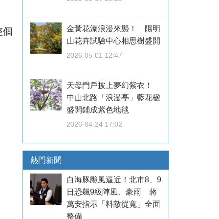
金黃花瀑浪漫來襲！ 陽明
整個
山花卉試驗中心相思樹盛開
2026-05-01 12:47
天母門戶披上夢幻紫衣！
中山北路「浪漫亭」藍花楹
盛開鋪成紫色地毯
2026-04-24 17:02
熱門新聞
白海豚颱風逼近！北市8、9
日恐飆9級陣風、豪雨 蔣
萬安指示「料敵從寬」全面
整備