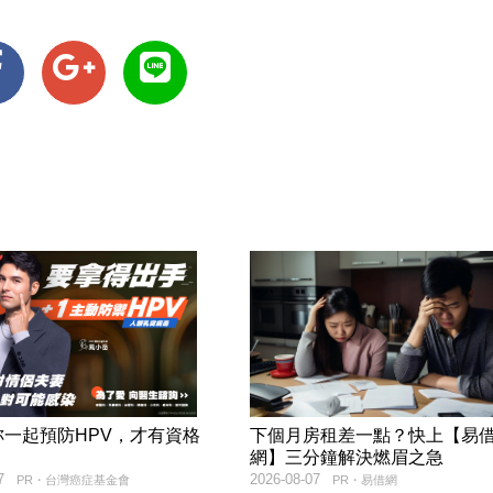
妳一起預防HPV，才有資格
下個月房租差一點？快上【易
！
網】三分鐘解決燃眉之急
7
2026-08-07
PR・台灣癌症基金會
PR・易借網