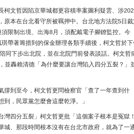
柯文哲因陷京華城都更容積率案圖利疑雲、涉202
，原本在台北看守所被羈押中。台北地方法院5日裁
但須限制出境、出海8月，須配戴電子腳鐐監控。今
珮琪帶著籌措到的保金辦理各類手續後，柯文哲於下
人陪同下步出北院，並在北院門前發表談話。柯文哲
」，並轟賴清德「為什麼要讓台灣陷入四分五裂？」
氣撐到至今，柯文哲更問檢察官「查了一年查到什
想到，民眾黨怎麼會這麼乾淨。」
台灣四分五裂」柯文哲更批「這個案子根本是冤獄
華城、那段時間根本沒有在台北市政府，就為了一