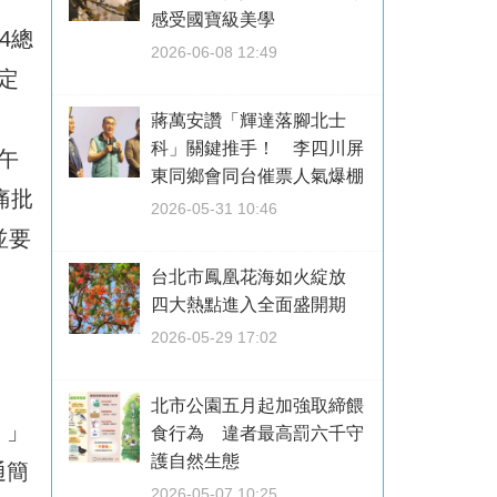
感受國寶級美學
4總
2026-06-08 12:49
定
蔣萬安讚「輝達落腳北士
科」關鍵推手！ 李四川屏
午
東同鄉會同台催票人氣爆棚
痛批
2026-05-31 10:46
並要
台北市鳳凰花海如火綻放
四大熱點進入全面盛開期
2026-05-29 17:02
北市公園五月起加強取締餵
！」
食行為 違者最高罰六千守
護自然生態
通簡
2026-05-07 10:25