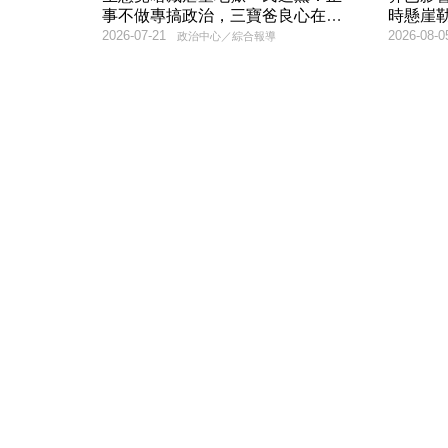
事不做專搞政治，三寶爸良心在
時懸崖
哪？
2026-07-21
2026-08-0
政治中心／綜合報導