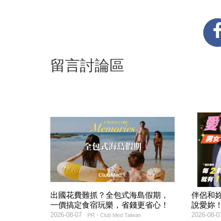
留言討論區
出國花費難抓？全包式海島假期，
伴侶和
一價搞定食宿玩樂，省錢更省心！
說愛妳
2026-08-07
2026-08-0
PR・Club Med Taiwan