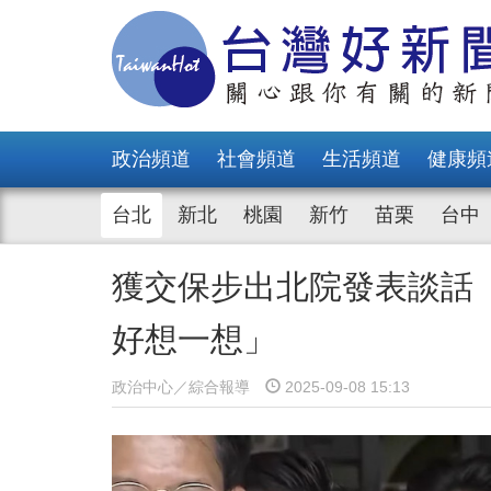
政治頻道
社會頻道
生活頻道
健康頻
台北
新北
桃園
新竹
苗栗
台中
獲交保步出北院發表談話
好想一想」
政治中心／綜合報導
2025-09-08 15:13