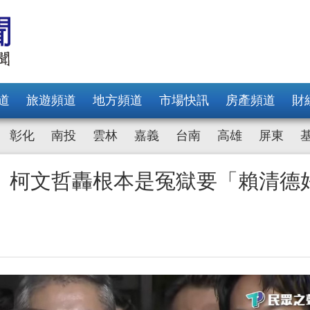
道
旅遊頻道
地方頻道
市場快訊
房產頻道
財
彰化
南投
雲林
嘉義
台南
高雄
屏東
 柯文哲轟根本是冤獄要「賴清德