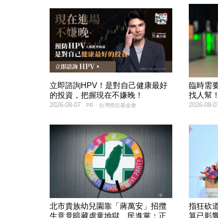
立即諮詢HPV！是對自己健康最好
臨時需
的投資，把握現在不嫌晚！
找人幫
2026-08-07
2026-08-0
PR・台灣癌症基金會
北市貴族幼兒園靠「蔣萬安」招攬
指狂砍
生意竟暗藏虐童地獄 民進黨：正
算已影