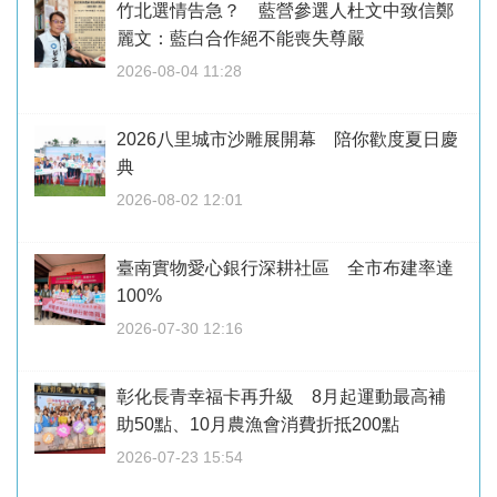
竹北選情告急？ 藍營參選人杜文中致信鄭
麗文：藍白合作絕不能喪失尊嚴
2026-08-04 11:28
2026八里城市沙雕展開幕 陪你歡度夏日慶
典
2026-08-02 12:01
臺南實物愛心銀行深耕社區 全市布建率達
100%
2026-07-30 12:16
彰化長青幸福卡再升級 8月起運動最高補
助50點、10月農漁會消費折抵200點
2026-07-23 15:54