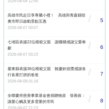
2026-08-08 12:40
高雄市民赴日享專屬小禮！ 高雄與青森縣陸
/
5
奧市即日啟動景點互惠
2026-08-07 00:07
七堵區表揚22位模範父親 謝國樑感謝父愛奉
/
6
獻
2026-08-07 00:23
臺東縣表揚36位模範父親 饒慶鈴頒獎感謝各
/
7
行各業打拼的爸爸
2026-08-08 01:16
全聯慶祥慈善事業基金會捐贈物資 張善政：
/
8
讓愛心觸及更多需要的市民
2026-08-07 21:23