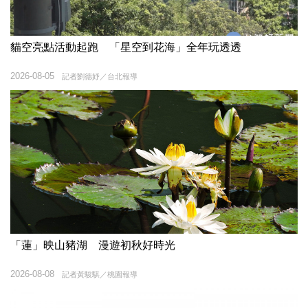
貓空亮點活動起跑 「星空到花海」全年玩透透
2026-08-05
記者劉德妤／台北報導
「蓮」映山豬湖 漫遊初秋好時光
2026-08-08
記者黃駿騏／桃園報導