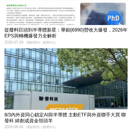
從廢料巨頭到半導體新星：華鉬(6990)營收大爆發，2026年
EPS與轉機爆發力全解析
2026-07-29
理財周刊／新聞中心
8/3內外資同心鎖定AI與半導體 主動ETF與外資聯手大買 聯
發科 緯創成資金領頭羊
2026-08-04
理財周刊／新聞中心