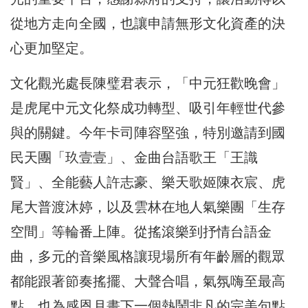
從地方走向全國，也讓申請無形文化資產的決
心更加堅定。
文化觀光處長陳璧君表示，「中元狂歡晚會」
是虎尾中元文化祭成功轉型、吸引年輕世代參
與的關鍵。今年卡司陣容堅強，特別邀請到國
民天團「玖壹壹」、金曲台語歌王「王識
賢」、全能藝人許志豪、樂天歌姬陳衣宸、虎
尾大普渡沐婷，以及雲林在地人氣樂團「生存
空間」等輪番上陣。從搖滾樂到抒情台語金
曲，多元的音樂風格讓現場所有年齡層的觀眾
都能跟著節奏搖擺、大聲合唱，氣氛嗨至最高
點，也為感恩月畫下一個熱鬧非凡的完美句點