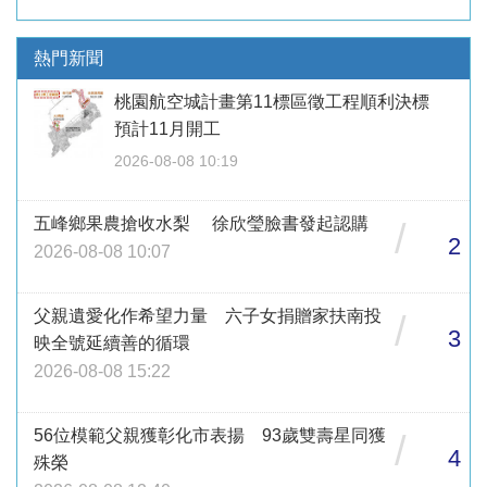
熱門新聞
桃園航空城計畫第11標區徵工程順利決標
預計11月開工
2026-08-08 10:19
五峰鄉果農搶收水梨 徐欣瑩臉書發起認購
/
2
2026-08-08 10:07
父親遺愛化作希望力量 六子女捐贈家扶南投
/
3
映全號延續善的循環
2026-08-08 15:22
56位模範父親獲彰化市表揚 93歲雙壽星同獲
/
4
殊榮