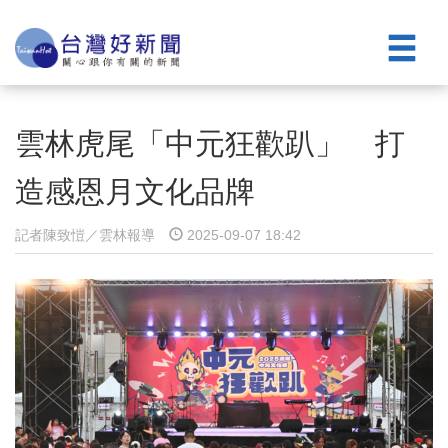
雲林虎尾「中元狂歡趴」 打
造感恩月文化品牌
記者陳致愷／雲林報導
2025-09-07 18:42