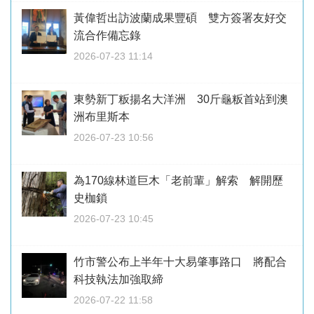
黃偉哲出訪波蘭成果豐碩 雙方簽署友好交
流合作備忘錄
2026-07-23 11:14
東勢新丁粄揚名大洋洲 30斤龜粄首站到澳
洲布里斯本
2026-07-23 10:56
為170線林道巨木「老前輩」解索 解開歷
史枷鎖
2026-07-23 10:45
竹市警公布上半年十大易肇事路口 將配合
科技執法加強取締
2026-07-22 11:58