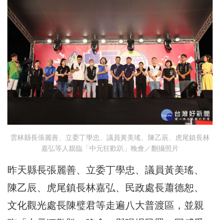
雲林縣長張麗善、立委丁學忠、議員黃美瑤、陳乙辰、虎尾鎮長林
嘉弘等人親臨「中元狂歡趴」晚會／翻攝照片
昨天縣長張麗善、立委丁學忠、議員黃美瑤、
陳乙辰、虎尾鎮長林嘉弘、民政處長蕭德恕、
文化觀光處長陳璧君等走遍八大普渡區，並親