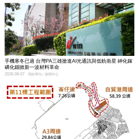
手機寒冬已過 台灣PA三雄搶進AI光通訊與低軌衛星 砷化鎵
磷化銦掀新一波材料革命
2026-08-07
理財周刊／新聞中心