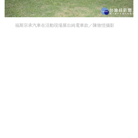
福斯宗承汽車在活動現場展出純電車款／陳致愷攝影