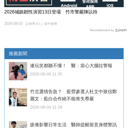
2026城鎮韌性演習13日登場 竹市警嚴陣以待
2026-08-03
記者季大仁／新竹報導
Recommended by
推薦新聞
連玩笑都聽不懂！ 醫：當心大腦拉警報
2026-08-05 11:35
竹北選情告急？ 藍營參選人杜文中致信鄭
麗文：藍白合作絕不能喪失尊嚴
2026-08-04 11:28
疲倦影響日常生活 醫師提醒留意身體警訊