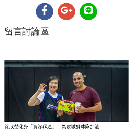
留言討論區
徐欣瑩化身「資深獅迷」 為攻城獅球隊加油