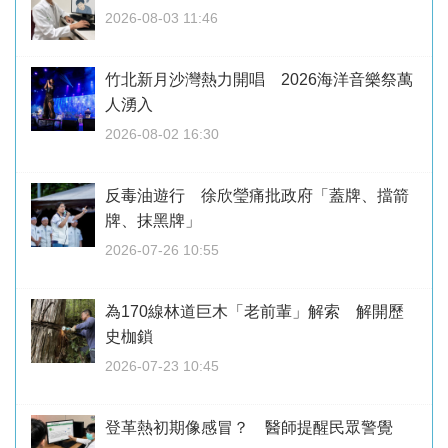
2026-08-03 11:46
竹北新月沙灣熱力開唱 2026海洋音樂祭萬
人湧入
2026-08-02 16:30
反毒油遊行 徐欣瑩痛批政府「蓋牌、擋箭
牌、抹黑牌」
2026-07-26 10:55
為170線林道巨木「老前輩」解索 解開歷
史枷鎖
2026-07-23 10:45
登革熱初期像感冒？ 醫師提醒民眾警覺