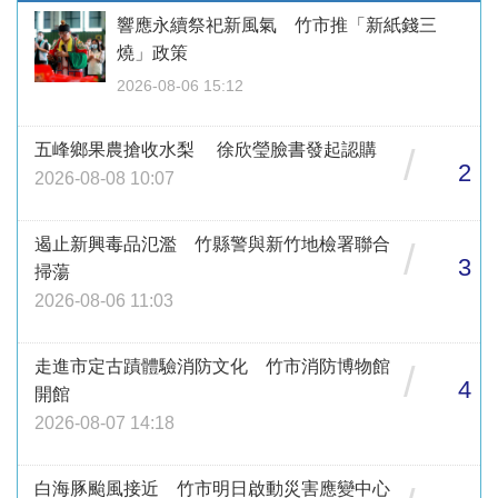
響應永續祭祀新風氣 竹市推「新紙錢三
燒」政策
2026-08-06 15:12
五峰鄉果農搶收水梨 徐欣瑩臉書發起認購
/
2
2026-08-08 10:07
遏止新興毒品氾濫 竹縣警與新竹地檢署聯合
/
3
掃蕩
2026-08-06 11:03
走進市定古蹟體驗消防文化 竹市消防博物館
/
4
開館
2026-08-07 14:18
白海豚颱風接近 竹市明日啟動災害應變中心