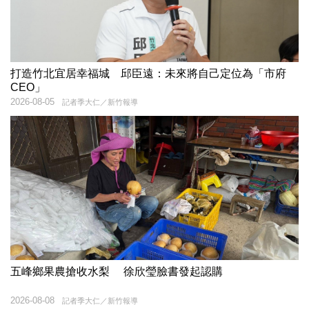
打造竹北宜居幸福城 邱臣遠：未來將自己定位為「市府
CEO」
2026-08-05
記者季大仁／新竹報導
五峰鄉果農搶收水梨 徐欣瑩臉書發起認購
2026-08-08
記者季大仁／新竹報導