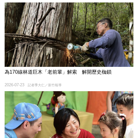
為170線林道巨木「老前輩」解索 解開歷史枷鎖
2026-07-23
記者季大仁／新竹報導