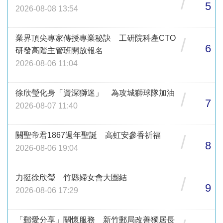
/
5
2026-08-08 13:54
業界頂尖專家傳授專業秘訣 工研院科產CTO
/
6
研發高階主管班開放報名
2026-08-06 11:04
徐欣瑩化身「資深獅迷」 為攻城獅球隊加油
/
7
2026-08-07 11:40
關聖帝君1867週年聖誕 高虹安參香祈福
/
8
2026-08-06 19:04
力挺徐欣瑩 竹縣婦女會大團結
/
9
2026-08-06 17:29
「郵愛分享」關懷服務 新竹郵局改善獨居長