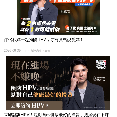
伴侶和妳一起預防HPV，才有資格說愛妳！
2026-08-09
PR・台灣癌症基金會
立即諮詢HPV！是對自己健康最好的投資，把握現在不嫌