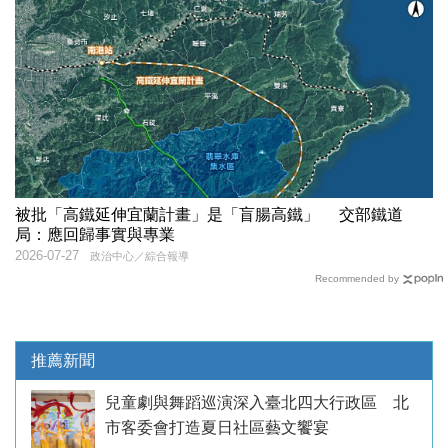
被批「高鐵延伸宜蘭計畫」是「盲腸高鐵」 交部鐵道
局：應回歸事實與專業
2026-07-27
政治中心／綜合報導
Recommended by
推薦新聞
兒童劇與舞蹈巡演深入臺北四大行政區 北
市客委會打造夏日社區藝文饗宴