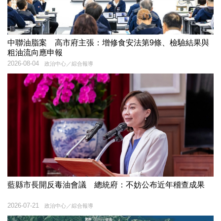
中聯油脂案 高市府主張：增修食安法第9條、檢驗結果與
粗油流向應申報
2026-08-04
政治中心／綜合報導
藍縣市長開反毒油會議 總統府：不妨公布近年稽查成果
2026-07-21
政治中心／綜合報導