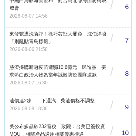
中颱白海豚海警發布 對台灣北部海面將構成
/
6
威脅
2026-08-07 14:58
東發號遭洗負評！徐巧芯扯大罷免 沈伯洋嗆
/
7
「別亂貼青鳥標籤」
2026-08-06 21:58
慈濟採購新冠疫苗遭騙10.6億元 民進黨：要
/
8
求藍白政治人物為當年詆毀防疫團隊道歉
2026-08-07 16:30
油價連2凍！ 下週汽、柴油價格不調整
/
9
2026-08-08 18:36
美公布多晶矽232關稅 政院：台美已簽投資
/
10
MOU，相關產品適用相關優惠待遇