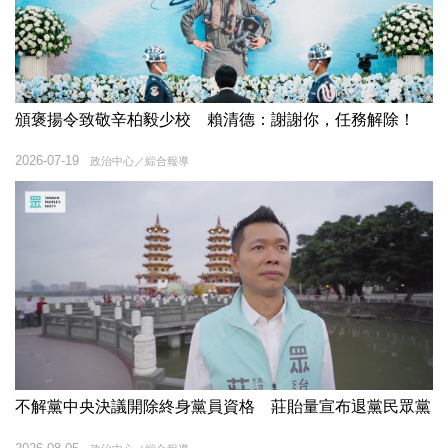
頒褒揚令致敬辛柏毅少校 賴清德：謝謝你，任務解除！
2026-07-19
政治中心／綜合報導
不解黨中央決議開除終身黨員資格 莊貽量宣布退黨民眾黨