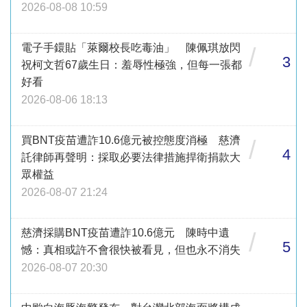
2026-08-08 10:59
電子手鐶貼「萊爾校長吃毒油」 陳佩琪放閃
/
3
祝柯文哲67歲生日：羞辱性極強，但每一張都
好看
2026-08-06 18:13
買BNT疫苗遭詐10.6億元被控態度消極 慈濟
/
4
託律師再聲明：採取必要法律措施捍衛捐款大
眾權益
2026-08-07 21:24
慈濟採購BNT疫苗遭詐10.6億元 陳時中遺
/
5
憾：真相或許不會很快被看見，但也永不消失
2026-08-07 20:30