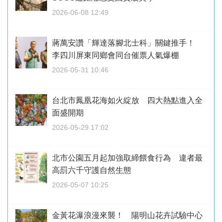
2026-06-08 12:49
蔣萬安讚「輝達落腳北士科」關鍵推手！
李四川屏東同鄉會同台催票人氣爆棚
2026-05-31 10:46
台北市鳳凰花海如火綻放 四大熱點進入全
面盛開期
2026-05-29 17:02
北市公園五月起加強取締餵食行為 違者最
高罰六千守護自然生態
2026-05-07 10:25
金黃花瀑浪漫來襲！ 陽明山花卉試驗中心