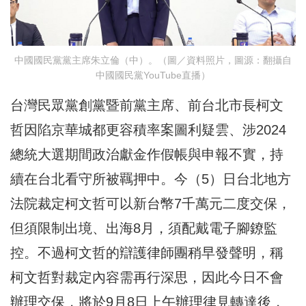
中國國民黨黨主席朱立倫（中）。（圖／資料照片，圖源：翻攝自
中國國民黨YouTube直播）
台灣民眾黨創黨暨前黨主席、前台北市長柯文
哲因陷京華城都更容積率案圖利疑雲、涉2024
總統大選期間政治獻金作假帳與申報不實，持
續在台北看守所被羈押中。今（5）日台北地方
法院裁定柯文哲可以新台幣7千萬元二度交保，
但須限制出境、出海8月，須配戴電子腳鐐監
控。不過柯文哲的辯護律師團稍早發聲明，稱
柯文哲對裁定內容需再行深思，因此今日不會
辦理交保，將於9月8日上午辦理律見轉達後，