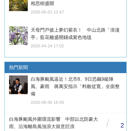
相思樹盛開
2026-05-01 12:47
天母門戶披上夢幻紫衣！ 中山北路「浪漫
亭」藍花楹盛開鋪成紫色地毯
2026-04-24 17:02
熱門新聞
白海豚颱風逼近！北市8、9日恐飆9級陣
風、豪雨 蔣萬安指示「料敵從寬」全面整
備
2026-08-06 16:00
白海豚颱風外圍環流影響 中部以北防豪大
/
2
雨、沿海離島風強浪大留意巨浪