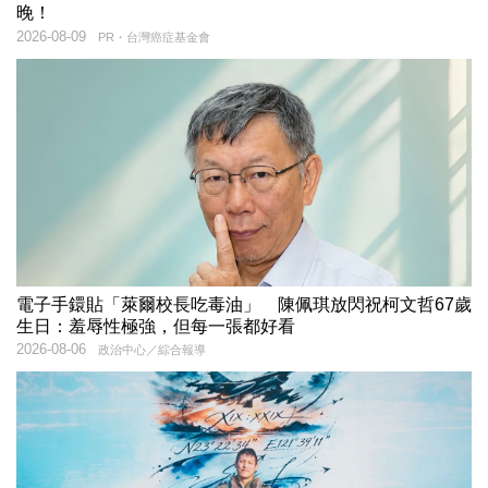
晚！
2026-08-09
PR・台灣癌症基金會
電子手鐶貼「萊爾校長吃毒油」 陳佩琪放閃祝柯文哲67歲
生日：羞辱性極強，但每一張都好看
2026-08-06
政治中心／綜合報導