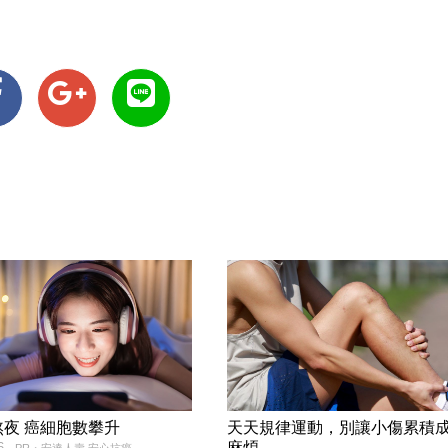
熬夜 癌細胞數攀升
天天規律運動，別讓小傷累積
麻煩
6