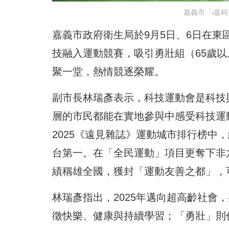
嘉義市「i嘉
嘉義市政府衛生局於9月5日、6日在東
技融入運動競賽，吸引勇壯組（65歲以上
聚一堂，熱情競逐榮耀。
副市長林瑞彥表示，科技運動會是科技
層的市民都能在實地參與中感受科技運
2025《遠見雜誌》運動城市排行榜中
台第一。在「全民運動」項目更奪下非六
績稱雄全國，獲封「運動友善之都」，
林瑞彥指出，2025年邁向超高齡社會
徵快樂、健康與持續學習；「勇壯」則