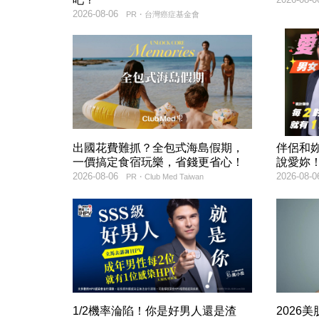
2026-08-06
PR・台灣癌症基金會
出國花費難抓？全包式海島假期，
伴侶和
一價搞定食宿玩樂，省錢更省心！
說愛妳
2026-08-06
2026-08-0
PR・Club Med Taiwan
1/2機率淪陷！你是好男人還是渣
2026