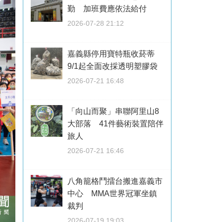
勤 加班費應依法給付
2026-07-28 21:12
嘉義縣停用寶特瓶收菸蒂
9/1起全面改採透明塑膠袋
2026-07-21 16:48
「向山而聚」串聯阿里山8
大部落 41件藝術裝置陪伴
旅人
2026-07-21 16:46
八角籠格鬥擂台搬進嘉義市
中心 MMA世界冠軍坐鎮
裁判
2026-07-19 19:03