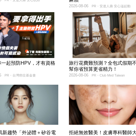
PR・安達人壽 安心抗癌
2026-08-06
PR・安達人壽 安心溢起動
妳一起預防HPV，才有資格
旅行花費難預測？全包式假期
！
幫你省預算更省精力！
6
2026-08-06
PR・台灣癌症基金會
PR・Club Med Taiwan
美肌新趨勢「外泌體＋矽谷電
拒絕無效醫美！皮膚專科醫師