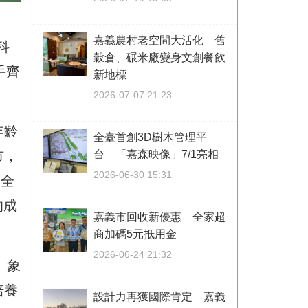
嘉義農村老空間大活化 舊
科
穀倉、碾米廠變身文創餐飲
手齊
新地標
2026-07-07 21:23
年齡
全臺首創3D樹木管理平
市，
台 「嘉森映像」7/1亮相
2026-06-30 15:31
度全
的成
嘉義市回收新優惠 全家超
商加碼5元抵用金
2026-06-24 21:32
」象
培養
設計力再獲國際肯定 嘉義