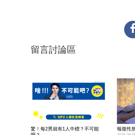
留言討論區
驚！每2男就有1人中標？不可能
報復性
吧？
2026-08-0