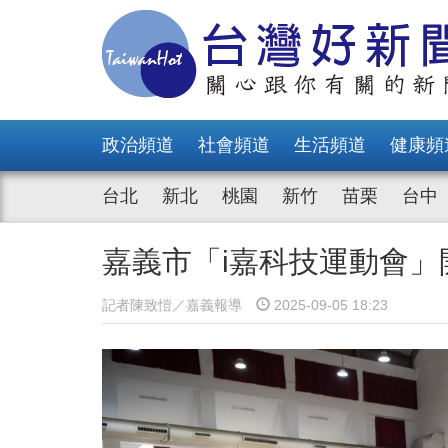
政治頻道
社會頻道
生活頻道
健康頻
台北
新北
桃園
新竹
苗栗
台中
嘉義市「i嘉科技運動會」
記者陳致愷／嘉義報導
2025-09-05 18:23