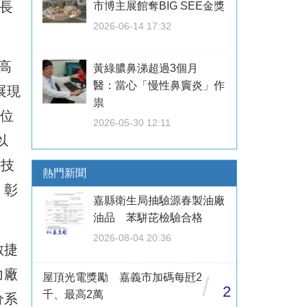
長
市博主展館奪BIG SEE金獎
2026-06-14 17:32
。
高
黃綠膿鼻涕超過3個月
醫：當心「慢性鼻竇炎」作
展現
祟
8位
2026-05-30 12:11
以
科技
熱門新聞
，彰
嘉縣衛生局抽驗源春製油廠
油品 苯駢芘檢驗合格
2026-08-04 20:36
敏捷
力廠
屋頂光電獎勵 嘉義市加碼每瓩2
/
2
千、最高2萬
分系