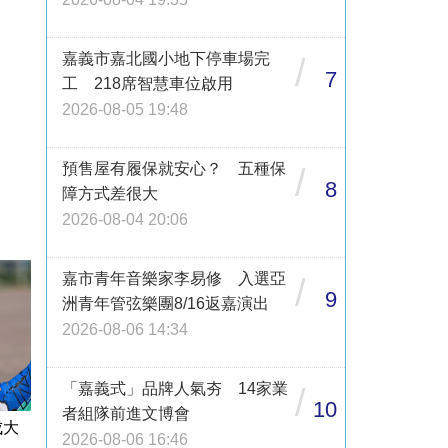
嘉義市嘉北國小地下停車場完
/
7
工 218席智慧車位啟用
2026-08-05 19:48
預售屋有履保就安心？ 五種保
/
8
障方式差很大
2026-08-04 20:06
嘉市青年音樂家李易修 入選亞
/
9
洲青年管弦樂團8/16返嘉演出
2026-08-06 14:34
「嘉義式」品牌人氣夯 14家業
/
10
者組隊前進文博會
成大
2026-08-06 16:46