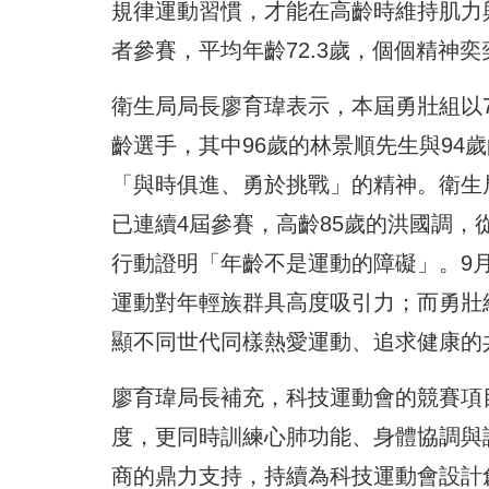
規律運動習慣，才能在高齡時維持肌力
者參賽，平均年齡72.3歲，個個精神
衛生局局長廖育瑋表示，本屆勇壯組以70
齡選手，其中96歲的林景順先生與94
「與時俱進、勇於挑戰」的精神。衛生局連
已連續4屆參賽，高齡85歲的洪國調，
行動證明「年齡不是運動的障礙」。9月
運動對年輕族群具高度吸引力；而勇壯
顯不同世代同樣熱愛運動、追求健康的
廖育瑋局長補充，科技運動會的競賽項
度，更同時訓練心肺功能、身體協調與
商的鼎力支持，持續為科技運動會設計