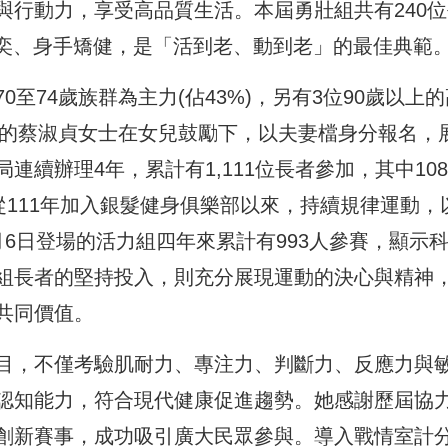
與行動力，享受高品質生活。本屆勇壯組共有240位
奕奕、身手矯健，是「活到老、動到老」的最佳典範
至74歲族群為主力(佔43%)，另有3位90歲以上的
歲的蔡淑貞女士在女兒鼓勵下，以夫妻檔身分報名，
續辦理4年，累計有1,111位長者參加，其中10
從111年加入銀髮健身俱樂部以來，持續規律運動，
6日登場的活力組四年來累計有993人參賽，顯示
組長者的堅持投入，則充分展現運動的決心與精神
共同價值。
目，不僅考驗肌耐力、專注力、判斷力、反應力與
認知能力，符合現代健康促進趨勢。她感謝歷屆協
創新賽事，成功吸引廣大民眾參與。導入戰情室計