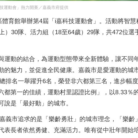
科技運動會」熱力開賽／嘉義市府提供
區體育館舉辦第4屆「i嘉科技運動會」。活動將智慧
）30隊、活力組（18至64歲）29隊，共472位選
與運動的結合，為運動型態帶來全新體驗，讓不同
動的魅力，並促進全民健康。嘉義市是愛運動的城
，總排名一舉躍升6名，榮登非六都第三名，進步幅
都第一的佳績，運動村里認證比例」，以8.33％
可說是「最好動」的城市。
，嘉義市追求的是「樂齡勇壯」的城市理念，「樂齡
代表長者依然勇健、充滿活力。唯有從中壯年開始