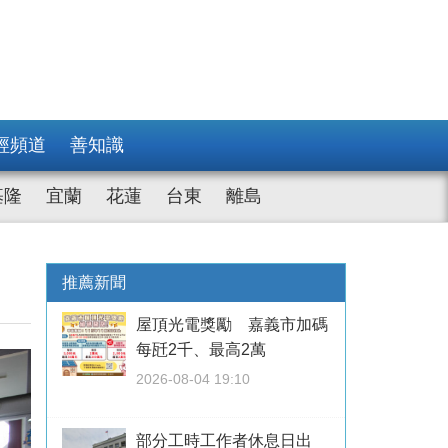
經頻道
善知識
基隆
宜蘭
花蓮
台東
離島
推薦新聞
屋頂光電獎勵 嘉義市加碼
每瓩2千、最高2萬
2026-08-04 19:10
部分工時工作者休息日出