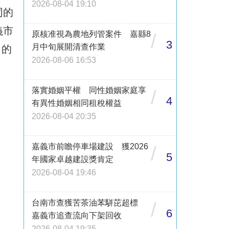
2026-08-04 19:10
同的
義市
原核准視為農地列管案件 嘉縣8
/
3
月中旬展開清查作業
名的
2026-08-06 16:53
落實婚姻平權 同性婚姻家庭享
/
4
有異性婚姻相同租稅權益
2026-08-04 20:35
嘉義市前瞻停車場建設 獲2026
/
5
年國家卓越建設獎肯定
2026-08-04 19:46
台南市查獲苦茶油苯駢芘超標
/
6
嘉義市追查流向下架回收
2026-08-04 19:35