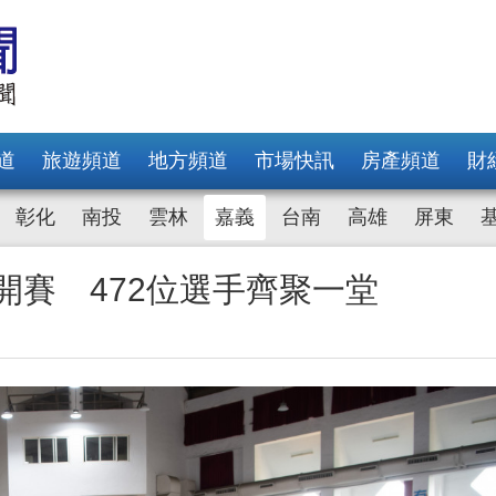
道
旅遊頻道
地方頻道
市場快訊
房產頻道
財
彰化
南投
雲林
嘉義
台南
高雄
屏東
開賽 472位選手齊聚一堂