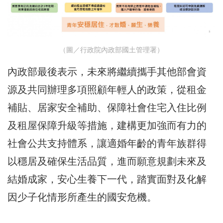
（圖／行政院內政部國土管理署）
內政部最後表示，未來將繼續攜手其他部會資
源及共同辦理多項照顧年輕人的政策，從租金
補貼、居家安全補助、保障社會住宅入住比例
及租屋保障升級等措施，建構更加強而有力的
社會公共支持體系，讓適婚年齡的青年族群得
以穩居及確保生活品質，進而願意規劃未來及
結婚成家，安心生養下一代，踏實面對及化解
因少子化情形所產生的國安危機。