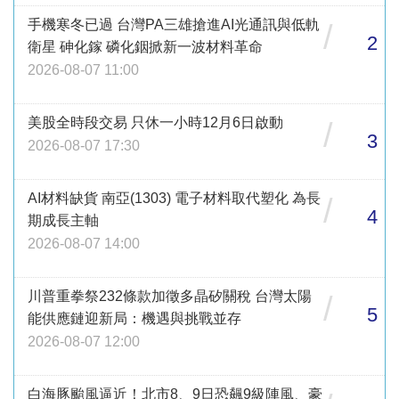
手機寒冬已過 台灣PA三雄搶進AI光通訊與低軌
/
2
衛星 砷化鎵 磷化銦掀新一波材料革命
2026-08-07 11:00
美股全時段交易 只休一小時12月6日啟動
/
3
2026-08-07 17:30
AI材料缺貨 南亞(1303) 電子材料取代塑化 為長
/
4
期成長主軸
2026-08-07 14:00
川普重拳祭232條款加徵多晶矽關稅 台灣太陽
/
5
能供應鏈迎新局：機遇與挑戰並存
2026-08-07 12:00
白海豚颱風逼近！北市8、9日恐飆9級陣風、豪