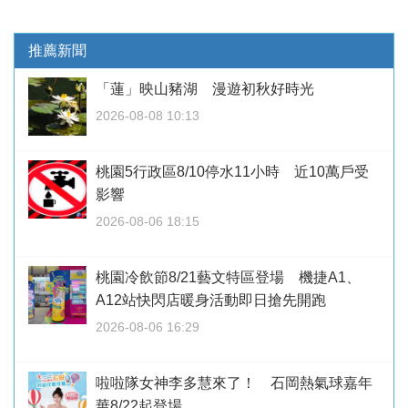
推薦新聞
「蓮」映山豬湖 漫遊初秋好時光
2026-08-08 10:13
桃園5行政區8/10停水11小時 近10萬戶受
影響
2026-08-06 18:15
桃園冷飲節8/21藝文特區登場 機捷A1、
A12站快閃店暖身活動即日搶先開跑
2026-08-06 16:29
啦啦隊女神李多慧來了！ 石岡熱氣球嘉年
華8/22起登場