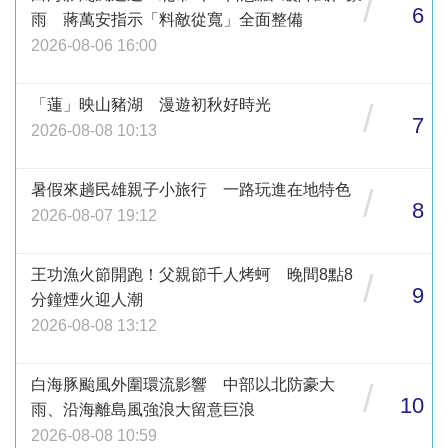
/
6
雨 蔣萬安指示「料敵從寬」全面整備
2026-08-06 16:00
「蓮」映山豬湖 漫遊初秋好時光
/
7
2026-08-08 10:13
暑假來趟民雄親子小旅行 一路玩進在地特色
/
8
2026-08-07 19:12
王功漁火節開跑！父親節千人烤蚵 晚間8點8
/
9
分鐘煙火迎人潮
2026-08-08 13:12
白海豚颱風外圍環流影響 中部以北防豪大
/
10
雨、沿海離島風強浪大留意巨浪
2026-08-08 10:59