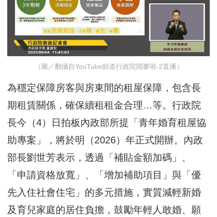
（圖／翻攝自YouTube頻道行政院開麥啦-2直播）
為穩定保障房客與房東間的租屋保障，包含長
期租賃關係，確保續租租金合理…等。行政院
長今（4）日拍板內政部所提「青年婚育租屋協
助專案」，將於明（2026）年正式開辦。內政
部長劉世芳表示，透過「補貼金額加碼」、
「申請資格放寬」、「增加補助項目」與「優
先入住社會住宅」的多元措施，實質減輕新婚
及育兒家庭的居住負擔，鼓勵年輕人敢婚、願