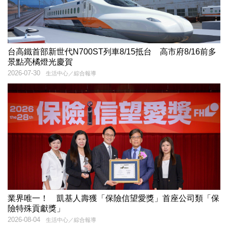
台高鐵首部新世代N700ST列車8/15抵台 高市府8/16前多
景點亮橘燈光慶賀
2026-07-30
生活中心／綜合報導
業界唯一！ 凱基人壽獲「保險信望愛獎」首座公司類「保
險特殊貢獻獎」
2026-08-04
生活中心／綜合報導