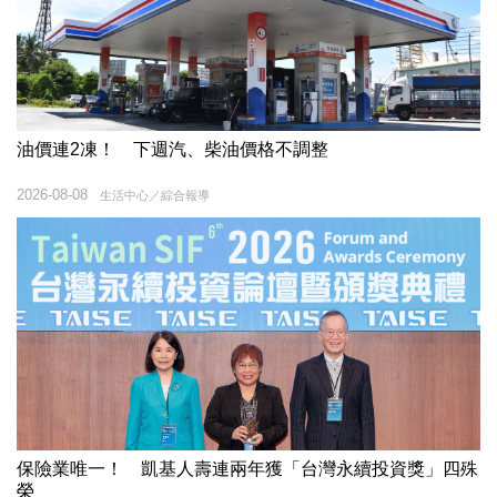
油價連2凍！ 下週汽、柴油價格不調整
2026-08-08
生活中心／綜合報導
保險業唯一！ 凱基人壽連兩年獲「台灣永續投資獎」四殊
榮