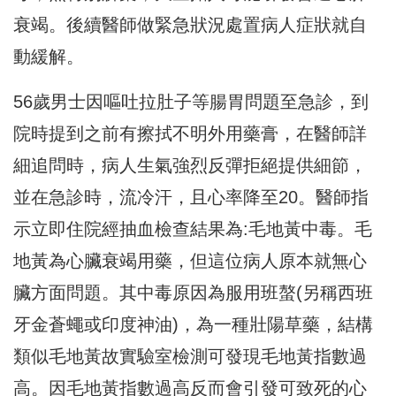
衰竭。後續醫師做緊急狀況處置病人症狀就自
動緩解。
56歲男士因嘔吐拉肚子等腸胃問題至急診，到
院時提到之前有擦拭不明外用藥膏，在醫師詳
細追問時，病人生氣強烈反彈拒絕提供細節，
並在急診時，流冷汗，且心率降至20。醫師指
示立即住院經抽血檢查結果為:毛地黃中毒。毛
地黃為心臟衰竭用藥，但這位病人原本就無心
臟方面問題。其中毒原因為服用班螯(另稱西班
牙金蒼蠅或印度神油)，為一種壯陽草藥，結構
類似毛地黃故實驗室檢測可發現毛地黃指數過
高。因毛地黃指數過高反而會引發可致死的心