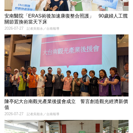
安南醫院「ERAS術後加速康復整合照護」 90歲婦人工髖
關節置換術當天下床
2026-07-27
記者吳順永／台南報導
陳亭妃大台南觀光產業後援會成立 誓言創造觀光經濟新價
值
2026-07-27
記者吳順永／台南報導