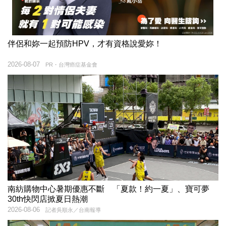
伴侶和妳一起預防HPV，才有資格說愛妳！
2026-08-07
PR・台灣癌症基金會
南紡購物中心暑期優惠不斷 「夏款！約一夏」、寶可夢
30th快閃店掀夏日熱潮
2026-08-06
記者吳順永／台南報導