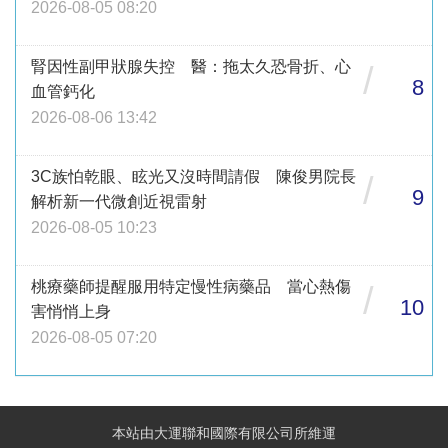
2026-08-05 08:20
腎因性副甲狀腺失控 醫：拖太久恐骨折、心
/
8
血管鈣化
2026-08-06 13:42
3C族怕乾眼、眩光又沒時間請假 陳俊男院長
/
9
解析新一代微創近視雷射
2026-08-05 10:23
桃療藥師提醒服用特定慢性病藥品 當心熱傷
/
10
害悄悄上身
2026-08-05 07:20
本站由大運聯和國際有限公司所維運