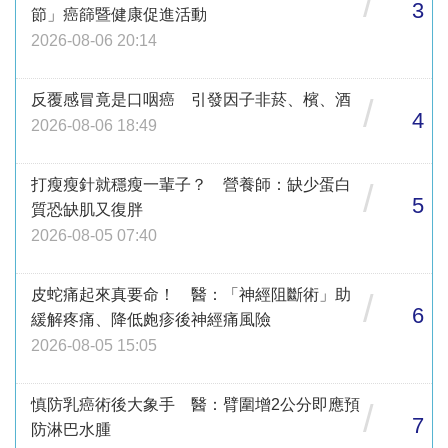
/
3
節」癌篩暨健康促進活動
2026-08-06 20:14
反覆感冒竟是口咽癌 引發因子非菸、檳、酒
/
4
2026-08-06 18:49
打瘦瘦針就穩瘦一輩子？ 營養師：缺少蛋白
/
5
質恐缺肌又復胖
2026-08-05 07:40
皮蛇痛起來真要命！ 醫：「神經阻斷術」助
/
6
緩解疼痛、降低皰疹後神經痛風險
2026-08-05 15:05
慎防乳癌術後大象手 醫：臂圍增2公分即應預
/
7
防淋巴水腫