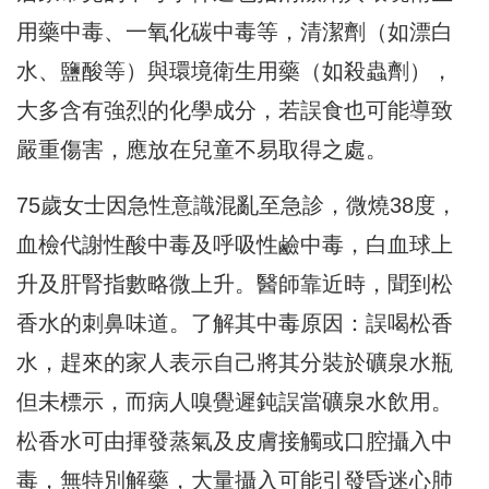
用藥中毒、一氧化碳中毒等，清潔劑（如漂白
水、鹽酸等）與環境衛生用藥（如殺蟲劑），
大多含有強烈的化學成分，若誤食也可能導致
嚴重傷害，應放在兒童不易取得之處。
75歲女士因急性意識混亂至急診，微燒38度，
血檢代謝性酸中毒及呼吸性鹼中毒，白血球上
升及肝腎指數略微上升。醫師靠近時，聞到松
香水的刺鼻味道。了解其中毒原因：誤喝松香
水，趕來的家人表示自己將其分裝於礦泉水瓶
但未標示，而病人嗅覺遲鈍誤當礦泉水飲用。
松香水可由揮發蒸氣及皮膚接觸或口腔攝入中
毒，無特別解藥，大量攝入可能引發昏迷心肺