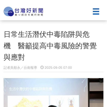
日常生活潛伏中毒陷阱與危
機 醫籲提高中毒風險的警覺
與應對
記者吳順永／台南報導
2025-09-05 07:00