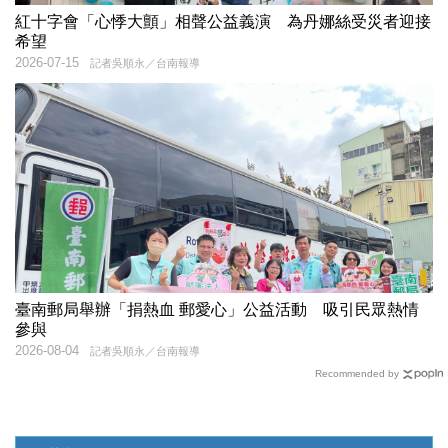
紅十字會「心悸大顫」相聲公益義演 為丹娜絲受災者迎接
希望
2026-07-15
記者吳順永／台南報導
臺南郵局舉辦「捐熱血 郵愛心」公益活動 吸引民眾熱情
參與
2026-08-04
記者吳順永／台南報導
Recommended by