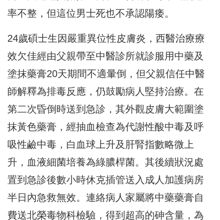
率不整，但這位男士死也不承認陽痿。
24歲碩士生因嚴重異位性皮膚炎，西醫治療療
效欠佳經由父親帶至中醫診所就診服用中藥及
塗抹藥膏20天期間不適暈倒，但父親信任中醫
師解釋為排毒反應，仍鼓勵病人堅持治療。在
第二次昏倒時送到急診，其外觀皮膚大範圍塗
抹黃色藥膏，經抽血檢查為代謝性酸中毒及呼
吸性鹼中毒，白血球上升及肝腎指數略微上
升，血液細菌培養為綠膿桿菌。其後續狀況處
置到急診後數小時休克插管送入成人加護病房
半日內急救無效。連絡病人家屬將中藥藥膏自
費送北榮毒物科檢驗，得到超高的砷含量，為