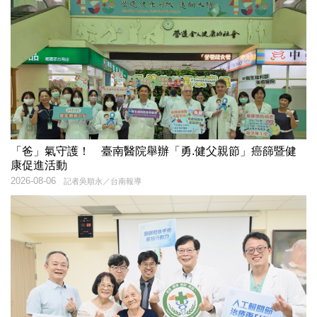
「爸」氣守護！ 臺南醫院舉辦「勇.健父親節」癌篩暨健
康促進活動
2026-08-06
記者吳順永／台南報導