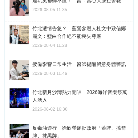
連玩笑都聽不懂！ 醫：當心大腦拉警報
2026-08-05 11:35
竹北選情告急？ 藍營參選人杜文中致信鄭
麗文：藍白合作絕不能喪失尊嚴
2026-08-04 11:28
疲倦影響日常生活 醫師提醒留意身體警訊
2026-08-03 11:46
竹北新月沙灣熱力開唱 2026海洋音樂祭萬
人湧入
2026-08-02 16:30
反毒油遊行 徐欣瑩痛批政府「蓋牌、擋箭
牌、抹黑牌」