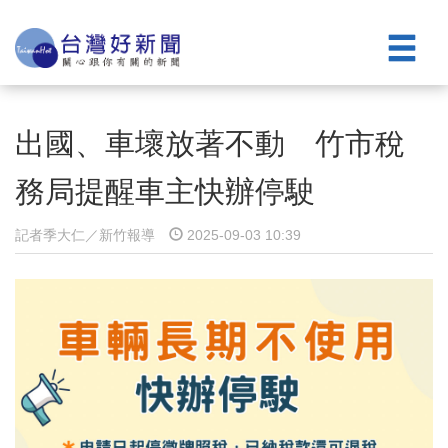
出國、車壞放著不動 竹市稅
務局提醒車主快辦停駛
記者季大仁／新竹報導
2025-09-03 10:39