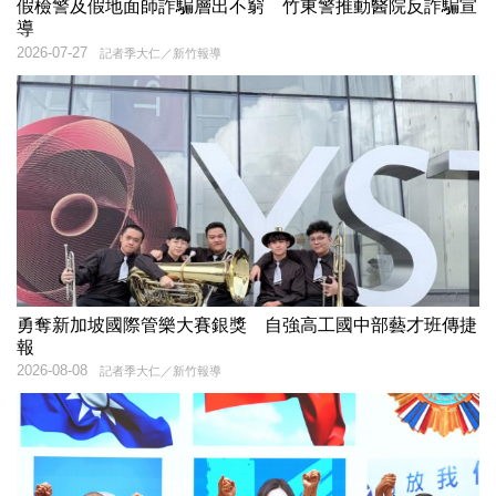
假檢警及假地面師詐騙層出不窮 竹東警推動醫院反詐騙宣
導
2026-07-27
記者季大仁／新竹報導
勇奪新加坡國際管樂大賽銀獎 自強高工國中部藝才班傳捷
報
2026-08-08
記者季大仁／新竹報導