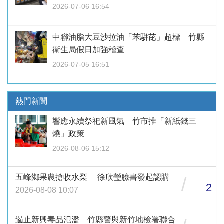
2026-07-06 16:54
中聯油脂大豆沙拉油「苯駢芘」超標 竹縣
衛生局假日加強稽查
2026-07-05 16:51
熱門新聞
響應永續祭祀新風氣 竹市推「新紙錢三
燒」政策
2026-08-06 15:12
五峰鄉果農搶收水梨 徐欣瑩臉書發起認購
/
2
2026-08-08 10:07
遏止新興毒品氾濫 竹縣警與新竹地檢署聯合