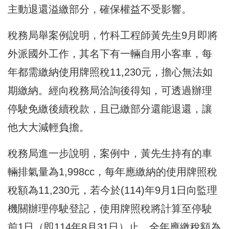
主動退還溢繳部分，確保權益不受影響。
稅務局舉案例說明，竹科工程師黃先生9月即將
外派國外工作，其名下有一輛自用小客車，每
年都需繳納使用牌照稅11,230元，擔心無法如
期繳納。經向稅務局洽詢後得知，可透過辦理
停駛免繳後續稅款，且已繳部分還能退還，讓
他大大減輕負擔。
稅務局進一步說明，案例中，黃先生持有的車
輛排氣量為1,998cc，每年應繳納的使用牌照稅
稅額為11,230元，若今於(114)年9月1日向監理
機關辦理停駛登記，使用牌照稅將計算至停駛
前1日（即114年8月31日）止，全年應繳稅額為