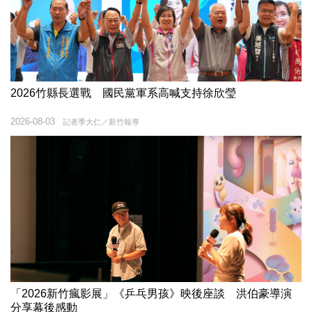
2026竹縣長選戰 國民黨軍系高喊支持徐欣瑩
2026-08-03
記者季大仁／新竹報導
「2026新竹瘋影展」《乒乓男孩》映後座談 洪伯豪導演
分享幕後感動