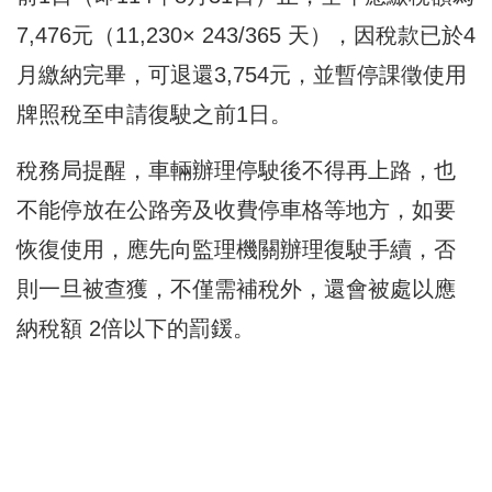
7,476元（11,230× 243/365 天），因稅款已於4
月繳納完畢，可退還3,754元，並暫停課徵使用
牌照稅至申請復駛之前1日。
稅務局提醒，車輛辦理停駛後不得再上路，也
不能停放在公路旁及收費停車格等地方，如要
恢復使用，應先向監理機關辦理復駛手續，否
則一旦被查獲，不僅需補稅外，還會被處以應
納稅額 2倍以下的罰鍰。