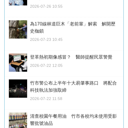
2026-07-26 10:55
為170線林道巨木「老前輩」解索 解開歷
史枷鎖
2026-07-23 10:45
登革熱初期像感冒？ 醫師提醒民眾警覺
2026-07-22 12:05
竹市警公布上半年十大易肇事路口 將配合
科技執法加強取締
2026-07-22 11:58
清查校園午餐用油 竹市各校均未使用受影
響批號油品