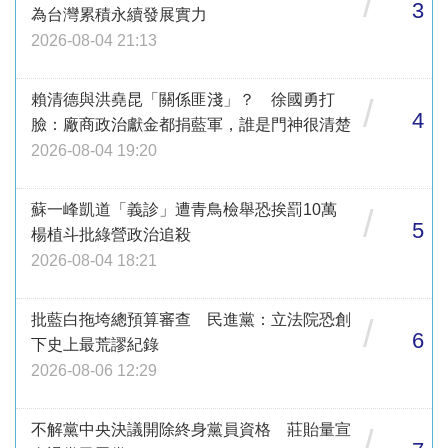
/
3
為台灣累積永續發展實力
2026-08-04 21:13
賴清德與洪堯昆「關係匪淺」？ 徐國勇打
/
4
臉：廠商政治獻金都捐藍軍，誰是門神很清楚
2026-08-04 19:20
蘇一峰凱道「義診」遭青鳥檢舉恐挨罰10萬
/
5
楊植斗批綠營政治追殺
2026-08-04 18:21
批藍白拖垮總預算審查 民進黨：立法院恐創
/
6
下史上最荒謬紀錄
2026-08-06 12:29
不解黨中央決議開除終身黨員資格 莊貽量宣
/