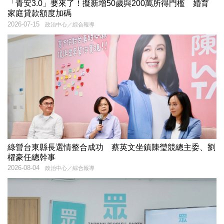
「青安3.0」要來了！擬新增50歲與200萬所得門檻 婚育
家庭貸款額度加碼
2026-07-15
政治中心／綜合報導
綠營台東縣長選情整合成功 蔡英文坐鎮陳瑩競總主委、劉
櫂豪任總幹事
2026-08-04
政治中心／綜合報導