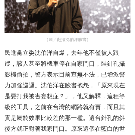
（圖／翻攝沈伯洋臉書）
民進黨立委沈伯洋自爆，去年他不僅被人跟
蹤，該人甚至將機車停在自家門口，裝針孔攝
影機偷拍，警方表示目前查無不法，已增派警
力加強巡邏。沈伯洋在臉書抱怨，「原來現在
是要打我被害妄想症？」，他又解釋，這種等
級的工具，之前在台灣的網路就有賣，而且其
實是屬於效果比較差的那一種。這台針孔的斜
後方就正對著我家門口。原來這個在藍白的世