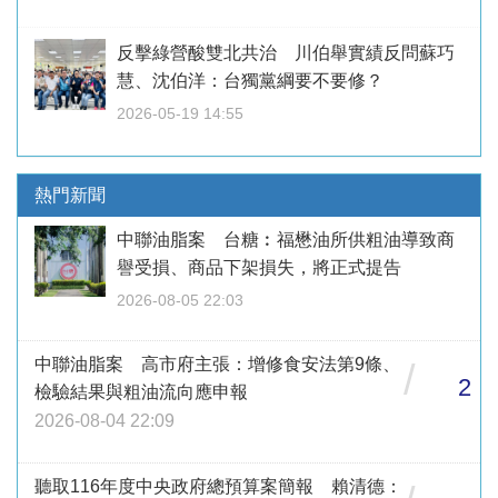
反擊綠營酸雙北共治 川伯舉實績反問蘇巧
慧、沈伯洋：台獨黨綱要不要修？
2026-05-19 14:55
熱門新聞
中聯油脂案 台糖︰福懋油所供粗油導致商
譽受損、商品下架損失，將正式提告
2026-08-05 22:03
中聯油脂案 高市府主張：增修食安法第9條、
/
2
檢驗結果與粗油流向應申報
2026-08-04 22:09
聽取116年度中央政府總預算案簡報 賴清德：