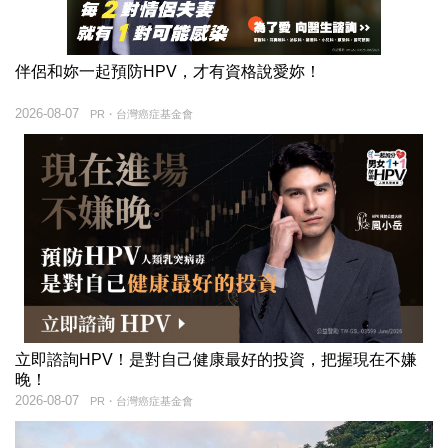
伴侶和妳一起預防HPV，才有資格說愛妳！
2026-08-07
PR・台灣癌症基金會
立即諮詢HPV！是對自己健康最好的投資，把握現在不嫌
晚！
2026-08-07
PR・台灣癌症基金會