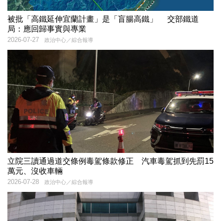
被批「高鐵延伸宜蘭計畫」是「盲腸高鐵」 交部鐵道
局：應回歸事實與專業
2026-07-27
政治中心／綜合報導
立院三讀通過道交條例毒駕條款修正 汽車毒駕抓到先罰15
萬元、沒收車輛
2026-07-28
政治中心／綜合報導