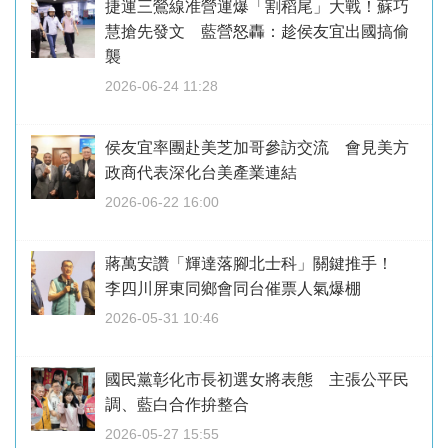
捷運三鶯線准營運爆「割稻尾」大戰！蘇巧
慧搶先發文 藍營怒轟：趁侯友宜出國搞偷
襲
2026-06-24 11:28
侯友宜率團赴美芝加哥參訪交流 會見美方
政商代表深化台美產業連結
2026-06-22 16:00
蔣萬安讚「輝達落腳北士科」關鍵推手！
李四川屏東同鄉會同台催票人氣爆棚
2026-05-31 10:46
國民黨彰化市長初選女將表態 主張公平民
調、藍白合作拚整合
2026-05-27 15:55