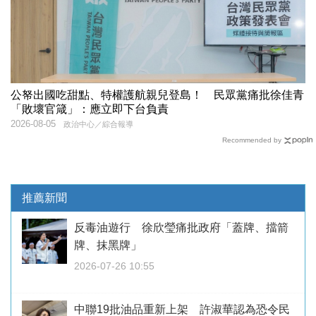
公帑出國吃甜點、特權護航親兒登島！ 民眾黨痛批徐佳青
「敗壞官箴」：應立即下台負責
2026-08-05
政治中心／綜合報導
Recommended by
推薦新聞
反毒油遊行 徐欣瑩痛批政府「蓋牌、擋箭
牌、抹黑牌」
2026-07-26 10:55
中聯19批油品重新上架 許淑華認為恐令民