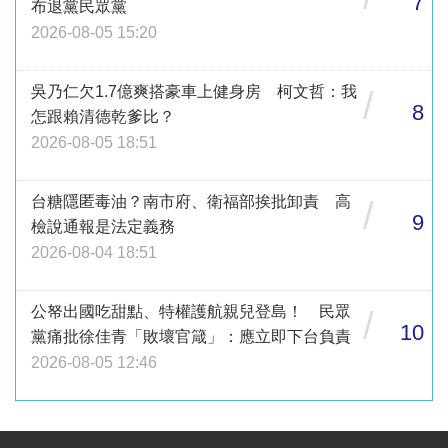
7
布退黨民眾黨
2026-08-05 15:20
吳乃仁欠1.7億爽搭豪車上健身房 柯文哲：我
/
8
怎跟賴清德乾爹比？
2026-08-05 18:51
台糖隱匿毒油？南市府、衛福部挨批卸責 高
/
9
檢說通報是法定義務
2026-08-04 18:51
公帑出國吃甜點、特權護航親兒登島！ 民眾
/
10
黨痛批徐佳青「敗壞官箴」：應立即下台負責
2026-08-05 12:46