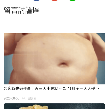
留言討論區
起床就先做件事，沒三天小腹就不見了! 肚子一天天變小！
2026-08-06
PR・新素簡