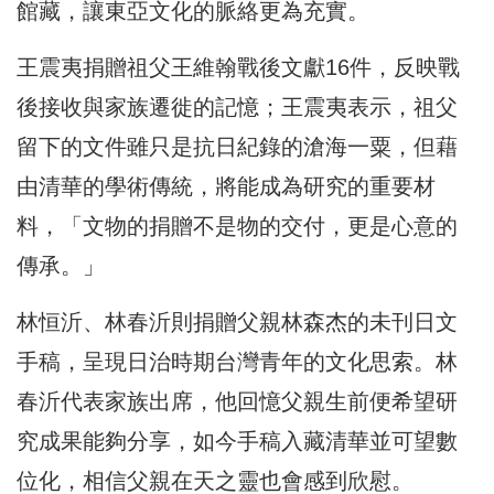
館藏，讓東亞文化的脈絡更為充實。
王震夷捐贈祖父王維翰戰後文獻16件，反映戰
後接收與家族遷徙的記憶；王震夷表示，祖父
留下的文件雖只是抗日紀錄的滄海一粟，但藉
由清華的學術傳統，將能成為研究的重要材
料，「文物的捐贈不是物的交付，更是心意的
傳承。」
林恒沂、林春沂則捐贈父親林森杰的未刊日文
手稿，呈現日治時期台灣青年的文化思索。林
春沂代表家族出席，他回憶父親生前便希望研
究成果能夠分享，如今手稿入藏清華並可望數
位化，相信父親在天之靈也會感到欣慰。