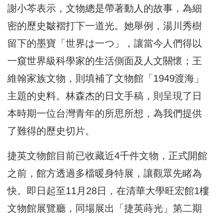
謝小芩表示，文物總是帶著動人的故事，為細
密的歷史皺褶打下一道光。她舉例，湯川秀樹
留下的墨寶「世界は一つ」，讓當今人們得以
一窺世界級科學家的生活側面及人文關懷；王
維翰家族文物，則填補了文物館「1949渡海」
主題的史料。林森杰的日文手稿，則呈現了日
本時期一位台灣青年的所思所想，為我們提供
了難得的歷史切片。
捷英文物館目前已收藏近4千件文物，正式開館
之前，館方透過多檔暖身特展，讓觀眾先睹為
快。即日起至11月28日，在清華大學旺宏館1樓
文物館展覽廳，同場展出「捷英蒔光」第二期