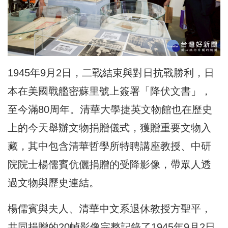
1945年9月2日，二戰結束與對日抗戰勝利，日
本在美國戰艦密蘇里號上簽署「降伏文書」，
至今滿80周年。清華大學捷英文物館也在歷史
上的今天舉辦文物捐贈儀式，獲贈重要文物入
藏，其中包含清華哲學所特聘講座教授、中研
院院士楊儒賓伉儷捐贈的受降影像，帶眾人透
過文物與歷史連結。
楊儒賓與夫人、清華中文系退休教授方聖平，
共同捐贈的20幀影像完整記錄了1945年9月2日