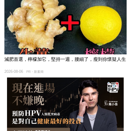
減肥首選，檸檬加它，堅持一週，腰細了，瘦到你懷疑人生
2026-08-06
PR・新素簡