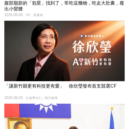
腹部脂肪的「剋星」找到了，常吃這幾物，吃走大肚囊，瘦
出小蠻腰
2026-08-06
PR・新素簡
「讓新竹縣更有科技更有愛」 徐欣瑩發布首支競選CF
2026-08-03
記者季大仁／新竹報導