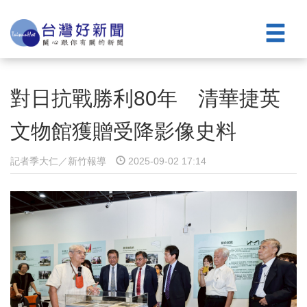
對日抗戰勝利80年 清華捷英
文物館獲贈受降影像史料
記者季大仁／新竹報導
2025-09-02 17:14