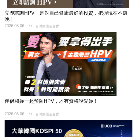
立即諮詢HPV！是對自己健康最好的投資，把握現在不嫌
晚！
2026-08-06
PR・台灣癌症基金會
伴侶和妳一起預防HPV，才有資格說愛妳！
2026-08-06
PR・台灣癌症基金會