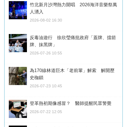
竹北新月沙灣熱力開唱 2026海洋音樂祭萬
人湧入
2026-08-02 16:30
反毒油遊行 徐欣瑩痛批政府「蓋牌、擋箭
牌、抹黑牌」
2026-07-26 10:55
為170線林道巨木「老前輩」解索 解開歷
史枷鎖
2026-07-23 10:45
登革熱初期像感冒？ 醫師提醒民眾警覺
2026-07-22 12:05