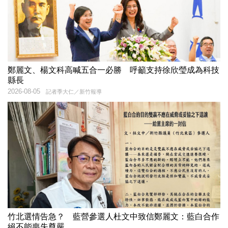
鄭麗文、楊文科高喊五合一必勝 呼籲支持徐欣瑩成為科技
縣長
2026-08-05
記者季大仁／新竹報導
竹北選情告急？ 藍營參選人杜文中致信鄭麗文：藍白合作
絕不能喪失尊嚴