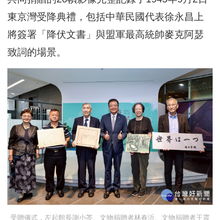
東京灣受降典禮，包括中華民國代表徐永昌上
將簽署「降伏文書」與盟軍最高統帥麥克阿瑟
致詞的場景。
受贈儀式，左起館長謝小芩、文物捐贈者林春沂、文物捐贈者王震