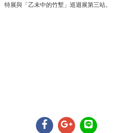
特展與「乙未中的竹塹」巡迴展第三站。