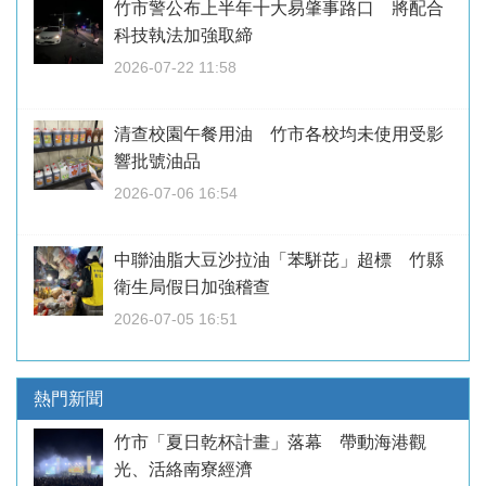
竹市警公布上半年十大易肇事路口 將配合
科技執法加強取締
2026-07-22 11:58
清查校園午餐用油 竹市各校均未使用受影
響批號油品
2026-07-06 16:54
中聯油脂大豆沙拉油「苯駢芘」超標 竹縣
衛生局假日加強稽查
2026-07-05 16:51
熱門新聞
竹市「夏日乾杯計畫」落幕 帶動海港觀
光、活絡南寮經濟