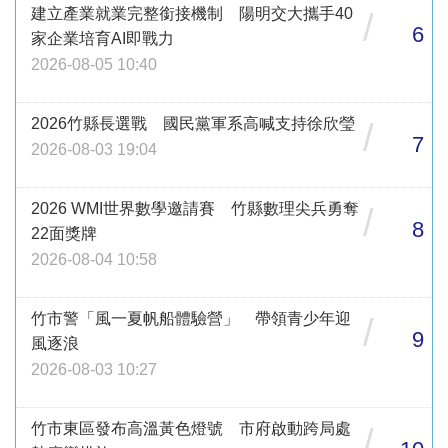
建立產業就業完整銜接機制 陽明交大攜手40
/
6
家企業培育AI即戰力
2026-08-05 10:40
2026竹縣長選戰 國民黨軍系高喊支持徐欣瑩
/
7
2026-08-03 19:04
2026 WMI世界數學邀請賽 竹縣數理尖兵勇奪
/
8
22面獎牌
2026-08-04 10:58
竹市警「風一夏帆船體驗營」 帶領青少年迎
/
9
風逐浪
2026-08-03 10:27
竹市東區發布高溫黃色燈號 市府啟動跨局處
/