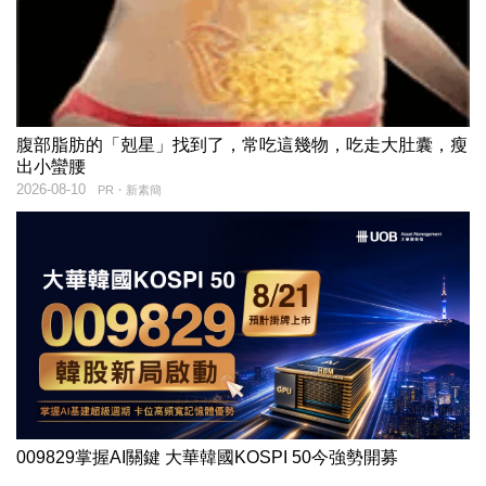
腹部脂肪的「剋星」找到了，常吃這幾物，吃走大肚囊，瘦
出小蠻腰
2026-08-10
PR・新素簡
009829掌握AI關鍵 大華韓國KOSPI 50今強勢開募