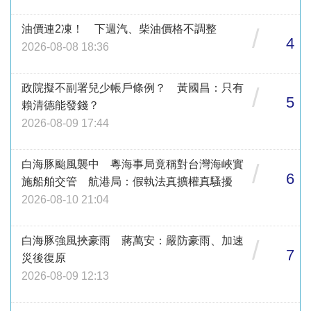
油價連2凍！ 下週汽、柴油價格不調整
/
4
2026-08-08 18:36
政院擬不副署兒少帳戶條例？ 黃國昌：只有
/
5
賴清德能發錢？
2026-08-09 17:44
白海豚颱風襲中 粵海事局竟稱對台灣海峽實
/
6
施船舶交管 航港局：假執法真擴權真騷擾
2026-08-10 21:04
白海豚強風挾豪雨 蔣萬安：嚴防豪雨、加速
/
7
災後復原
2026-08-09 12:13