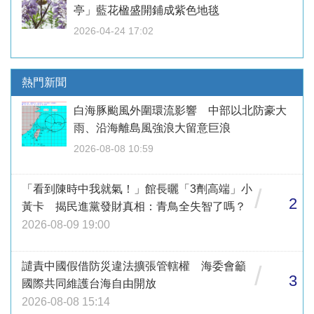
亭」藍花楹盛開鋪成紫色地毯
2026-04-24 17:02
熱門新聞
白海豚颱風外圍環流影響 中部以北防豪大
雨、沿海離島風強浪大留意巨浪
2026-08-08 10:59
「看到陳時中我就氣！」館長曬「3劑高端」小
/
2
黃卡 揭民進黨發財真相：青鳥全失智了嗎？
2026-08-09 19:00
譴責中國假借防災違法擴張管轄權 海委會籲
/
3
國際共同維護台海自由開放
2026-08-08 15:14