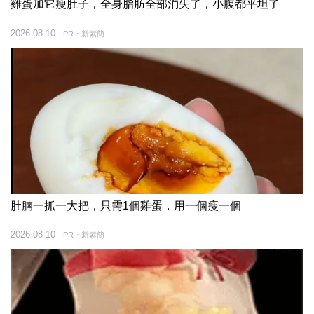
雞蛋加它瘦肚子，全身脂肪全部消失了，小腹都平坦了
2026-08-10
PR・新素簡
肚腩一抓一大把，只需1個雞蛋，用一個瘦一個
2026-08-10
PR・新素簡