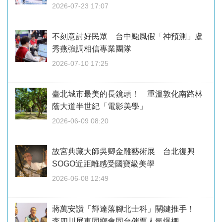
2026-07-23 17:07
不刻意討好民眾 台中颱風假「神預測」盧
秀燕強調相信專業團隊
2026-07-10 17:25
臺北城市最美的長鏡頭！ 重溫敦化南路林
蔭大道半世紀「電影美學」
2026-06-09 08:20
故宮典藏大師吳卿金雕藝術展 台北復興
SOGO近距離感受國寶級美學
2026-06-08 12:49
蔣萬安讚「輝達落腳北士科」關鍵推手！
李四川屏東同鄉會同台催票人氣爆棚