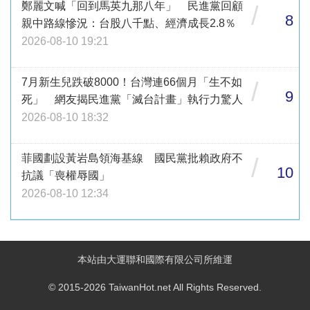
鄭麗文喊「回到馬英九那八年」 民進黨回顧
/
8
親中路線慘況：台股八千點、經濟成長2.8％
2026-08-10 19:21
7月新生兒跌破8000！台灣連66個月「生不如
/
9
死」 網友揭民進黨「滅台計畫」執行力驚人
2026-08-10 18:32
菲國劃設黃岩島領海基線 國民黨批賴政府不
/
10
抗議「喪權辱國」
2026-08-10 12:34
本站由大運聯和國際有限公司所維運
© 2015-2026 TaiwanHot.net All Rights Reserved.