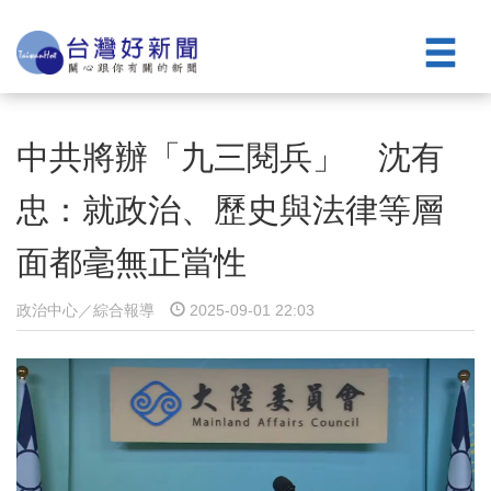
中共將辦「九三閱兵」 沈有
忠：就政治、歷史與法律等層
面都毫無正當性
政治中心／綜合報導
2025-09-01 22:03