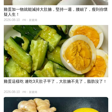
雞蛋加一物就能減掉大肚腩，堅持一週，腰細了，瘦到你懷
疑人生！
2026-08-10
PR・新素簡
雞蛋這樣吃 連吃3天肚子平了，大肚腩不見了，脂肪沒了！
2026-08-10
PR・新素簡