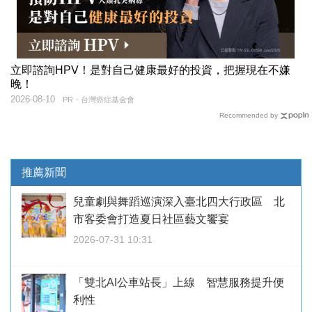
立即諮詢HPV！是對自己健康最好的投資，把握現在不嫌
晚！
2026-08-10
PR・台灣癌症基金會
Recommended by
推薦新聞
兒童劇與舞蹈巡演深入臺北四大行政區 北
市客委會打造夏日社區藝文饗宴
2026-07-31 10:31
「雙北AI公車站長」上線 智慧服務提升便
利性