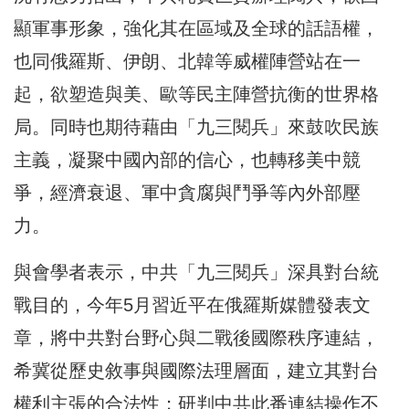
顯軍事形象，強化其在區域及全球的話語權，
也同俄羅斯、伊朗、北韓等威權陣營站在一
起，欲塑造與美、歐等民主陣營抗衡的世界格
局。同時也期待藉由「九三閱兵」來鼓吹民族
主義，凝聚中國內部的信心，也轉移美中競
爭，經濟衰退、軍中貪腐與鬥爭等內外部壓
力。
與會學者表示，中共「九三閱兵」深具對台統
戰目的，今年5月習近平在俄羅斯媒體發表文
章，將中共對台野心與二戰後國際秩序連結，
希冀從歷史敘事與國際法理層面，建立其對台
權利主張的合法性；研判中共此番連結操作不