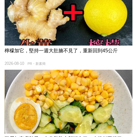
檸檬加它，堅持一週大肚腩不見了，重新回到45公斤
2026-08-10
PR・新素簡