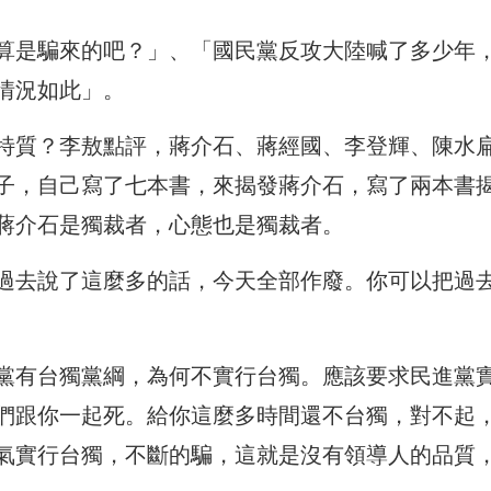
算是騙來的吧？」、「國民黨反攻大陸喊了多少年
情況如此」。
特質？李敖點評，蔣介石、蔣經國、李登輝、陳水
子，自己寫了七本書，來揭發蔣介石，寫了兩本書
蔣介石是獨裁者，心態也是獨裁者。
過去說了這麼多的話，今天全部作廢。你可以把過去
黨有台獨黨綱，為何不實行台獨。應該要求民進黨
們跟你一起死。給你這麼多時間還不台獨，對不起
氣實行台獨，不斷的騙，這就是沒有領導人的品質