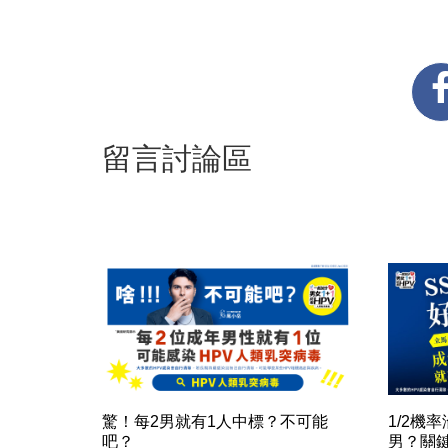
留言討論區
驚！每2男就有1人中標？不可能
1/2機
吧？
男？關