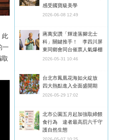
感受國寶級美學
2026-06-08 12:49
蔣萬安讚「輝達落腳北士
，此
科」關鍵推手！ 李四川屏
的一
東同鄉會同台催票人氣爆棚
騙取
2026-05-31 10:46
台北市鳳凰花海如火綻放
四大熱點進入全面盛開期
2026-05-29 17:02
北市公園五月起加強取締餵
食行為 違者最高罰六千守
護自然生態
2026-05-07 10:25