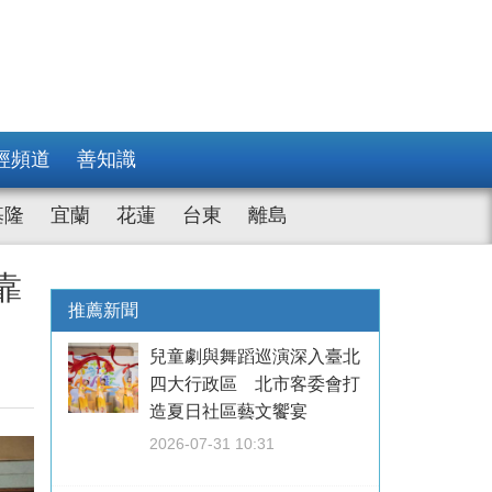
經頻道
善知識
基隆
宜蘭
花蓮
台東
離島
靠
推薦新聞
兒童劇與舞蹈巡演深入臺北
四大行政區 北市客委會打
造夏日社區藝文饗宴
2026-07-31 10:31