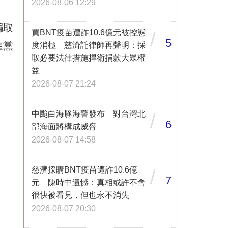
2026-08-06 12:29
騙取
買BNT疫苗遭詐10.6億元被控態
/
5
進黨
度消極 慈濟託律師再聲明：採
取必要法律措施捍衛捐款大眾權
益
2026-08-07 21:24
中颱白海豚海警發布 對台灣北
/
6
部海面將構成威脅
2026-08-07 14:58
慈濟採購BNT疫苗遭詐10.6億
/
7
元 陳時中遺憾：真相或許不會
很快被看見，但也永不消失
2026-08-07 20:30