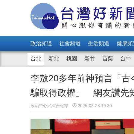
政治頻道
社會頻道
生活頻道
健康頻
台北
新北
桃園
新竹
苗栗
台中
李敖20多年前神預言「
騙取得政權」 網友讚先
政治中心／綜合報導
2025-08-28 19:30