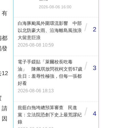
2026-08-06 16:00
，有
白海豚颱風外圍環流影響 中部
/
2
以北防豪大雨、沿海離島風強浪
扁都
大留意巨浪
2026-08-08 10:59
揭發
電子手鐶貼「萊爾校長吃毒
/
3
油」 陳佩琪放閃祝柯文哲67歲
12
生日：羞辱性極強，但每一張都
好看
2026-08-06 18:13
實
，請
批藍白拖垮總預算審查 民進
/
4
黨：立法院恐創下史上最荒謬紀
，因
錄