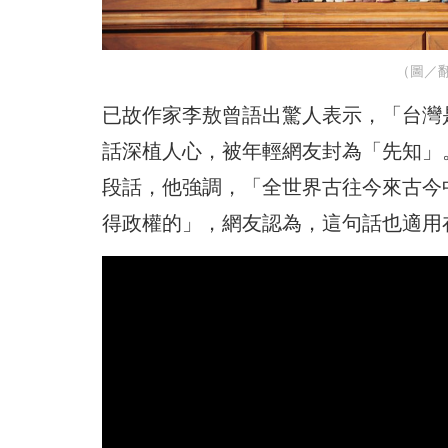
（圖／
已故作家李敖曾語出驚人表示，「台灣
話深植人心，被年輕網友封為「先知」
段話，他強調，「全世界古往今來古今
得政權的」，網友認為，這句話也適用