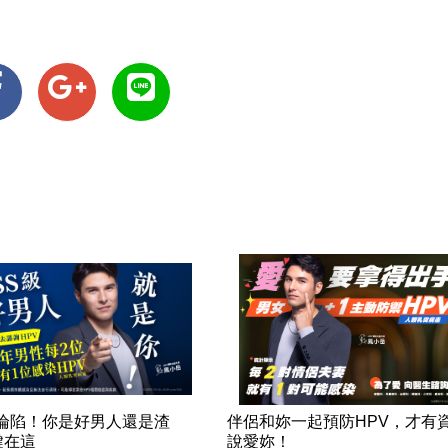
率淪陷！你是好男人還是渣
伴侶和妳一起預防HPV，才有
鍵在這
說愛妳！