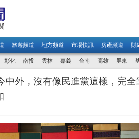
道
旅遊頻道
地方頻道
市場快訊
房產頻道
財
彰化
南投
雲林
嘉義
台南
高雄
屏東
古今中外，沒有像民進黨這樣，完全
知