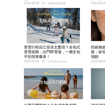
2026-08-08
2026-08-0
PR・台灣癌症基金會
滑雪行程自己安排太繁瑣？全包式
拒絕無
滑雪假期：出門即雪場，一價全包
推：矽谷
不怕預算爆表！
強韌
2026-08-08
2026-08-0
PR・Club Med Taiwan