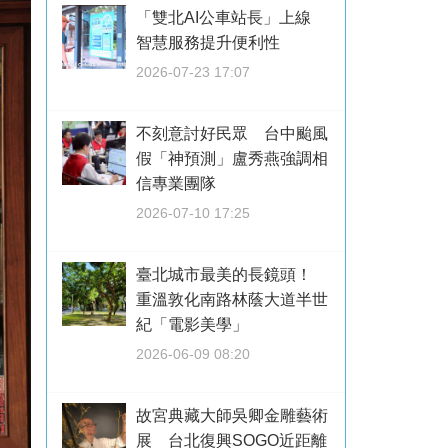
「雙北AI公車站長」上線
智慧服務提升便利性
2026-07-23 17:07
不刻意討好民眾 台中颱風
假「神預測」盧秀燕強調相
信專業團隊
2026-07-10 17:25
臺北城市最美的長鏡頭！
重溫敦化南路林蔭大道半世
紀「電影美學」
2026-06-09 08:20
故宮典藏大師吳卿金雕藝術
展 台北復興SOGO近距離