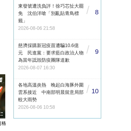
東發號遭洗負評！徐巧芯扯大罷
/
8
免 沈伯洋嗆「別亂貼青鳥標
籤」
2026-08-06 21:58
慈濟採購新冠疫苗遭騙10.6億
/
9
元 民進黨：要求藍白政治人物
為當年詆毀防疫團隊道歉
2026-08-07 16:30
各地高溫炎熱 晚起白海豚外圍
/
10
雲系接近 中南部明晨留意局部
較大雨勢
2026-08-06 10:58
資格