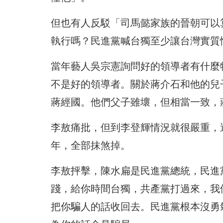
但也有人反駁「司馬懿家族的晉朝可以
執行嗎？民進黨喊台獨至少讓台灣實質
當年藝人吳宗憲詢問好的領導者有什麼
不是好的領導者。關於蔣介石和他的兒
蔣經國。他們父子雖壞，但相當一致，
李敖痛批，但到李登輝情況就很嚴重，
年，全部抹煞掉。
李敖抨擊，陳水扁是民進黨總統，民進
踐，給你時間台獨，共產黨打過來，我
把你騙人的話收回去。民進黨根本沒勇