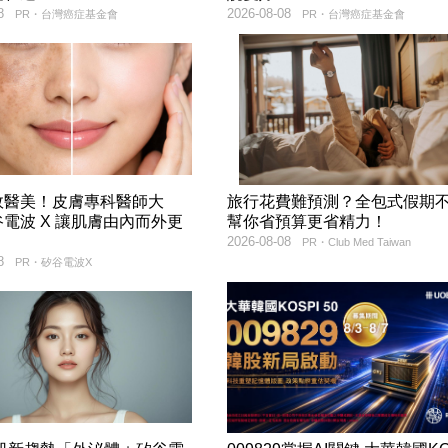
8
2026-08-08
PR・台灣癌症基金會
PR・台灣癌症基金會
效醫美！皮膚專科醫師大
旅行花費難預測？全包式假期
電波 X 讓肌膚由內而外更
幫你省預算更省精力！
2026-08-08
PR・Club Med Taiwan
8
PR・矽谷電波X