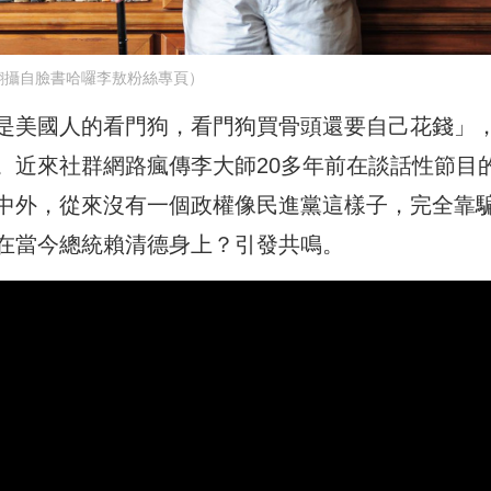
翻攝自臉書哈囉李敖粉絲專頁）
是美國人的看門狗，看門狗買骨頭還要自己花錢」
。近來社群網路瘋傳李大師20多年前在談話性節目
中外，從來沒有一個政權像民進黨這樣子，完全靠
在當今總統賴清德身上？引發共鳴。