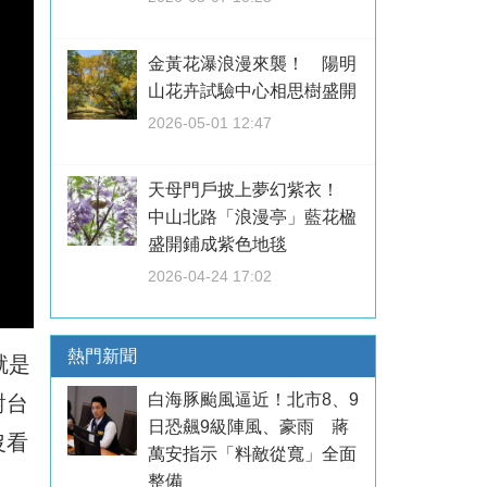
金黃花瀑浪漫來襲！ 陽明
山花卉試驗中心相思樹盛開
2026-05-01 12:47
天母門戶披上夢幻紫衣！
中山北路「浪漫亭」藍花楹
盛開鋪成紫色地毯
2026-04-24 17:02
熱門新聞
就是
白海豚颱風逼近！北市8、9
對台
日恐飆9級陣風、豪雨 蔣
沒看
萬安指示「料敵從寬」全面
整備