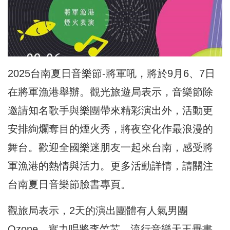
2025台南夏日音樂節-將軍吼，將於9月6、7日
在將軍漁港舉辦。觀光旅遊局表示，音樂節除
邀請知名歌手與樂團帶來精彩演出外，活動更
安排絢爛奪目的煙火秀，將夜空化作最浪漫的
舞台。歡迎全國樂迷朋友一起來台南，感受將
軍漁港的熱情與活力。更多活動詳情，請關注
台南夏日音樂節臉書專頁。
觀旅局表示，2天的演出團體有人氣男團
Ozone、實力唱將李竺芯、流行音樂天王畢書