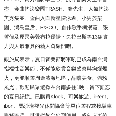
盡、金曲搖滾樂團TRASH、麋先生、人氣搖滾
美秀集團、金曲入圍新星陳泳希、小男孩樂
團、灣島皇后、P!SCO、創作歌手柯泯薰、張
哲偉及原民美聲布拉優揚・久拉巴斯等13組實
力與人氣兼具的藝人齊聚開唱。
觀旅局表示，夏日音樂節將軍吼已成為南台灣
指標性音樂節，不僅能欣賞音樂盛會與絢爛煙
火，更能順遊周邊濱海地區，品嚐美食、體驗
風光，歡迎民眾選擇在台南多住1晚，留下難忘
的夏日記憶。已購買Klook、可樂旅遊、iRent、
ibon、馬沙溝觀光休閒協會等單位遊程或接駁車
服務民眾，可選擇配合延期使用，或向原單位