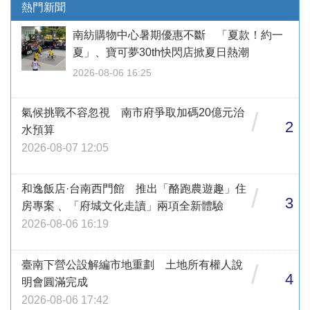
熱門新聞
南紡購物中心暑期優惠不斷 「夏款！約一
夏」、寶可夢30th快閃店掀夏日熱潮
2026-08-06 16:25
氣候挑戰不容忽視 南市府爭取加碼20億元治
/
2
水預算
2026-08-07 12:05
和逸飯店·台南西門館 推出「酪跑農遊趣」住
/
3
房專案 、「府城文化走讀」兩項全新體驗
2026-08-06 16:19
臺南下營公設解編市地重劃 土地所有權人說
/
4
明會圓滿完成
2026-08-06 17:42