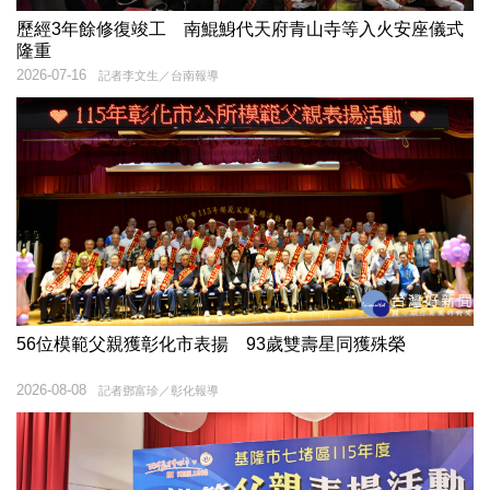
歷經3年餘修復竣工 南鯤鯓代天府青山寺等入火安座儀式
隆重
2026-07-16
記者李文生／台南報導
56位模範父親獲彰化市表揚 93歲雙壽星同獲殊榮
2026-08-08
記者鄧富珍／彰化報導