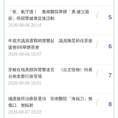
「爸」氣守護！ 臺南醫院舉辦「勇.健父親
/
5
節」癌篩暨健康促進活動
2026-08-06 20:14
年底市議員選戰哨聲響起 議員陳昆和佳里後
/
6
援會8/8舉辦茶會
2026-08-06 15:57
穿梭在地美饌與聲響迷宮 《台文怪物》特展
/
7
台南老爺行旅登場
2026-08-06 16:51
攝護腺癌治療新選項 安南醫院「海福刀」無
/
8
傷口、無輻射
2026-08-07 23:22