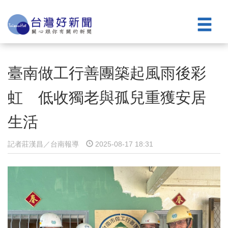
臺南做工行善團築起風雨後彩
虹 低收獨老與孤兒重獲安居
生活
記者莊漢昌／台南報導
2025-08-17 18:31