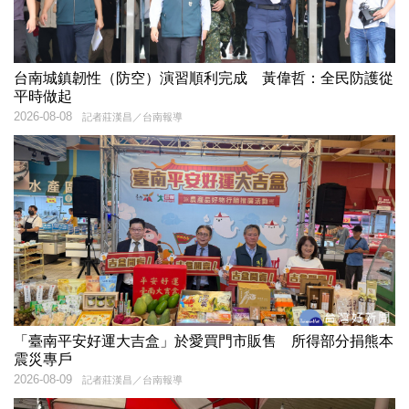
台南城鎮韌性（防空）演習順利完成 黃偉哲：全民防護從
平時做起
2026-08-08
記者莊漢昌／台南報導
「臺南平安好運大吉盒」於愛買門市販售 所得部分捐熊本
震災專戶
2026-08-09
記者莊漢昌／台南報導