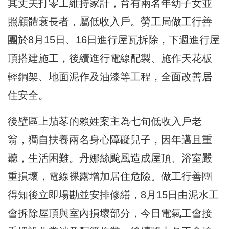
其丈夫打零工維持家計，育有兩名年幼子女並
照顧體衰長者，屬低收入戶。勞工局做工行善
團於8月15日、16日進行屋瓦拆除，下週進行屋
頂搭建施工，後續進行電線配製、施作天花板
輕鋼架、地面泥作及油漆等工程，全面改善居
住安全。
後壁區上茄苳的賴姓案主為七旬低收入戶老
翁，獨自扶養兩名身心障礙兒子，因年邁且重
聽，生活困難。丹娜絲颱風造成屋頂、浴室嚴
重損壞，電線裸露增加居住危險。做工行善團
得知後立即場勘並安排修繕，8月15日由泥水工
會拆除屋頂與室內損壞部分，今日電氣工會接