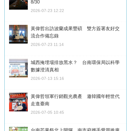
8/30
2026-07-23 12:22
黃偉哲出訪波蘭成果豐碩 雙方簽署友好交
流合作備忘錄
2026-07-23 11:14
城西掩埋場排放黑水？ 台南環保局以科學
數據澄清真相
2026-07-13 15:16
黃偉哲領軍行銷觀光農產 邀韓國年輕世代
走進臺南
2026-07-05 10:45
台南芒果祭北上開鑼 南市府攜手愛買推廣