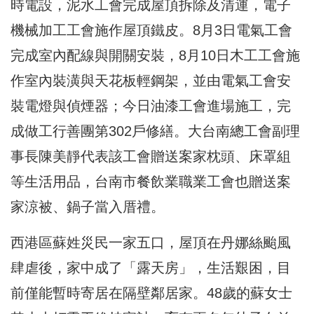
時電設，泥水工會完成屋頂拆除及清運，電子
機械加工工會施作屋頂鐵皮。8月3日電氣工會
完成室內配線與開關安裝，8月10日木工工會施
作室內裝潢與天花板輕鋼架，並由電氣工會安
裝電燈與偵煙器；今日油漆工會進場施工，完
成做工行善團第302戶修繕。大台南總工會副理
事長陳美靜代表該工會贈送案家枕頭、床罩組
等生活用品，台南市餐飲業職業工會也贈送案
家涼被、鍋子當入厝禮。
西港區蘇姓災民一家五口，屋頂在丹娜絲颱風
肆虐後，家中成了「露天房」，生活艱困，目
前僅能暫時寄居在隔壁鄰居家。48歲的蘇女士