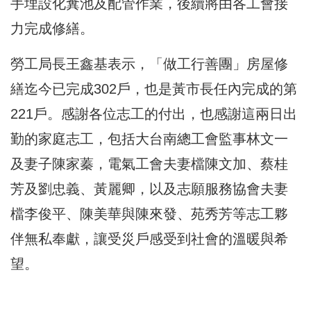
手埋設化糞池及配管作業，後續將由各工會接
力完成修繕。
勞工局長王鑫基表示，「做工行善團」房屋修
繕迄今已完成302戶，也是黃市長任內完成的第
221戶。感謝各位志工的付出，也感謝這兩日出
勤的家庭志工，包括大台南總工會監事林文一
及妻子陳家蓁，電氣工會夫妻檔陳文加、蔡桂
芳及劉忠義、黃麗卿，以及志願服務協會夫妻
檔李俊平、陳美華與陳來發、苑秀芳等志工夥
伴無私奉獻，讓受災戶感受到社會的溫暖與希
望。