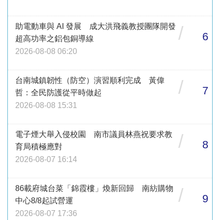
助電動車與 AI 發展 成大洪飛義教授團隊開發
/
6
超高功率之鋁包銅導線
2026-08-08 06:20
台南城鎮韌性（防空）演習順利完成 黃偉
/
7
哲：全民防護從平時做起
2026-08-08 15:31
電子煙大舉入侵校園 南市議員林燕祝要求教
/
8
育局積極應對
2026-08-07 16:14
86載府城台菜「錦霞樓」煥新回歸 南紡購物
/
9
中心8/8起試營運
2026-08-07 17:36