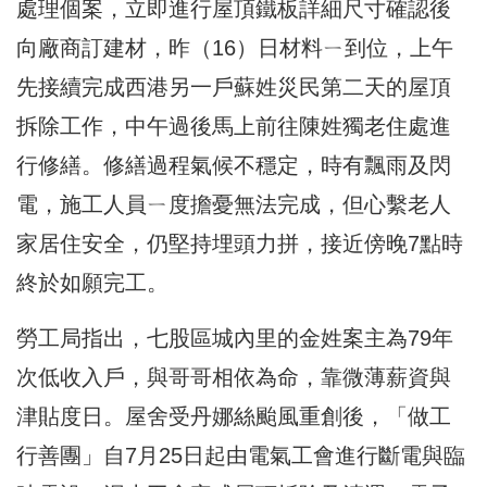
處理個案，立即進行屋頂鐵板詳細尺寸確認後
向廠商訂建材，昨（16）日材料ㄧ到位，上午
先接續完成西港另一戶蘇姓災民第二天的屋頂
拆除工作，中午過後馬上前往陳姓獨老住處進
行修繕。修繕過程氣候不穩定，時有飄雨及閃
電，施工人員ㄧ度擔憂無法完成，但心繫老人
家居住安全，仍堅持埋頭力拼，接近傍晚7點時
終於如願完工。
勞工局指出，七股區城內里的金姓案主為79年
次低收入戶，與哥哥相依為命，靠微薄薪資與
津貼度日。屋舍受丹娜絲颱風重創後，「做工
行善團」自7月25日起由電氣工會進行斷電與臨