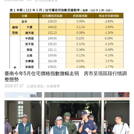
PR・台灣癌症基金會
臺南今年5月住宅價格指數微幅走弱 房市呈現區段行情調
整態勢
2026-07-27
記者莊漢昌／台南報導