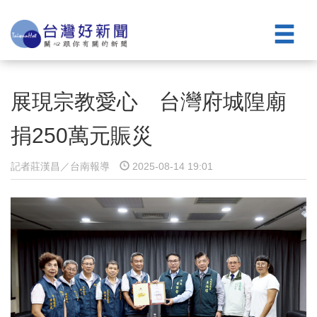
展現宗教愛心 台灣府城隍廟
捐250萬元賑災
記者莊漢昌／台南報導
2025-08-14 19:01