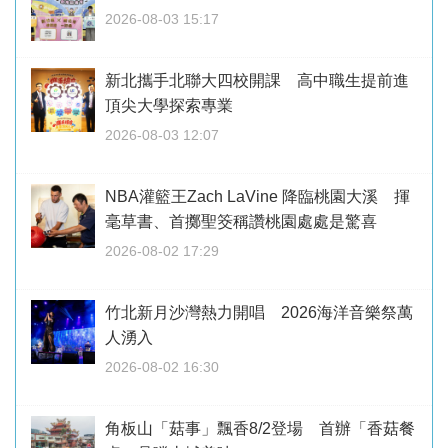
2026-08-03 15:17
新北攜手北聯大四校開課 高中職生提前進
頂尖大學探索專業
2026-08-03 12:07
NBA灌籃王Zach LaVine 降臨桃園大溪 揮
毫草書、首擲聖筊稱讚桃園處處是驚喜
2026-08-02 17:29
竹北新月沙灣熱力開唱 2026海洋音樂祭萬
人湧入
2026-08-02 16:30
角板山「菇事」飄香8/2登場 首辦「香菇餐