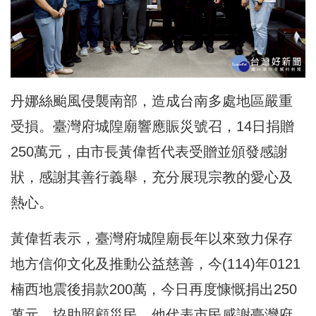
丹娜絲颱風侵襲南部，造成台南多處地區嚴重
受損。臺灣府城隍廟響應賑災號召，14日捐贈
250萬元，由市長黃偉哲代表受贈並頒發感謝
狀，感謝其善行義舉，充分展現宗教的愛心及
熱心。
黃偉哲表示，臺灣府城隍廟長年以來致力保存
地方信仰文化及推動公益慈善，今(114)年0121
楠西地震後捐款200萬，今日再度慷慨捐出250
萬元，協助照顧災民，他代表市民感謝臺灣府