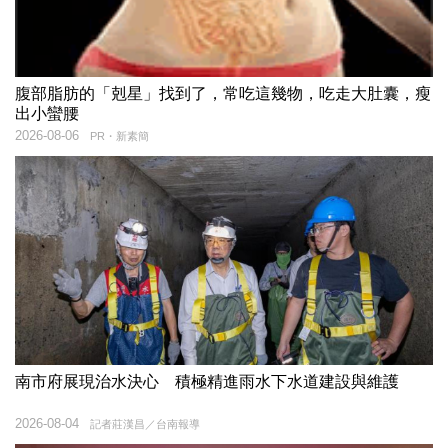
腹部脂肪的「剋星」找到了，常吃這幾物，吃走大肚囊，瘦
出小蠻腰
2026-08-06
PR・新素簡
南市府展現治水決心 積極精進雨水下水道建設與維護
2026-08-04
記者莊漢昌／台南報導