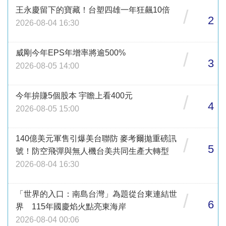
王永慶留下的寶藏！台塑四雄一年狂飆10倍
/
2
2026-08-04 16:30
威剛今年EPS年增率將逾500%
/
3
2026-08-05 14:00
今年拚賺5個股本 宇瞻上看400元
/
4
2026-08-05 15:00
140億美元軍售引爆美台聯防 麥考爾拋重磅訊
/
5
號！防空飛彈與無人機台美共同生產大轉型
2026-08-04 16:30
「世界的入口：南島台灣」為題從台東連結世
/
6
界 115年國慶焰火點亮東海岸
2026-08-04 00:06