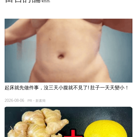
起床就先做件事，沒三天小腹就不見了! 肚子一天天變小！
2026-08-06
PR・新素簡