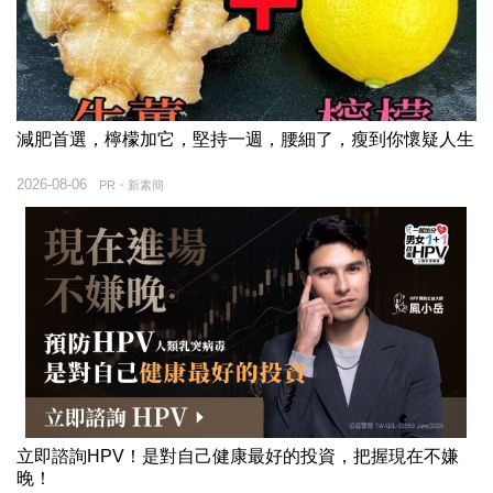
減肥首選，檸檬加它，堅持一週，腰細了，瘦到你懷疑人生
2026-08-06
PR・新素簡
立即諮詢HPV！是對自己健康最好的投資，把握現在不嫌
晚！