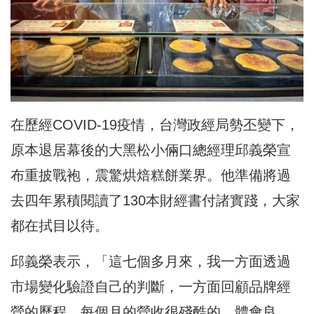
在歷經COVID-19疫情，台灣政經局勢丕變下，
原本退居幕後的大黑松小倆口總經理邱義榮宣
布重披戰袍，震驚烘焙糕餅業界。他準備將過
去四年累積閱讀了130本財經書付諸實踐，大家
都在拭目以待。
邱義榮表示，「這七個多月來，我一方面透過
市場變化驗證自己的判斷，一方面回顧品牌經
營的歷程，每個月的營收很殘酷的，體會良