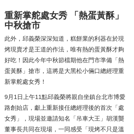
重新掌舵處女秀 「熱蛋黃酥」
中秋搶市
此外，邱義榮深深知道，糕餅業的利器在於現
烤現賣才是王道的作法，唯有熱的蛋黃酥才夠
好吃！因此今年中秋節檔期他在門市準備「熱
蛋黃酥」搶市，這將是大黑松小倆口總經理重
新掌舵處女秀！
9月1日上午11點邱義榮將親自坐鎮台北市博愛
路創始店，獻上重新接任總經理後的首次「處
女秀」，現場並邀請知名「吊車大王」胡漢龑
董事長共同在現場，一同感受「現烤不只是溫