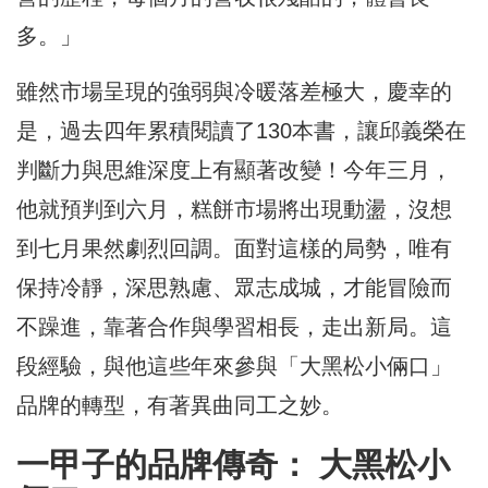
多。」
雖然市場呈現的強弱與冷暖落差極大，慶幸的
是，過去四年累積閱讀了130本書，讓邱義榮在
判斷力與思維深度上有顯著改變！今年三月，
他就預判到六月，糕餅市場將出現動盪，沒想
到七月果然劇烈回調。面對這樣的局勢，唯有
保持冷靜，深思熟慮、眾志成城，才能冒險而
不躁進，靠著合作與學習相長，走出新局。這
段經驗，與他這些年來參與「大黑松小倆口」
品牌的轉型，有著異曲同工之妙。
一甲子的品牌傳奇： 大黑松小