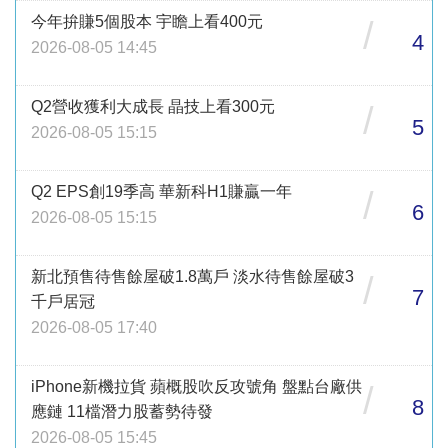
今年拚賺5個股本 宇瞻上看400元
/
4
2026-08-05 14:45
Q2營收獲利大成長 晶技上看300元
/
5
2026-08-05 15:15
Q2 EPS創19季高 華新科H1賺贏一年
/
6
2026-08-05 15:15
新北預售待售餘屋破1.8萬戶 淡水待售餘屋破3
/
7
千戶居冠
2026-08-05 17:40
iPhone新機拉貨 蘋概股吹反攻號角 盤點台廠供
/
8
應鏈 11檔潛力股蓄勢待發
2026-08-05 15:45