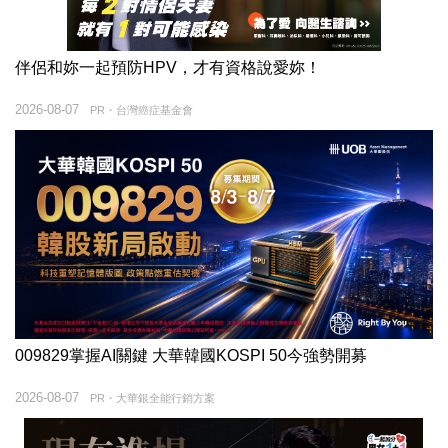
伴侶和妳一起預防HPV，才有資格說愛妳！
2026-08-07
PR・台灣癌症基金會
009829掌握AI關鍵 大華韓國KOSPI 50今強勢開募
2026-08-07
PR・大華銀全能行銷方案