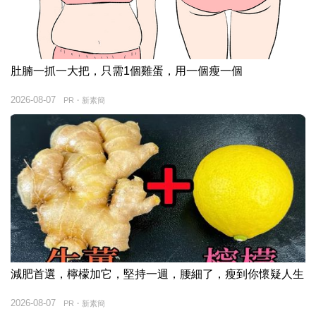
肚腩一抓一大把，只需1個雞蛋，用一個瘦一個
2026-08-07
PR・新素簡
減肥首選，檸檬加它，堅持一週，腰細了，瘦到你懷疑人生
2026-08-07
PR・新素簡