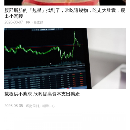
腹部脂肪的「剋星」找到了，常吃這幾物，吃走大肚囊，瘦
出小蠻腰
2026-08-07
PR・新素簡
載板供不應求 欣興提高資本支出擴產
2026-08-05
理財周刊／新聞中心