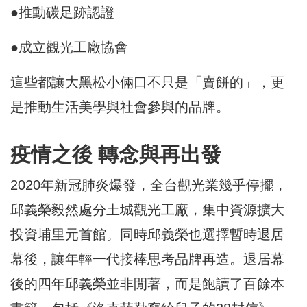
●推動碳足跡認證
●成立觀光工廠協會
這些都讓大黑松小倆口不只是「賣餅的」，更
是推動生活美學與社會參與的品牌。
疫情之後 轉念與再出發
2020年新冠肺炎爆發，全台觀光業幾乎停擺，
邱義榮毅然處分土城觀光工廠，集中資源擴大
投資埔里元首館。同時邱義榮也選擇暫時退居
幕後，讓年輕一代接棒思考品牌再造。退居幕
後的四年邱義榮並非閒著，而是飽讀了百餘本