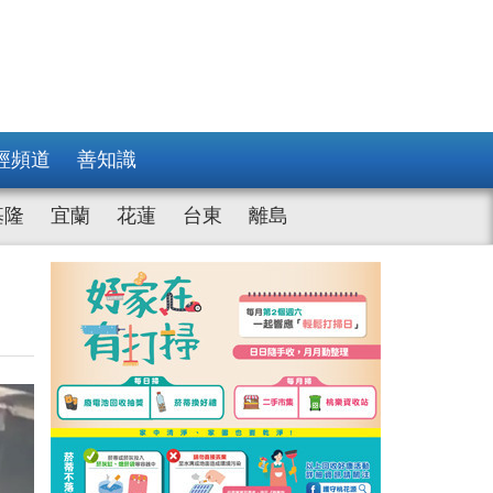
經頻道
善知識
基隆
宜蘭
花蓮
台東
離島