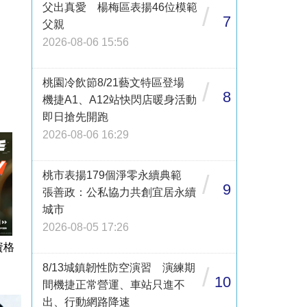
父出真愛 楊梅區表揚46位模範
/
7
父親
2026-08-06 15:56
桃園冷飲節8/21藝文特區登場
/
8
機捷A1、A12站快閃店暖身活動
即日搶先開跑
2026-08-06 16:29
桃市表揚179個淨零永續典範
/
9
張善政：公私協力共創宜居永續
城市
2026-08-05 17:26
資格
8/13城鎮韌性防空演習 演練期
/
10
間機捷正常營運、車站只進不
出、行動網路降速