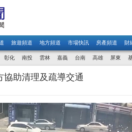
道
旅遊頻道
地方頻道
市場快訊
房產頻道
財
彰化
南投
雲林
嘉義
台南
高雄
屏東
方協助清理及疏導交通