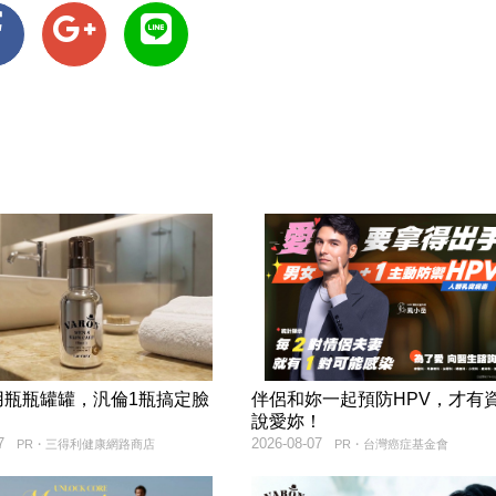
用瓶瓶罐罐，汎倫1瓶搞定臉
伴侶和妳一起預防HPV，才有
！
說愛妳！
7
2026-08-07
PR・三得利健康網路商店
PR・台灣癌症基金會