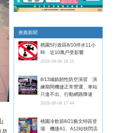
推薦新聞
桃園5行政區8/10停水11小
時 近10萬戶受影響
2026-08-06 18:15
8/13城鎮韌性防空演習 演
練期間機捷正常營運、車站
只進不出、行動網路降速
2026-08-06 17:44
山
桃園冷飲節8/21藝文特區登
場 機捷A1、A12站快閃店
就是