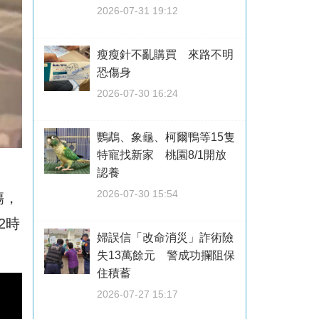
2026-07-31 19:12
瘦瘦針不亂購買 來路不明
恐傷身
2026-07-30 16:24
鸚鵡、象龜、柯爾鴨等15隻
特寵找新家 桃園8/1開放
認養
2026-07-30 15:54
傷，
2時
婦誤信「改命消災」詐術險
失13萬餘元 警成功攔阻保
住積蓄
2026-07-27 15:17