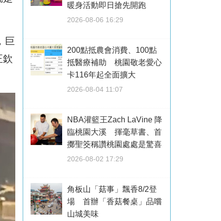
暖身活動即日搶先開跑
2026-08-06 16:29
，巨
200點抵農會消費、100點
正欽
抵醫療補助 桃園敬老愛心
卡116年起全面擴大
2026-08-04 11:07
NBA灌籃王Zach LaVine 降
臨桃園大溪 揮毫草書、首
擲聖筊稱讚桃園處處是驚喜
2026-08-02 17:29
角板山「菇事」飄香8/2登
場 首辦「香菇餐桌」品嚐
山城美味