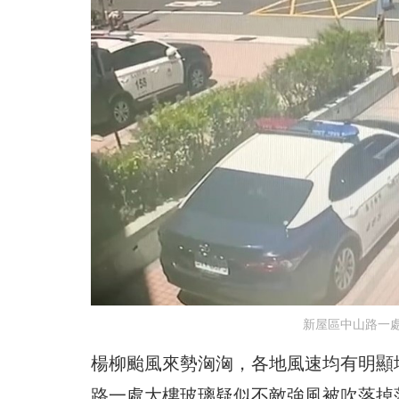
新屋區中山路一
楊柳颱風來勢洶洶，各地風速均有明顯增
路一處大樓玻璃疑似不敵強風被吹落掉