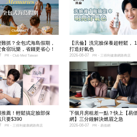
費難抓？全包式海島假期，
【汎倫】洗完臉保養超輕鬆， 
定食宿玩樂，省錢更省心！
打造好氣色
7
2026-08-07
PR・Club Med Taiwan
PR・三得利健康網路商店
用推薦！輕鬆搞定臉部保
下個月房租差一點？快上【易
只要$390
網】三分鐘解決燃眉之急
7
2026-08-07
PR・三得利健康網路商店
PR・易借網