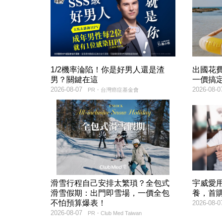
1/2機率淪陷！你是好男人還是渣
出國花
男？關鍵在這
一價搞
2026-08-07
2026-08-0
PR・台灣癌症基金會
滑雪行程自己安排太繁瑣？全包式
宇威愛
滑雪假期：出門即雪場，一價全包
養，首購
不怕預算爆表！
2026-08-0
2026-08-07
PR・Club Med Taiwan