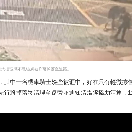
處大樓玻璃不敵強風被吹落掉落至道路。
，其中一名機車騎士險些被砸中，好在只有輕微擦
先行將掉落物清理至路旁並通知清潔隊協助清運，1