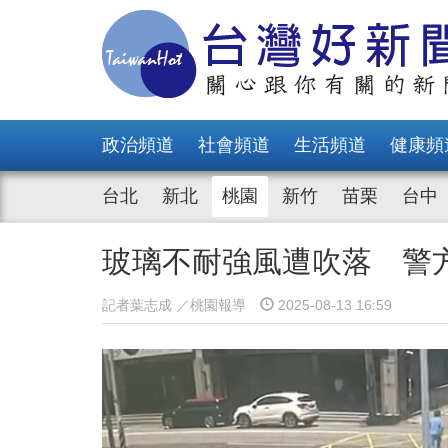
政治頻道
社會頻道
生活頻道
健康頻
台北
新北
桃園
新竹
苗栗
台中
玻璃不耐強風遭吹落 警
記者葉志成 ／桃園報導
2025-08-13 16:59