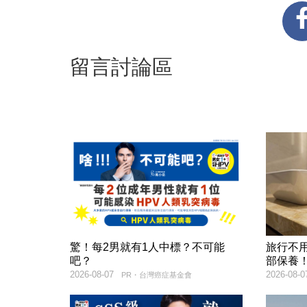
留言討論區
驚！每2男就有1人中標？不可能
旅行不
吧？
部保養
2026-08-07
2026-08-0
PR・台灣癌症基金會