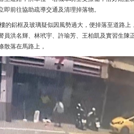
立即前往協助疏導交通及清理掉落物。
大樓的鋁框及玻璃疑似因風勢過大，便掉落至道路上
警員洪名輝、林玳宇、許瑜芳、王柏凱及實習生陳
條散落在馬路上，