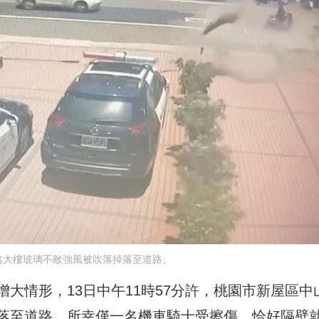
處大樓玻璃不敵強風被吹落掉落至道路。
大情形，13日中午11時57分許，桃園市新屋區中
落至道路，所幸僅一名機車騎士受擦傷，恰好隔壁