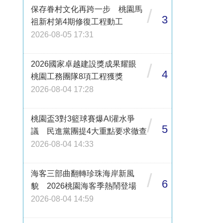
保存眷村文化再跨一步 桃園馬
/
3
祖新村第4期修復工程動工
2026-08-05 17:31
2026國家卓越建設獎成果耀眼
/
4
桃園工務團隊8項工程獲獎
2026-08-04 17:28
桃園盃3對3籃球賽爆AI灌水爭
/
5
議 民進黨團提4大重點要求徹查
2026-08-04 14:33
海客三部曲翻轉珍珠海岸新風
/
6
貌 2026桃園海客季熱鬧登場
2026-08-04 14:59