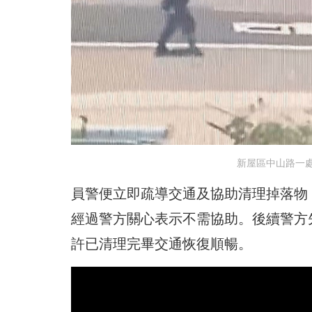
新屋區中山路一
員警便立即疏導交通及協助清理掉落物
經過警方關心表示不需協助。後續警方
許已清理完畢交通恢復順暢。