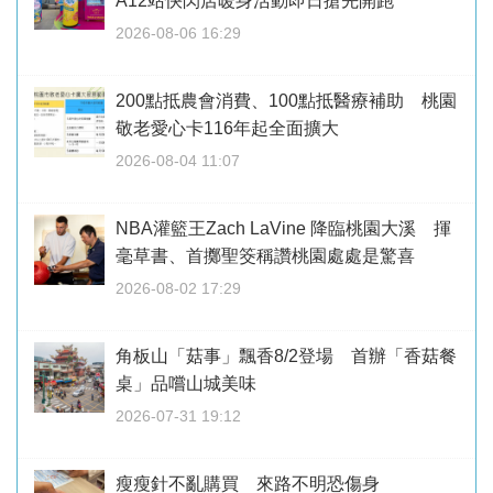
A12站快閃店暖身活動即日搶先開跑
2026-08-06 16:29
200點抵農會消費、100點抵醫療補助 桃園
敬老愛心卡116年起全面擴大
2026-08-04 11:07
NBA灌籃王Zach LaVine 降臨桃園大溪 揮
毫草書、首擲聖筊稱讚桃園處處是驚喜
2026-08-02 17:29
角板山「菇事」飄香8/2登場 首辦「香菇餐
桌」品嚐山城美味
2026-07-31 19:12
瘦瘦針不亂購買 來路不明恐傷身