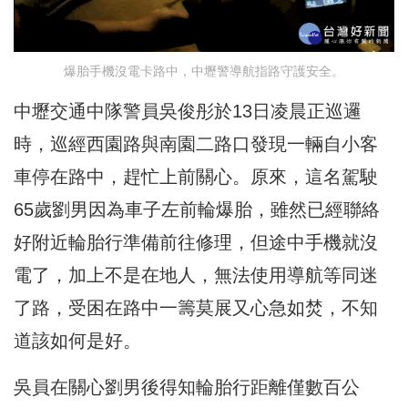
爆胎手機沒電卡路中，中壢警導航指路守護安全。
中壢交通中隊警員吳俊彤於13日凌晨正巡邏
時，巡經西園路與南園二路口發現一輛自小客
車停在路中，趕忙上前關心。原來，這名駕駛
65歲劉男因為車子左前輪爆胎，雖然已經聯絡
好附近輪胎行準備前往修理，但途中手機就沒
電了，加上不是在地人，無法使用導航等同迷
了路，受困在路中一籌莫展又心急如焚，不知
道該如何是好。
吳員在關心劉男後得知輪胎行距離僅數百公