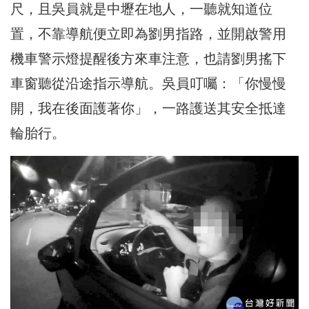
尺，且吳員就是中壢在地人，一聽就知道位
置，不靠導航便立即為劉男指路，並開啟警用
機車警示燈提醒後方來車注意，也請劉男搖下
車窗聽從沿途指示導航。吳員叮囑：「你慢慢
開，我在後面護著你」，一路護送其安全抵達
輪胎行。