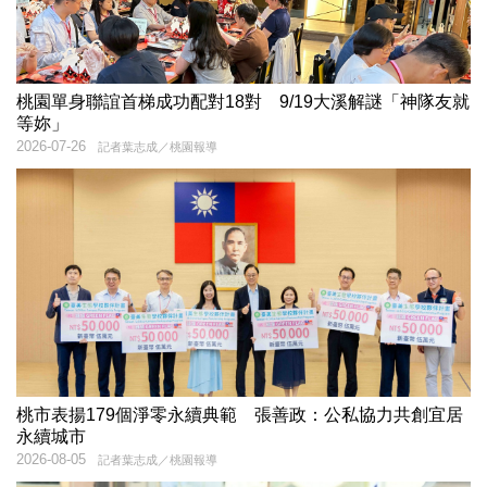
桃園單身聯誼首梯成功配對18對 9/19大溪解謎「神隊友就
等妳」
2026-07-26
記者葉志成／桃園報導
桃市表揚179個淨零永續典範 張善政：公私協力共創宜居
永續城市
2026-08-05
記者葉志成／桃園報導