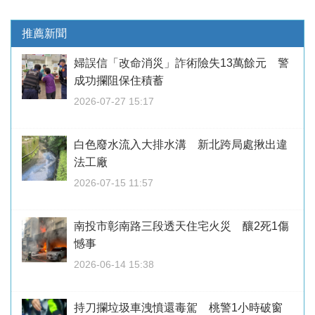
推薦新聞
婦誤信「改命消災」詐術險失13萬餘元 警
成功攔阻保住積蓄
2026-07-27 15:17
白色廢水流入大排水溝 新北跨局處揪出違
法工廠
2026-07-15 11:57
南投市彰南路三段透天住宅火災 釀2死1傷
憾事
2026-06-14 15:38
持刀攔垃圾車洩憤還毒駕 桃警1小時破窗