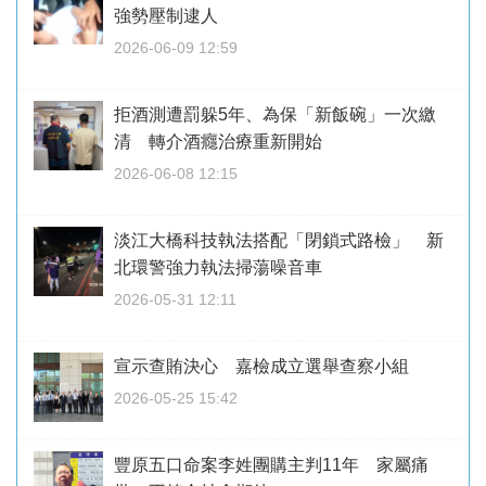
強勢壓制逮人
2026-06-09 12:59
拒酒測遭罰躲5年、為保「新飯碗」一次繳
清 轉介酒癮治療重新開始
2026-06-08 12:15
淡江大橋科技執法搭配「閉鎖式路檢」 新
北環警強力執法掃蕩噪音車
2026-05-31 12:11
宣示查賄決心 嘉檢成立選舉查察小組
2026-05-25 15:42
豐原五口命案李姓團購主判11年 家屬痛