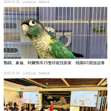
2026-07-30
記者葉志成／桃園報導
鸚鵡、象龜、柯爾鴨等15隻特寵找新家 桃園8/1開放認養
2026-07-30
記者葉志成／桃園報導