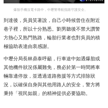
爆胎手機沒電卡路中，中壢警導航指路守護安全。
到達後，吳員笑著說，自己小時候曾住在附近
巷子裡，所以十分熟悉。劉男聽後不禁大讚警
方熱心又熟門熟路，輪胎行業者也對吳員的積
極協助表達由衷感謝。
中壢分局長林鼎泰呼籲，行車途中如遇爆胎或
其他機件狀況係屬難免，務必於第一時間將車
輛靠邊停放，並透過道路救援等方式排除狀
況，以確保自身與其他用路人的安全，警方將
秉持「視民如親」的精神提供必要協助。