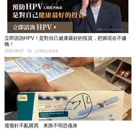
立即諮詢HPV！是對自己健康最好的投資，把握現在不嫌
晚！
2026-08-07
PR・台灣癌症基金會
瘦瘦針不亂購買 來路不明恐傷身