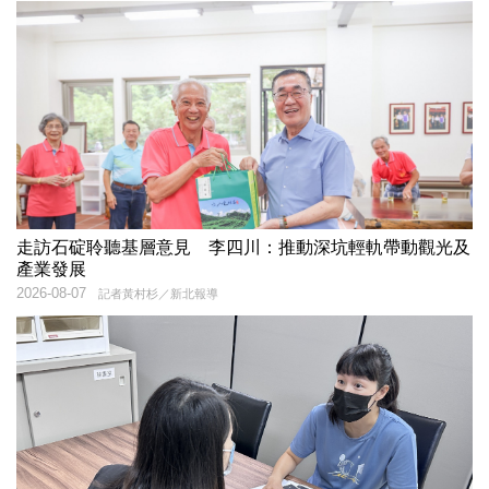
走訪石碇聆聽基層意見 李四川：推動深坑輕軌帶動觀光及
產業發展
2026-08-07
記者黃村杉／新北報導