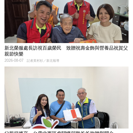
新北榮服處長訪視百歲榮民 致贈祝壽金飾與營養品祝賀父
親節快樂
2026-08-07
記者黃村杉／新北報導