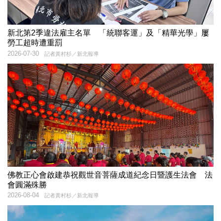
新北第2季違法雇主名單 「統聯客運」及「精華光學」屢
勞工超時遭重罰
2026-07-30
記者黃村杉／新北報導
佛教正心會啟建恭祝觀世音菩薩成道紀念日暨護生法會 法
會圓滿殊勝
2026-08-04
記者黃村杉／新北報導