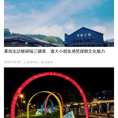
暑假走訪猴硐瑞三鑛業 邀大小朋友感受煤鄉文化魅力
2026-08-03
記者黃村杉／新北報導