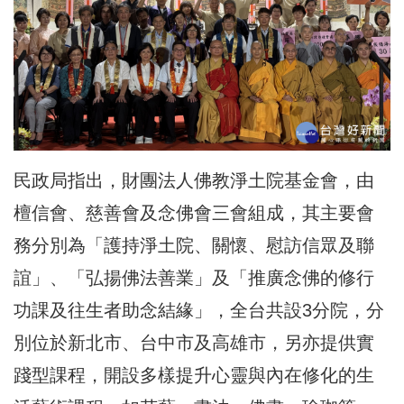
民政局指出，財團法人佛教淨土院基金會，由
檀信會、慈善會及念佛會三會組成，其主要會
務分別為「護持淨土院、關懷、慰訪信眾及聯
誼」、「弘揚佛法善業」及「推廣念佛的修行
功課及往生者助念結緣」，全台共設3分院，分
別位於新北市、台中市及高雄市，另亦提供實
踐型課程，開設多樣提升心靈與內在修化的生