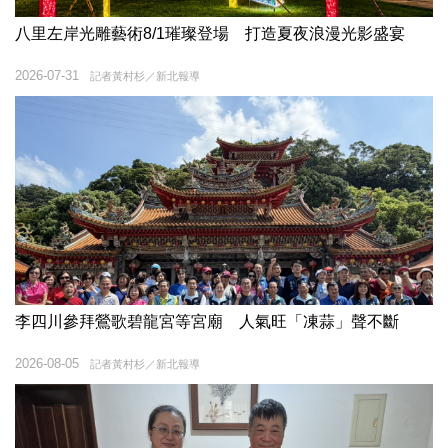
八里左岸光雕藝術8/1璀璨登場 打造夏夜浪漫光影盛宴
2026-07-31
記者黃村杉／新北報導
李四川參拜鶯歌碧龍宮等宮廟 人氣旺「凍蒜」聲不斷
2026-08-05
記者黃村杉／新北報導