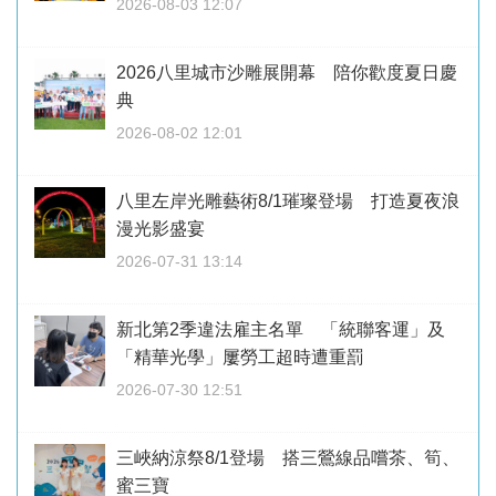
2026-08-03 12:07
2026八里城市沙雕展開幕 陪你歡度夏日慶
典
2026-08-02 12:01
八里左岸光雕藝術8/1璀璨登場 打造夏夜浪
漫光影盛宴
2026-07-31 13:14
新北第2季違法雇主名單 「統聯客運」及
「精華光學」屢勞工超時遭重罰
2026-07-30 12:51
三峽納涼祭8/1登場 搭三鶯線品嚐茶、筍、
蜜三寶