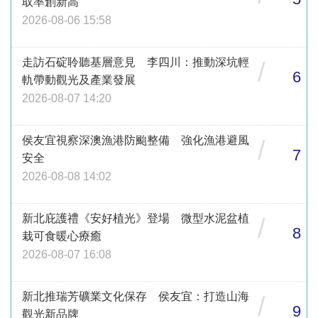
取率創新高
2026-08-06 15:58
走訪石碇聆聽基層意見 李四川：推動深坑輕
/
6
軌帶動觀光及產業發展
2026-08-07 14:20
侯友宜視察深澳漁港防颱整備 強化漁港避風
/
7
安全
2026-08-08 14:02
新北庇護禮《安好植光》登場 微型水泥盆植
/
8
栽可食暖心療癒
2026-08-07 16:08
新北推瑞芳礦業文化保存 侯友宜：打造山海
/
9
觀光新品牌