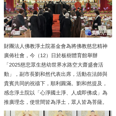
財團法人佛教淨土院基金會為將佛教慈悲精神
廣佈社會，今（12）日於板樹體育館舉辦
「2025慈悲眾生慈幼世界水路空大齋盛會活
動」，副市長劉和然代表出席，活動在法師與
貴賓共同的祝禱下，順利圓滿。劉和然提及，
感念淨土院以「心淨國土淨、人成即佛成」為
推廣理念，使世間皆為淨土，眾人皆為菩薩。