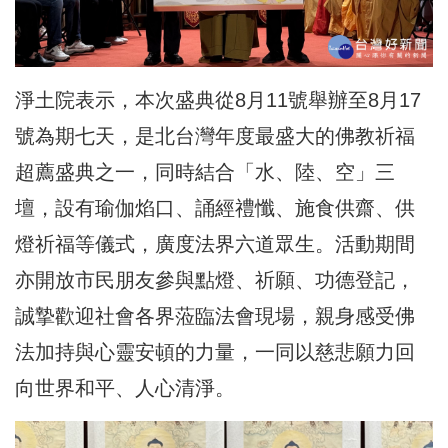
淨土院表示，本次盛典從8月11號舉辦至8月17
號為期七天，是北台灣年度最盛大的佛教祈福
超薦盛典之一，同時結合「水、陸、空」三
壇，設有瑜伽焰口、誦經禮懺、施食供齋、供
燈祈福等儀式，廣度法界六道眾生。活動期間
亦開放市民朋友參與點燈、祈願、功德登記，
誠摯歡迎社會各界蒞臨法會現場，親身感受佛
法加持與心靈安頓的力量，一同以慈悲願力回
向世界和平、人心清淨。