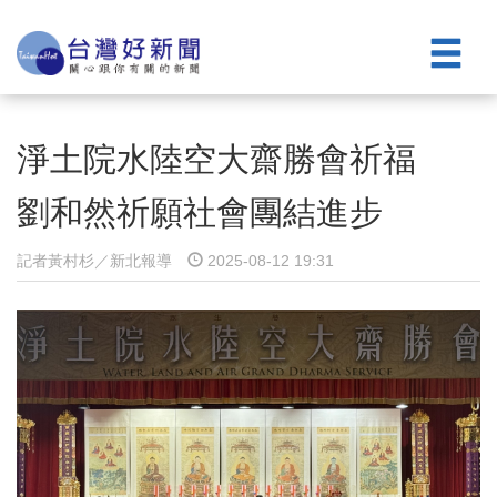
淨土院水陸空大齋勝會祈福
劉和然祈願社會團結進步
記者黃村杉／新北報導
2025-08-12 19:31