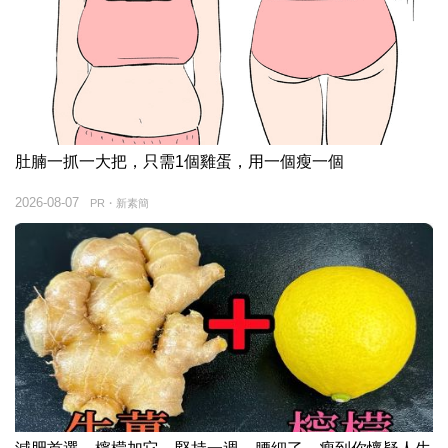
肚腩一抓一大把，只需1個雞蛋，用一個瘦一個
2026-08-07
PR・新素簡