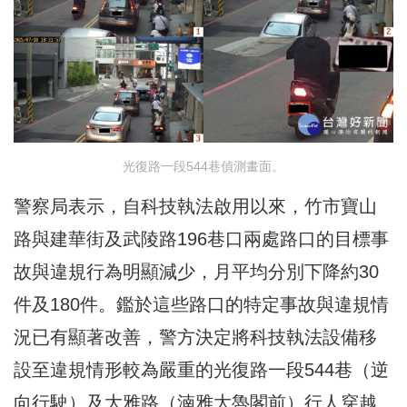
光復路一段544巷偵測畫面。
警察局表示，自科技執法啟用以來，竹市寶山
路與建華街及武陵路196巷口兩處路口的目標事
故與違規行為明顯減少，月平均分別下降約30
件及180件。鑑於這些路口的特定事故與違規情
況已有顯著改善，警方決定將科技執法設備移
設至違規情形較為嚴重的光復路一段544巷（逆
向行駛）及大雅路（湳雅大魯閣前）行人穿越