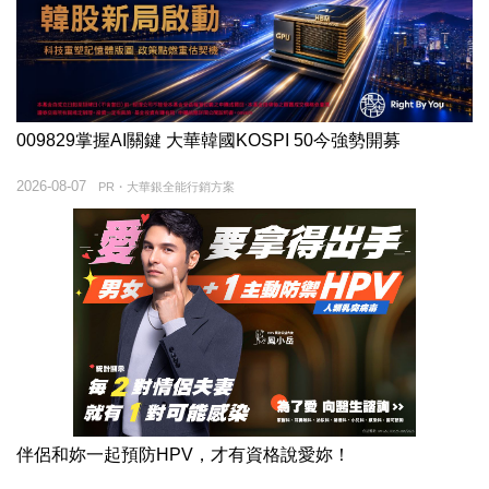
009829掌握AI關鍵 大華韓國KOSPI 50今強勢開募
2026-08-07
PR・大華銀全能行銷方案
伴侶和妳一起預防HPV，才有資格說愛妳！