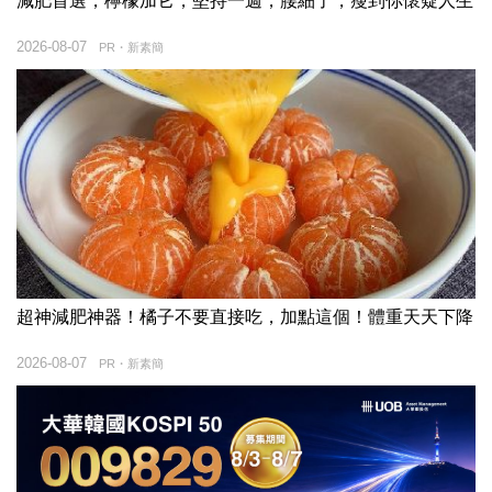
減肥首選，檸檬加它，堅持一週，腰細了，瘦到你懷疑人生
2026-08-07
PR・新素簡
超神減肥神器！橘子不要直接吃，加點這個！體重天天下降
2026-08-07
PR・新素簡