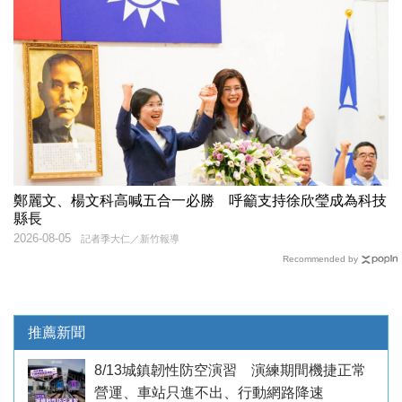
鄭麗文、楊文科高喊五合一必勝 呼籲支持徐欣瑩成為科技
縣長
2026-08-05
記者季大仁／新竹報導
Recommended by
推薦新聞
8/13城鎮韌性防空演習 演練期間機捷正常
營運、車站只進不出、行動網路降速