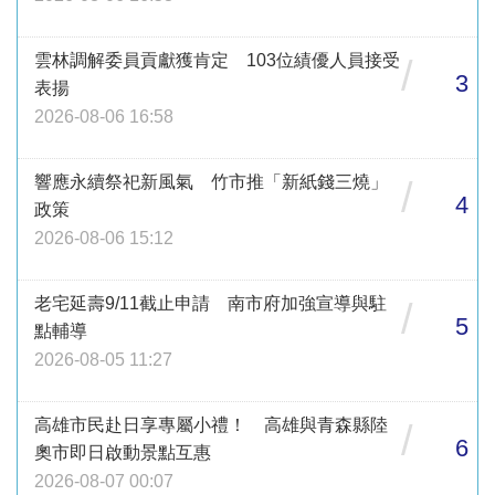
雲林調解委員貢獻獲肯定 103位績優人員接受
/
3
表揚
2026-08-06 16:58
響應永續祭祀新風氣 竹市推「新紙錢三燒」
/
4
政策
2026-08-06 15:12
老宅延壽9/11截止申請 南市府加強宣導與駐
/
5
點輔導
2026-08-05 11:27
高雄市民赴日享專屬小禮！ 高雄與青森縣陸
/
6
奧市即日啟動景點互惠
2026-08-07 00:07