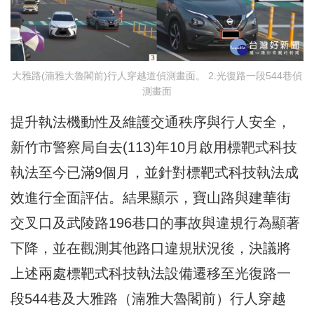
大雅路(湳雅大魯閣前)行人穿越道偵測畫面。 2.光復路一段544巷偵
測畫面
提升執法機動性及維護交通秩序與行人安全，
新竹市警察局自去(113)年10月啟用標靶式科技
執法至今已滿9個月，並針對標靶式科技執法成
效進行全面評估。結果顯示，寶山路與建華街
交叉口及武陵路196巷口的事故與違規行為顯著
下降，並在觀測其他路口違規狀況後，決議將
上述兩處標靶式科技執法設備遷移至光復路一
段544巷及大雅路（湳雅大魯閣前）行人穿越