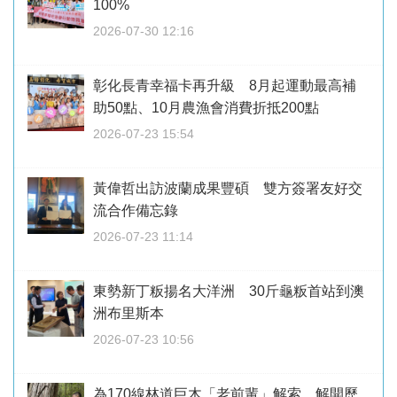
100%
2026-07-30 12:16
彰化長青幸福卡再升級 8月起運動最高補
助50點、10月農漁會消費折抵200點
2026-07-23 15:54
黃偉哲出訪波蘭成果豐碩 雙方簽署友好交
流合作備忘錄
2026-07-23 11:14
東勢新丁粄揚名大洋洲 30斤龜粄首站到澳
洲布里斯本
2026-07-23 10:56
為170線林道巨木「老前輩」解索 解開歷