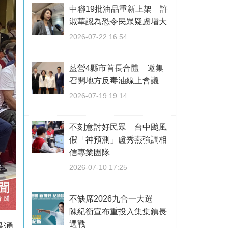
中聯19批油品重新上架 許
淑華認為恐令民眾疑慮增大
2026-07-22 16:54
藍營4縣市首長合體 邀集
召開地方反毒油線上會議
2026-07-19 19:14
不刻意討好民眾 台中颱風
假「神預測」盧秀燕強調相
信專業團隊
2026-07-10 17:25
不缺席2026九合一大選
陳紀衡宣布重投入集集鎮長
選戰
場湧