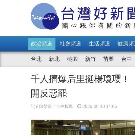
政治頻道
社會頻道
生活頻道
健康頻
台北
新北
桃園
新竹
苗栗
台中
千人擠爆后里挺楊瓊瓔！
開反惡罷
記者陳榮昌／台中報導
2025-08-10 14:05