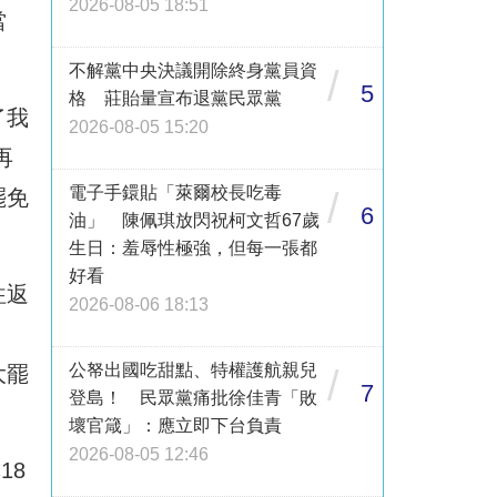
2026-08-05 18:51
當
不解黨中央決議開除終身黨員資
/
5
格 莊貽量宣布退黨民眾黨
了我
2026-08-05 15:20
再
電子手鐶貼「萊爾校長吃毒
/
罷免
6
油」 陳佩琪放閃祝柯文哲67歲
生日：羞辱性極強，但每一張都
好看
往返
2026-08-06 18:13
公帑出國吃甜點、特權護航親兒
大罷
/
7
登島！ 民眾黨痛批徐佳青「敗
壞官箴」：應立即下台負責
2026-08-05 12:46
18