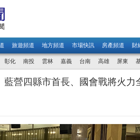
道
旅遊頻道
地方頻道
市場快訊
房產頻道
財
彰化
南投
雲林
嘉義
台南
高雄
屏東
 藍營四縣市首長、國會戰將火力