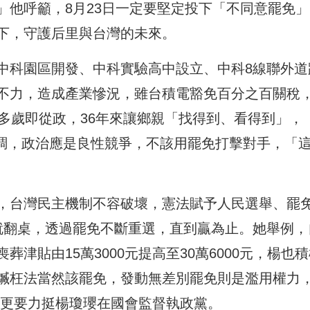
」他呼籲，8月23日一定要堅定投下「不同意罷免」
下，守護后里與台灣的未來。
中科園區開發、中科實驗高中設立、中科8線聯外道
不力，造成產業慘況，雖台積電豁免百分之百關稅
多歲即從政，36年來讓鄉親「找得到、看得到」，
，強調，政治應是良性競爭，不該用罷免打擊對手，「
，台灣民主機制不容破壞，憲法賦予人民選舉、罷
就翻桌，透過罷免不斷重選，直到贏為止。她舉例，
津貼由15萬3000元提高至30萬6000元，楊也
贓枉法當然該罷免，發動無差別罷免則是濫用權力
23更要力挺楊瓊瓔在國會監督執政黨。