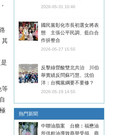
，
2026-05-31 10:46
國民黨彰化市長初選女將表
路
態 主張公平民調、藍白合
，其
作拚整合
2026-05-27 15:55
這是
反擊綠營酸雙北共治 川伯
舉實績反問蘇巧慧、沈伯
洋：台獨黨綱要不要修？
免等
2026-05-19 14:55
自
積極
熱門新聞
，
中聯油脂案 台糖︰福懋油
所供粗油導致商譽受損、商