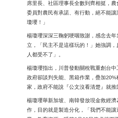
席里長、社區理事長全數到齊相挺，農
委員對農民有承諾、有行動，絕不能讓
瓊瓔！」
楊瓊瓔深深三鞠躬哽咽致謝，感念去年
立，「民主不是這樣玩的！」她強調，
人都受不了」。
楊瓊瓔指出，川普發動關稅戰重創台中
政府卻談判失能、黑箱作業，疊加20
家，政府不能說『公文沒看清楚』就推
楊瓊瓔舉新加坡、南韓發放現金救經濟
作，目的就是製造分化，「我們不能讓