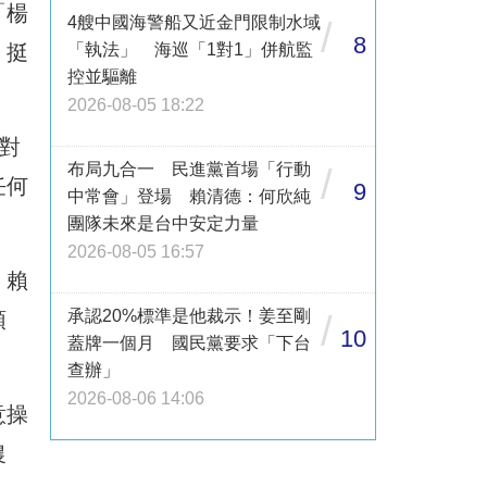
「楊
4艘中國海警船又近金門限制水域
/
8
「執法」 海巡「1對1」併航監
、挺
控並驅離
2026-08-05 18:22
對
布局九合一 民進黨首場「行動
/
任何
9
中常會」登場 賴清德：何欣純
團隊未來是台中安定力量
2026-08-05 16:57
，賴
承認20%標準是他裁示！姜至剛
頭
/
10
蓋牌一個月 國民黨要求「下台
查辦」
2026-08-06 14:06
意操
農