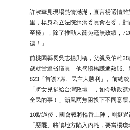
許淑華見現場熱情滿滿，直言楊選情雖
里，楊身為立法院經濟委員會召委，對
至極」，除了推動大罷免毫無政績，72
德！」
前桃園縣長吳志揚則稱，父親吳伯雄28
歲就當選省議員。他盛讚楊謙遜熱誠、
823「首護7席、民主大勝利」。前總
「將女兒捐給台灣政壇」，如今執政黨意
全民的事！」籲風雨無阻投下不同意票
10點過後，國會戰將輪番上陣，剛挺
「惡罷」將讓地方陷入內耗，要當楊瓊