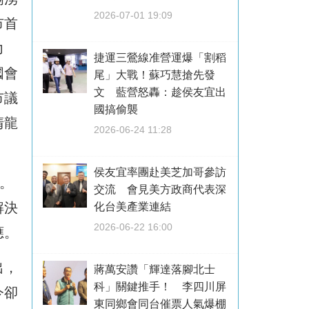
2026-07-01 19:09
市首
力
捷運三鶯線准營運爆「割稻
國會
尾」大戰！蘇巧慧搶先發
文 藍營怒轟：趁侯友宜出
市議
國搞偷襲
清龍
2026-06-24 11:28
侯友宜率團赴美芝加哥參訪
。
交流 會見美方政商代表深
解決
化台美產業連結
2026-06-22 16:00
應。
出，
蔣萬安讚「輝達落腳北士
科」關鍵推手！ 李四川屏
今卻
東同鄉會同台催票人氣爆棚