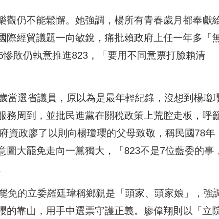
樂觀仍不能鬆懈。她強調，楊所有青春歲月都奉獻
國際經貿議題一向敏銳，痛批賴政府上任一年多「
6慘敗仍執意推進823，「要用不同意票打臉賴清
歲當選省議員，原以為是最年輕紀錄，沒想到楊瓊瓔
服務周到，並批民進黨在關稅政策上荒腔走板，呼
統府資政廖了以則向楊瓊瓔的父母致敬，稱民國78年
圖大罷免走向一黨獨大，「823不是7位藍委的事
。
過罷免的立委羅廷瑋稱鄉親是「頭家、頭家娘」，強
瓔的靠山，用手中選票守護正義。廖偉翔則以「立