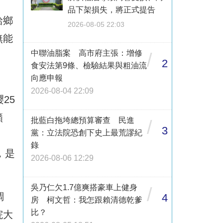
品下架損失，將正式提告
給鄉
2026-08-05 22:03
無能
中聯油脂案 高市府主張：增修
/
2
食安法第9條、檢驗結果與粗油流
向應申報
2026-08-04 22:09
25
籲
批藍白拖垮總預算審查 民進
/
3
黨：立法院恐創下史上最荒謬紀
錄
，是
2026-08-06 12:29
吳乃仁欠1.7億爽搭豪車上健身
/
調
4
房 柯文哲：我怎跟賴清德乾爹
比？
院大