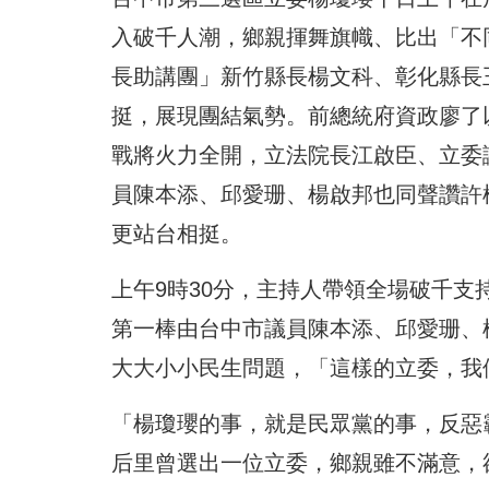
入破千人潮，鄉親揮舞旗幟、比出「不
長助講團」新竹縣長楊文科、彰化縣長
挺，展現團結氣勢。前總統府資政廖了
戰將火力全開，立法院長江啟臣、立委
員陳本添、邱愛珊、楊啟邦也同聲讚許
更站台相挺。
上午9時30分，主持人帶領全場破千
第一棒由台中市議員陳本添、邱愛珊、
大大小小民生問題，「這樣的立委，我
「楊瓊瓔的事，就是民眾黨的事，反惡
后里曾選出一位立委，鄉親雖不滿意，