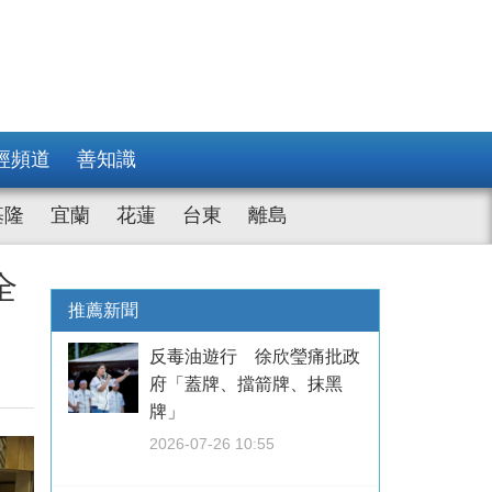
經頻道
善知識
基隆
宜蘭
花蓮
台東
離島
全
推薦新聞
反毒油遊行 徐欣瑩痛批政
府「蓋牌、擋箭牌、抹黑
牌」
2026-07-26 10:55