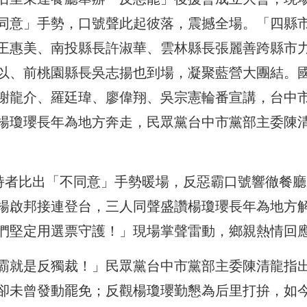
同意」手勢，口號聲此起彼落，震撼全場。「四縣
王惠美、南投縣長許淑華、雲林縣長張麗善跨縣市
以、前桃園縣長吳志揚也到場，凝聚藍營大團結。
謝龍介、羅廷瑋、廖偉翔、吳宗憲輪番宣講，台中
楊瓊瓔長年為地方奔走，民眾黨台中市黨部主委陳
支持者比出「不同意」手勢暖場，反惡霸口號響徹餐廳
楊啟邦接連登台，三人同聲盛讚楊瓊瓔長年為地方
們堅定用選票守護！」現場掌聲雷動，鄉親熱情回
霸就是反獨裁！」民眾黨台中市黨部主委陳清龍指
卻未曾發動罷免；反觀楊瓊瓔勤懇為后里打拚，如