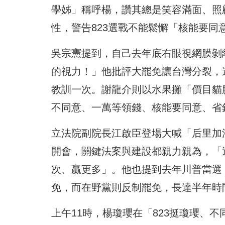
學姊」稱呼楊，讚其總是笑容滿面、照
性，警告823選戰不能鬆懈「核能要同
吳宗憲提到，自己去年底右眼視網膜剝
的視力！」他批評大罷免讓台灣分裂，連
教訓一次。謝龍介則以水果攤「價目貓
不同意、一萬等領錢、核能要同意、省
立法院副院長江啟臣登場大喊「后里加
開會，關鍵法案與建設都親力親為，「
次、贏更多」。他也提到去年川普當選
免，而在野黨則反制罷免，長達半年時
上午11時，楊瓊瓔在「823挺瓊瓔、