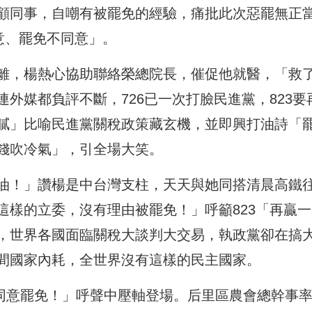
顧同事，自嘲有被罷免的經驗，痛批此次惡罷無正
意、罷免不同意」。
離，楊熱心協助聯絡榮總院長，催促他就醫，「救
外媒都負評不斷，726已一次打臉民進黨，823要
膩」比喻民進黨關稅政策藏玄機，並即興打油詩「
錢吹冷氣」，引全場大笑。
油！」讚楊是中台灣支柱，天天與她同搭清晨高鐵
這樣的立委，沒有理由被罷免！」呼籲823「再贏一
，世界各國面臨關稅大談判大交易，執政黨卻在搞
間國家內耗，全世界沒有這樣的民主國家。
不同意罷免！」呼聲中壓軸登場。后里區農會總幹事率