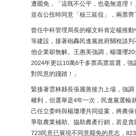
遭罷免，「這既不公平，也毫無道理！
並在公投時同意「核三延役」，兩票齊
曾任中科管理局長的楊文科肯定楊推動
等建設，接著砲轟民進黨政府關稅談判
他企業卻無解。王惠美強調，楊瓊瓔20
2024年更以10萬6千多票高票當選
對民意的踐踏！」
緊接著雲林縣長張麗善接力上場，強調
權利，但選舉是4年一次，民進黨選輸
己任立委時與楊瓊瓔共同提案，將農保喪葬
爭取農業補助、協助農產行銷，若是貪
723民意已展現不同意罷免的意志，8