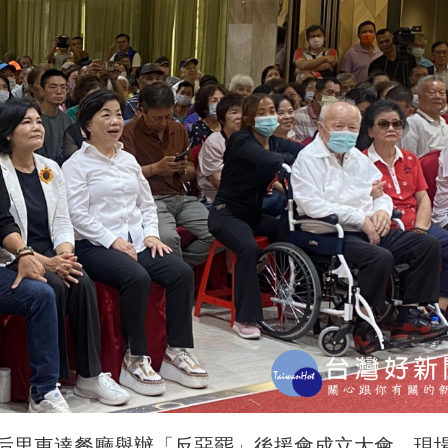
后里東達餐廳舉辦「反惡罷」後援會成立大會，現