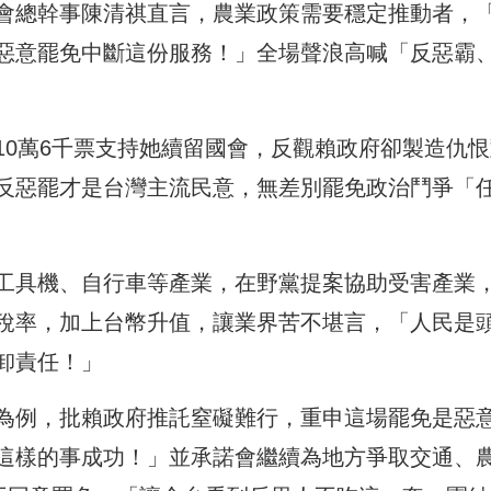
會總幹事陳清祺直言，農業政策需要穩定推動者，
惡意罷免中斷這份服務！」全場聲浪高喊「反惡霸
10萬6千票支持她續留國會，反觀賴政府卻製造仇恨
反惡罷才是台灣主流民意，無差別罷免政治鬥爭「
工具機、自行車等產業，在野黨提案協助受害產業
%稅率，加上台幣升值，讓業界苦不堪言，「人民是
卸責任！」
為例，批賴政府推託窒礙難行，重申這場罷免是惡
這樣的事成功！」並承諾會繼續為地方爭取交通、