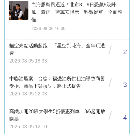
白海豚颱風逼近！北市8、9日恐飆9級陣
風、豪雨 蔣萬安指示「料敵從寬」全面整
備
2026-08-06 16:00
貓空亮點活動起跑 「星空到花海」全年玩透
/
2
透
2026-08-05 18:33
中聯油脂案 台糖︰福懋油所供粗油導致商譽
/
3
受損、商品下架損失，將正式提告
2026-08-05 22:03
高鐵加開28班大學生5折優惠列車 8/6起開放
/
4
購票
2026-08-05 12:10