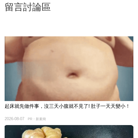
留言討論區
起床就先做件事，沒三天小腹就不見了! 肚子一天天變小！
2026-08-07
PR・新素簡