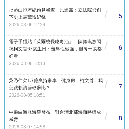
批藍白拖垮總預算審查 民進黨：立法院恐創
/
5
下史上最荒謬紀錄
2026-08-06 12:29
電子手鐶貼「萊爾校長吃毒油」 陳佩琪放閃
/
6
祝柯文哲67歲生日：羞辱性極強，但每一張都
好看
2026-08-06 18:13
吳乃仁欠1.7億爽搭豪車上健身房 柯文哲：我
/
7
怎跟賴清德乾爹比？
2026-08-05 18:51
中颱白海豚海警發布 對台灣北部海面將構成
/
8
威脅
2026-08-07 14:58