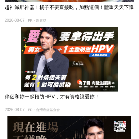
超神減肥神器！橘子不要直接吃，加點這個！體重天天下降
2026-08-07
PR・新素簡
伴侶和妳一起預防HPV，才有資格說愛妳！
2026-08-07
PR・台灣癌症基金會