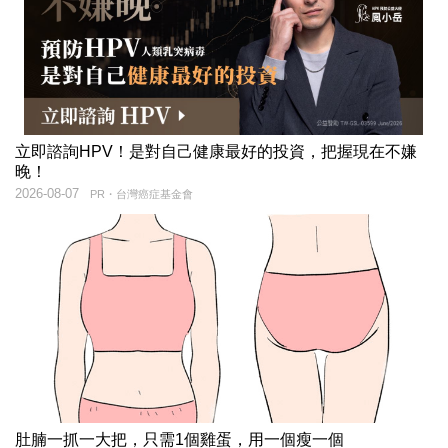
立即諮詢HPV！是對自己健康最好的投資，把握現在不嫌
晚！
2026-08-07
PR・台灣癌症基金會
肚腩一抓一大把，只需1個雞蛋，用一個瘦一個