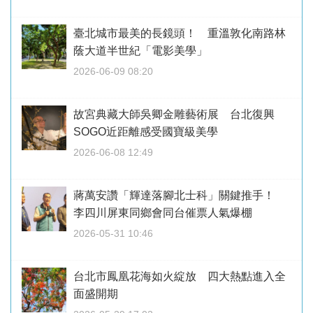
臺北城市最美的長鏡頭！ 重溫敦化南路林
蔭大道半世紀「電影美學」
2026-06-09 08:20
故宮典藏大師吳卿金雕藝術展 台北復興
SOGO近距離感受國寶級美學
2026-06-08 12:49
蔣萬安讚「輝達落腳北士科」關鍵推手！
李四川屏東同鄉會同台催票人氣爆棚
2026-05-31 10:46
台北市鳳凰花海如火綻放 四大熱點進入全
面盛開期