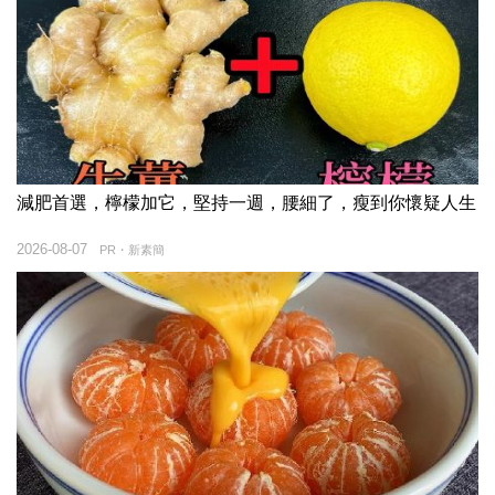
減肥首選，檸檬加它，堅持一週，腰細了，瘦到你懷疑人生
2026-08-07
PR・新素簡