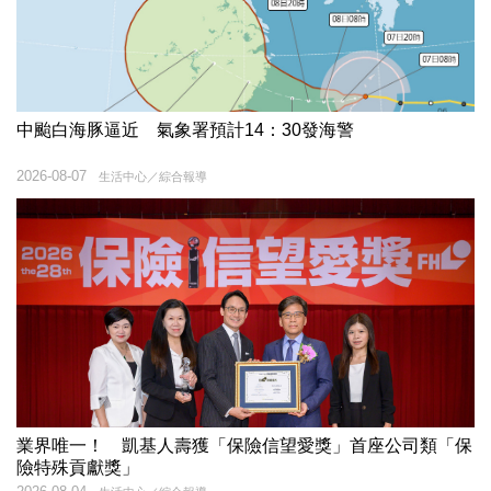
中颱白海豚逼近 氣象署預計14：30發海警
2026-08-07
生活中心／綜合報導
業界唯一！ 凱基人壽獲「保險信望愛獎」首座公司類「保
險特殊貢獻獎」