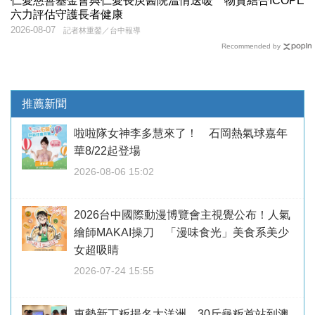
仁愛慈善基金會與仁愛長庚醫院溫情送暖 物資結合ICOPE
六力評估守護長者健康
2026-08-07
記者林重鎣／台中報導
Recommended by
推薦新聞
啦啦隊女神李多慧來了！ 石岡熱氣球嘉年
華8/22起登場
2026-08-06 15:02
2026台中國際動漫博覽會主視覺公布！人氣
繪師MAKAI操刀 「漫味食光」美食系美少
女超吸睛
2026-07-24 15:55
東勢新丁粄揚名大洋洲 30斤龜粄首站到澳