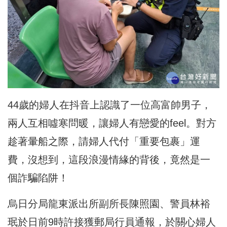
44歲的婦人在抖音上認識了一位高富帥男子，
兩人互相噓寒問暖，
讓婦人有戀愛的feel。對方
趁著暈船之際，請婦人代付「
重要包裹」運
費，沒想到，這段浪漫情緣的背後，
竟然是一
個詐騙陷阱！
烏日分局龍東派出所副所長陳照園、
警員林裕
珉於日前9時許接獲郵局行員通報，
於關心婦人