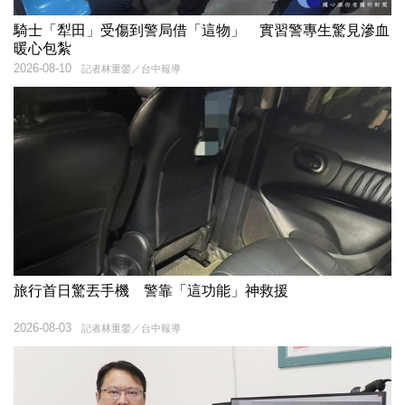
騎士「犁田」受傷到警局借「這物」 實習警專生驚見滲血
暖心包紮
2026-08-10
記者林重鎣／台中報導
旅行首日驚丟手機 警靠「這功能」神救援
2026-08-03
記者林重鎣／台中報導