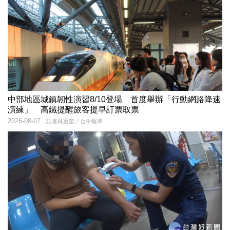
中部地區城鎮韌性演習8/10登場 首度舉辦「行動網路降速
演練」 高鐵提醒旅客提早訂票取票
2026-08-07
記者林重鎣／台中報導