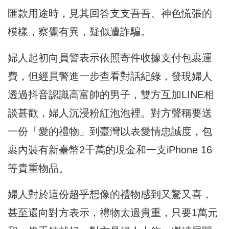
匯款用途時，見其回答支支吾吾、神色慌張的
模樣，
察覺有異，疑似遭詐騙。
婦人起初向員警表示依照寄件收據支付包裹運
費，
但經員警進一步查看對話紀錄，
發現婦人
透過抖音認識高富帥的男子，雙方互加LINE相
談甚歡，
婦人沉浸粉紅泡泡裡。對方聲稱要送
一份「愛的禮物」
到臺灣以表愛情忠誠度，
包
裹內裝有新臺幣2千萬的現金和一支iPhone 16
等貴重物品。
婦人對於這份超乎想像的禮物感到又驚又喜，
甚至還向對方表示，禮物太過貴重，只要1萬元