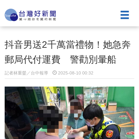
抖音男送2千萬當禮物！她急奔
郵局代付運費 警勸別暈船
記者林重鎣／台中報導
2025-08-10 00:32