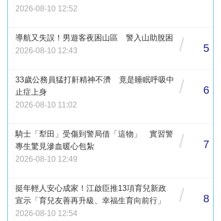
2026-08-10 12:52
導航又失誤！男遊客夜困山區 警入山助脫困
/
5
2026-08-10 12:43
33歲公務員猛打鼾精神不濟 竟是睡眠呼吸中
/
6
止症上身
2026-08-10 11:02
騎士「犁田」受傷到警局借「這物」 實習警
/
7
專生驚見滲血暖心包紮
2026-08-10 12:49
挺年輕人安心成家！江啟臣推13項育兒新政
/
8
宣示「育兒友善再升級、幸福生育向前行」
2026-08-10 12:54