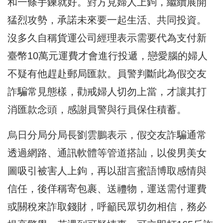
和一條手鍊就好。
對方見婦人上鉤，繼續展開
猛烈攻勢，承諾未來要一起生活、
共同投資。
沒多久自稱貨運公司經理表示需要代為支付新
臺幣10萬元運費才會
進行投遞，戀愛腦的婦人
不疑有他趕赴郵局匯款。
員警判斷此為假交友
詐騙常見態樣，勸戒婦人切勿上當，
才讓其打
消匯款念頭，感謝員警與行員保住積蓄。
烏日分局分局長劉雲鵬表示，假交友詐騙通常
透過網路、
通訊軟體等管道搭訕，以俊男美女
圖吸引被害人上鉤，
再以甜言蜜語博取感情與
信任，後佯稱寄包裹、送禮物，
運送需付運費
或關稅來詐取錢財，呼籲民眾切勿相信，
務必