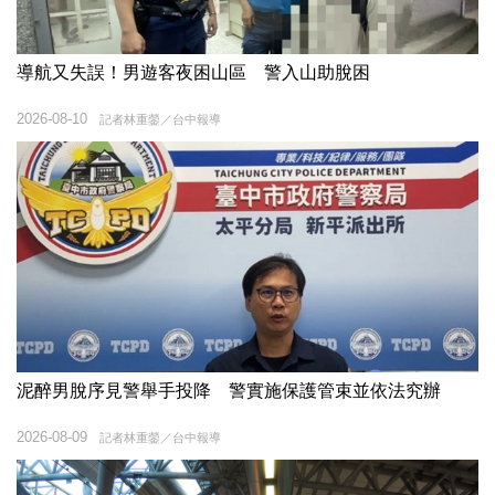
導航又失誤！男遊客夜困山區 警入山助脫困
2026-08-10
記者林重鎣／台中報導
泥醉男脫序見警舉手投降 警實施保護管束並依法究辦
2026-08-09
記者林重鎣／台中報導