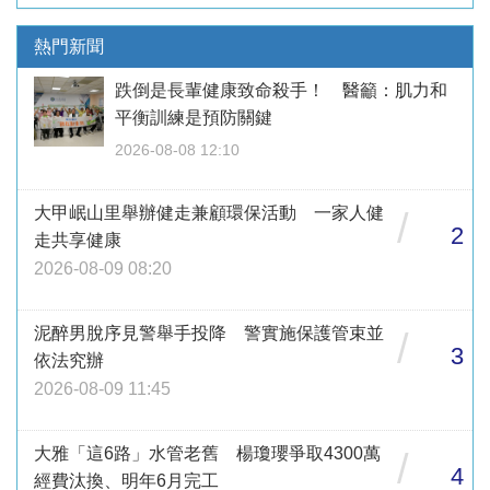
熱門新聞
跌倒是長輩健康致命殺手！ 醫籲：肌力和
平衡訓練是預防關鍵
2026-08-08 12:10
大甲岷山里舉辦健走兼顧環保活動 一家人健
/
2
走共享健康
2026-08-09 08:20
泥醉男脫序見警舉手投降 警實施保護管束並
/
3
依法究辦
2026-08-09 11:45
大雅「這6路」水管老舊 楊瓊瓔爭取4300萬
/
4
經費汰換、明年6月完工