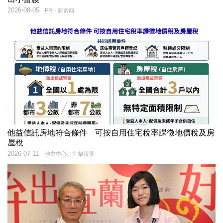
2026-08-05
PR・新素簡
他益信託房地符合條件 可按自用住宅稅率課徵地價稅及房
屋稅
2026-07-11
地方中心／宜蘭報導