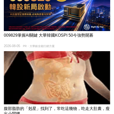
009829掌握AI關鍵 大華韓國KOSPI 50今強勢開募
2026-08-05
PR・大華銀全能行銷方案
腹部脂肪的「剋星」找到了，常吃這幾物，吃走大肚囊，瘦
出小蠻腰