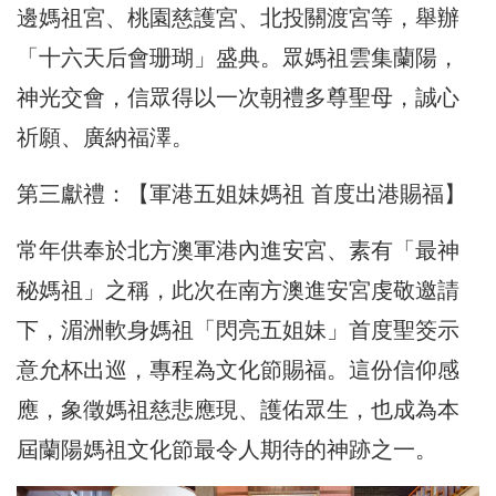
邊媽祖宮、桃園慈護宮、北投關渡宮等，舉辦
「十六天后會珊瑚」盛典。眾媽祖雲集蘭陽，
神光交會，信眾得以一次朝禮多尊聖母，誠心
祈願、廣納福澤。
第三獻禮：【軍港五姐妹媽祖 首度出港賜福】
常年供奉於北方澳軍港內進安宮、素有「最神
秘媽祖」之稱，此次在南方澳進安宮虔敬邀請
下，湄洲軟身媽祖「閃亮五姐妹」首度聖筊示
意允杯出巡，專程為文化節賜福。這份信仰感
應，象徵媽祖慈悲應現、護佑眾生，也成為本
屆蘭陽媽祖文化節最令人期待的神跡之一。