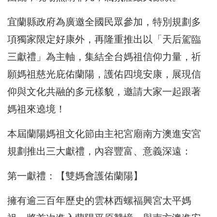
宜蘭縣政府為廣邀全國民眾參加，特別規劃多
項獨家限定好康外，再隆重推出以「天后駕臨
三獻禮」為主軸，集結全台媽祖信仰力量，祈
願媽祖慈光庇佑蘭陽，護佑四境安康，展現信
仰與文化共融的多元樣貌，邀請大家一起跟著
媽祖來遶境！
本屆蘭陽媽祖文化節由主祀宮廟南方澳進安宮
規劃推出三大獻禮，內容豐富、意義深遠：
第一獻禮：【雙媽會護佑蘭陽】
擁有逾三百年歷史的雲林西螺福興宮太平媽