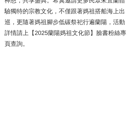
神恩，共享盛典。希冀邀請更多民眾來宜蘭體
驗獨特的宗教文化，不僅跟著媽祖搭船海上出
巡，更隨著媽祖腳步低碳祭祀行遍蘭陽，活動
詳情請上【2025蘭陽媽祖文化節】臉書粉絲專
頁查詢。