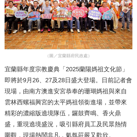
（圖／宜蘭縣府民政處）
宜蘭縣年度宗教慶典「2025蘭陽媽祖文化節」
即將於9月26、27及28日盛大登場。日前記者會
現場，由南方澳進安宮恭奉的珊瑚媽祖與來自
雲林西螺福興宮的太平媽祖領銜進場，並帶來
精彩的濃縮版遶境隊伍，鑼鼓齊鳴、香火鼎
盛，重現遶境盛況，吸引縣府員工及民眾熱情
圍觀，現場熱鬧非凡，氣氛莊嚴又歡欣。