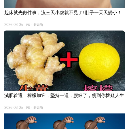
起床就先做件事，沒三天小腹就不見了! 肚子一天天變小！
2026-08-05
PR・新素簡
減肥首選，檸檬加它，堅持一週，腰細了，瘦到你懷疑人生
2026-08-05
PR・新素簡