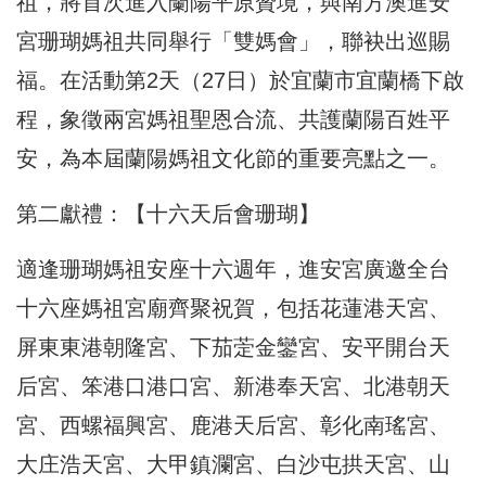
祖，將首次進入蘭陽平原贊境，與南方澳進安
宮珊瑚媽祖共同舉行「雙媽會」，聯袂出巡賜
福。在活動第2天（27日）於宜蘭市宜蘭橋下啟
程，象徵兩宮媽祖聖恩合流、共護蘭陽百姓平
安，為本屆蘭陽媽祖文化節的重要亮點之一。
第二獻禮：【十六天后會珊瑚】
適逢珊瑚媽祖安座十六週年，進安宮廣邀全台
十六座媽祖宮廟齊聚祝賀，包括花蓮港天宮、
屏東東港朝隆宮、下茄萣金鑾宮、安平開台天
后宮、笨港口港口宮、新港奉天宮、北港朝天
宮、西螺福興宮、鹿港天后宮、彰化南瑤宮、
大庄浩天宮、大甲鎮瀾宮、白沙屯拱天宮、山