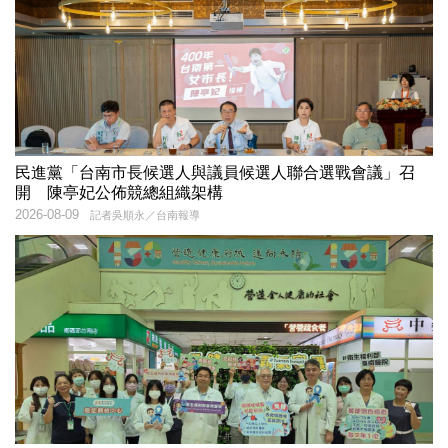
民進黨「台南市長候選人與議員候選人聯合選戰會議」召
開 陳亭妃公佈競總組織架構
2026-08-09
記者吳順永／台南報導