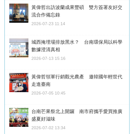
黃偉哲出訪波蘭成果豐碩 雙方簽署友好交
流合作備忘錄
2026-07-23 11:14
城西掩埋場排放黑水？ 台南環保局以科學
數據澄清真相
2026-07-13 15:16
黃偉哲領軍行銷觀光農產 邀韓國年輕世代
走進臺南
2026-07-05 10:45
台南芒果祭北上開鑼 南市府攜手愛買推廣
盛夏好滋味
2026-07-02 13:34