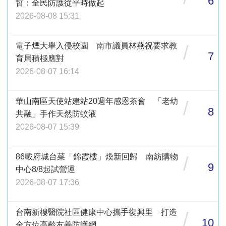
6
哲：全民防護從平時做起
2026-08-08 15:31
電子煙大舉入侵校園 南市議員林燕祝要求教
/
7
育局積極應對
2026-08-07 16:14
華山南區天使站建站20週年感恩茶會 「老幼
/
8
共融」手作天然防蚊液
2026-08-07 15:39
86載府城台菜「錦霞樓」煥新回歸 南紡購物
/
9
中心8/8起試營運
2026-08-07 17:36
台南新樓醫院社區健康中心攜手復興里 打造
/
10
全方位高齡友善防護網