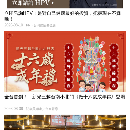
立即諮詢HPV！是對自己健康最好的投資，把握現在不嫌
晚！
2026-08-10
PR・台灣癌症基金會
全台首創！ 新光三越台南小北門《做十六歲成年禮》登場
2026-08-06
記者吳順永／台南報導