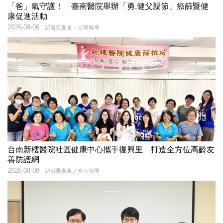
「爸」氣守護！ 臺南醫院舉辦「勇.健父親節」癌篩暨健
康促進活動
2026-08-06
記者吳順永／台南報導
台南新樓醫院社區健康中心攜手復興里 打造全方位高齡友
善防護網
2026-08-08
記者吳順永／台南報導