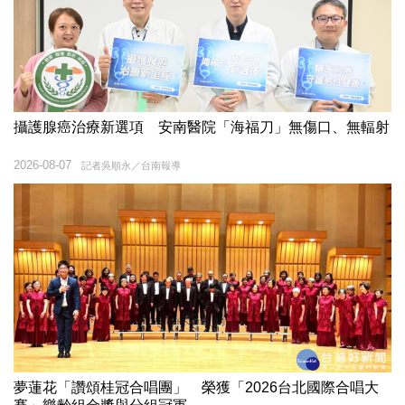
攝護腺癌治療新選項 安南醫院「海福刀」無傷口、無輻射
2026-08-07
記者吳順永／台南報導
夢蓮花「讚頌桂冠合唱團」 榮獲「2026台北國際合唱大