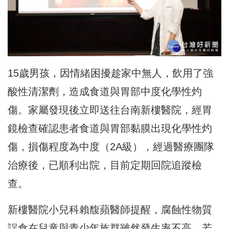
15歲男孩，因情緒困擾趁家中無人，飲用了強
酸性清潔劑，造成食道與胃部中度化學性灼
傷。家屬發現後立即送往台南新樓醫院，經胃
鏡檢查確認患者食道與胃部黏膜出現化學性灼
傷，損傷程度為中度（2A級），經過醫療團隊
治療後，已順利出院，目前定期回院追蹤檢
查。
新樓醫院小兒科賴馥蘋醫師提醒，腐蝕性物質
誤食在兒童與青少年族群雖然發生率不高，若