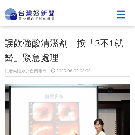
誤飲強酸清潔劑 按「3不1就
醫」緊急處理
記者吳順永／台南報導
2025-08-09 08:00