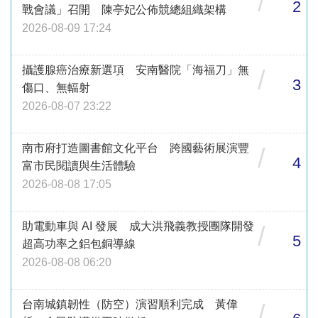
/
2
戰會議」召開 陳亭妃公佈競總組織架構
2026-08-09 17:24
攝護腺癌治療新選項 安南醫院「海福刀」無
/
3
傷口、無輻射
2026-08-07 23:22
南市府打造圖書館文化平台 跨國藝術展演豐
/
4
富市民閱讀與生活體驗
2026-08-08 17:05
助電動車與 AI 發展 成大洪飛義教授團隊開發
/
5
超高功率之鋁包銅導線
2026-08-08 06:20
台南城鎮韌性（防空）演習順利完成 黃偉
/