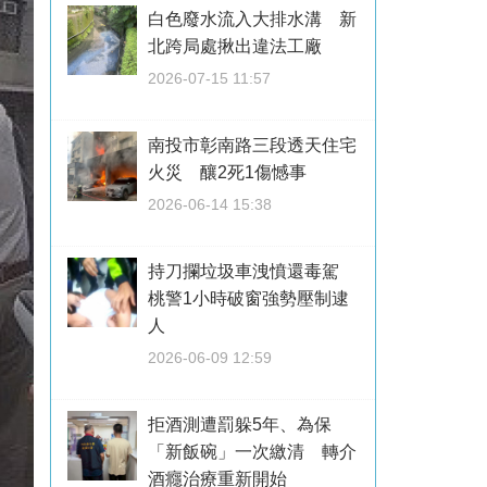
白色廢水流入大排水溝 新
北跨局處揪出違法工廠
2026-07-15 11:57
南投市彰南路三段透天住宅
火災 釀2死1傷憾事
2026-06-14 15:38
持刀攔垃圾車洩憤還毒駕
桃警1小時破窗強勢壓制逮
人
2026-06-09 12:59
拒酒測遭罰躲5年、為保
「新飯碗」一次繳清 轉介
酒癮治療重新開始