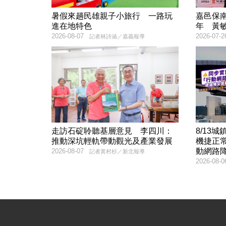
暑假來趟民雄親子小旅行 一路玩
嘉邑保南
進在地特色
年 黃
2026-08-07
2026-07-2
記者林詩涵／嘉義報導
走訪石碇聆聽基層意見 李四川：
8/13
推動深坑輕軌帶動觀光及產業發展
機捷正
動網路
2026-08-07
記者黃村杉／新北報導
2026-08-0