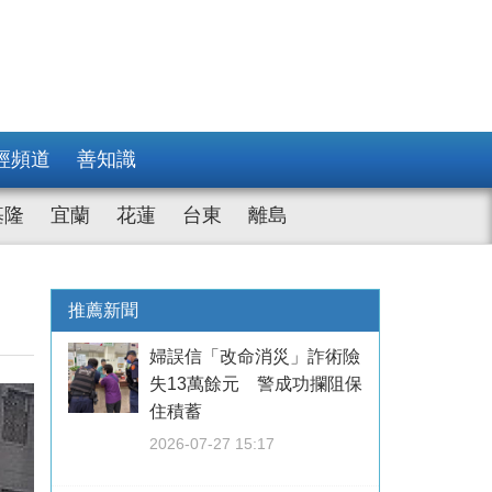
經頻道
善知識
基隆
宜蘭
花蓮
台東
離島
推薦新聞
婦誤信「改命消災」詐術險
失13萬餘元 警成功攔阻保
住積蓄
2026-07-27 15:17