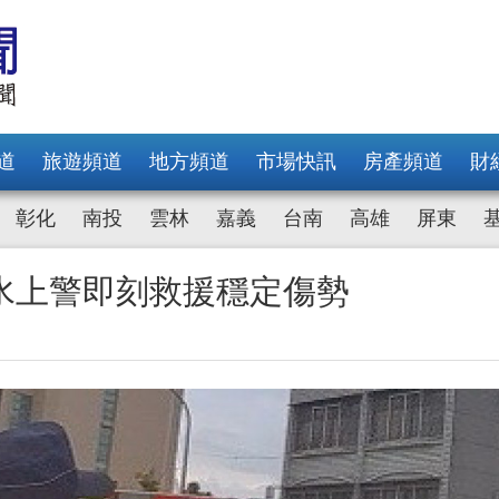
道
旅遊頻道
地方頻道
市場快訊
房產頻道
財
彰化
南投
雲林
嘉義
台南
高雄
屏東
水上警即刻救援穩定傷勢