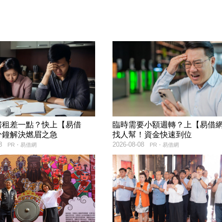
房租差一點？快上【易借
臨時需要小額週轉？上【易借
分鐘解決燃眉之急
找人幫！資金快速到位
8
2026-08-08
PR・易借網
PR・易借網