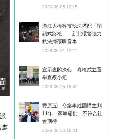
2026-06-08 12:15
淡江大橋科技執法搭配「閉
鎖式路檢」 新北環警強力
執法掃蕩噪音車
2026-05-31 12:11
宣示查賄決心 嘉檢成立選
舉查察小組
2026-05-25 15:42
豐原五口命案李姓團購主判
11年 家屬痛批：不符合社
派
會期待
善處
2026-05-20 16:21