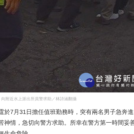
，向附近水上派出所員警求助／林詩涵翻攝
霆於7月31日擔任值班勤務時，突有兩名男子急奔進
苦神情，急切向警方求助。所幸在警方第一時間妥
無生命危險。