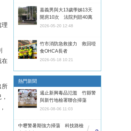
嘉義男與大13歲學姊13天
開房10次 法院判賠40萬
處理
2026-05-20 12:48
竹市消防急救接力 救回噎
割
食OHCA長者
2026-05-18 10:21
就在
熱門新聞
出所
遏止新興毒品氾濫 竹縣警
況，
與新竹地檢署聯合掃蕩
，
2026-08-06 11:03
中壢警暑期強力掃蕩 科技路檢
/