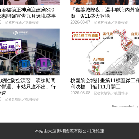
境福德正神廟迎建廟300
「嘉義城隍夜」巡串聯海內外
敏惠開鑼宣告九月遶境盛事
廟 9/11盛大登場
6
2026-08-07
記者林詩涵／嘉義報導
記者林詩涵／嘉義報導
城鎮韌性防空演習 演練期間
桃園航空城計畫第11標區徵工
常營運、車站只進不出、行
利決標 預計11月開工
降速
2026-08-08
記者黃駿騏／桃園報導
6
記者黃駿騏／桃園報導
Recommended by
本站由大運聯和國際有限公司所維運