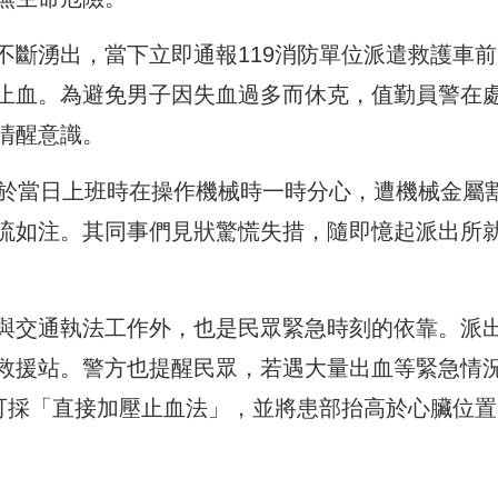
不斷湧出，當下立即通報119消防單位派遣救護車前
止血。為避免男子因失血過多而休克，值勤員警在
清醒意識。
，於當日上班時在操作機械時一時分心，遭機械金屬
流如注。其同事們見狀驚慌失措，隨即憶起派出所
與交通執法工作外，也是民眾緊急時刻的依靠。派
救援站。警方也提醒民眾，若遇大量出血等緊急情
時可採「直接加壓止血法」，並將患部抬高於心臟位置