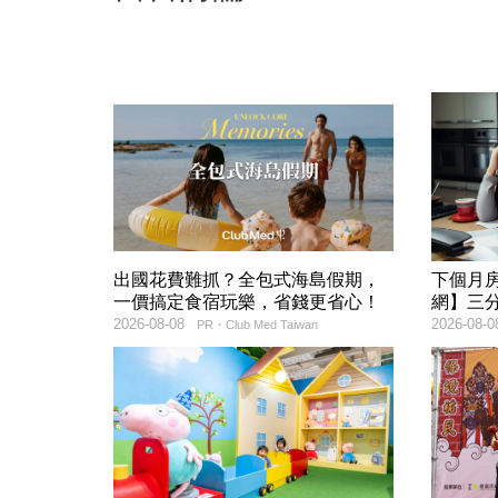
出國花費難抓？全包式海島假期，
下個月
一價搞定食宿玩樂，省錢更省心！
網】三
2026-08-08
2026-08-0
PR・Club Med Taiwan