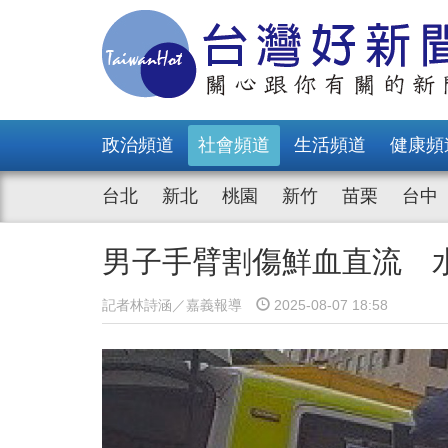
政治頻道
社會頻道
生活頻道
健康頻
台北
新北
桃園
新竹
苗栗
台中
男子手臂割傷鮮血直流 
記者林詩涵／嘉義報導
2025-08-07 18:58