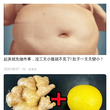
起床就先做件事，沒三天小腹就不見了! 肚子一天天變小！
2026-08-07
PR・新素簡