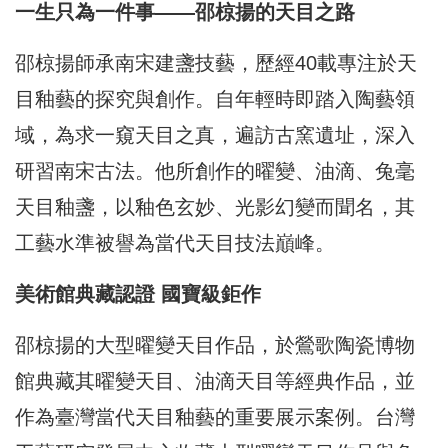
一生只為一件事——邵椋揚的天目之路
邵椋揚師承南宋建盞技藝，歷經40載專注於天
目釉藝的探究與創作。自年輕時即踏入陶藝領
域，為求一窺天目之真，遍訪古窯遺址，深入
研習南宋古法。他所創作的曜變、油滴、兔毫
天目釉盞，以釉色玄妙、光影幻變而聞名，其
工藝水準被譽為當代天目技法巔峰。
美術館典藏認證 國寶級鉅作
邵椋揚的大型曜變天目作品，於鶯歌陶瓷博物
館典藏其曜變天目、油滴天目等經典作品，並
作為臺灣當代天目釉藝的重要展示案例。台灣