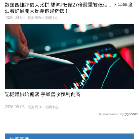
散熱四雄評價大比拼 雙鴻PE僅27倍嚴重被低估，下半年強
烈看好展開大反彈追趕奇鋐！
2026-08-06
理財周刊／新聞中心
記憶體供給偏緊 宇瞻營收獲利創高
2026-08-05
理財周刊／新聞中心
Recommended by