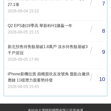
/
7
27.1筆
2026-08-04 15:10
Q2 EPS創19季高 華新科H1賺贏一年
/
8
2026-08-05 15:15
新北預售待售餘屋破1.8萬戶 淡水待售餘屋破3
/
9
千戶居冠
2026-08-05 17:40
iPhone新機拉貨 蘋概股吹反攻號角 盤點台廠供
/
10
應鏈 11檔潛力股蓄勢待發
2026-08-05 15:45
本站由大運聯和國際有限公司所維運