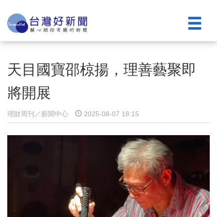
天目國寶邵椋揚，理善藝聚即
將開展
理財周刊／新聞中心
2025-08-07 18:15