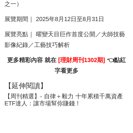
之一）
展覽期間｜ 2025年8月12日至8月31日
展覽亮點｜ 曜變天目巨作首度公開／大師技藝
影像紀錄／工藝技巧解析
更多精彩內容 就在
[理財周刊1302期]
👈點紅
字看更多
【延伸閱讀】
【周刊精選】- 自律＋毅力 十年累積千萬資產
ETF達人：讓市場幫你賺錢！