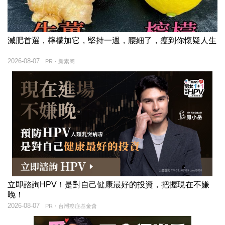
減肥首選，檸檬加它，堅持一週，腰細了，瘦到你懷疑人生
2026-08-07
PR・新素簡
立即諮詢HPV！是對自己健康最好的投資，把握現在不嫌
晚！
2026-08-07
PR・台灣癌症基金會