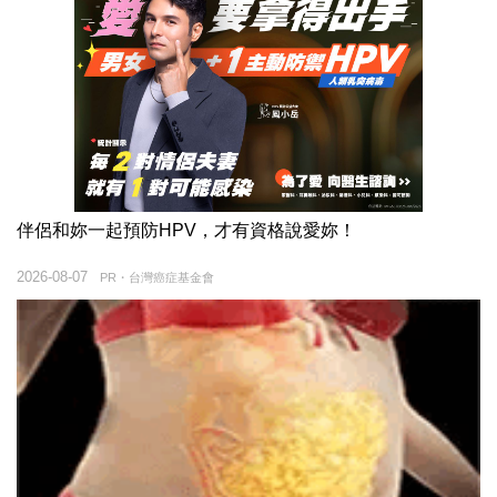
伴侶和妳一起預防HPV，才有資格說愛妳！
2026-08-07
PR・台灣癌症基金會