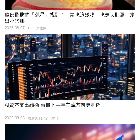
腹部脂肪的「剋星」找到了，常吃這幾物，吃走大肚囊，瘦
出小蠻腰
2026-08-07
PR・新素簡
AI資本支出續衝 台股下半年主流方向更明確
2026-08-05
理財周刊／新聞中心