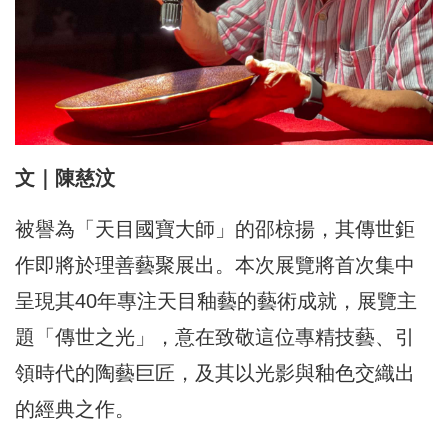
文｜陳慈汶
被譽為「天目國寶大師」的邵椋揚，其傳世鉅
作即將於理善藝聚展出。本次展覽將首次集中
呈現其40年專注天目釉藝的藝術成就，展覽主
題「傳世之光」，意在致敬這位專精技藝、引
領時代的陶藝巨匠，及其以光影與釉色交織出
的經典之作。