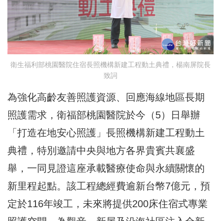
衛生福利部桃園醫院住宿長照機構新建工程動土典禮，楊南屏院長
致詞
為強化高齡友善照護資源、回應海線地區長期
照護需求，衛福部桃園醫院於今（5）日舉辦
「打造在地安心照護」長照機構新建工程動土
典禮，特別邀請中央與地方各界貴賓共襄盛
舉，一同見證這座承載醫療使命與永續關懷的
新里程起點。該工程總經費逾新台幣7億元，預
定於116年竣工，未來將提供200床住宿式專業