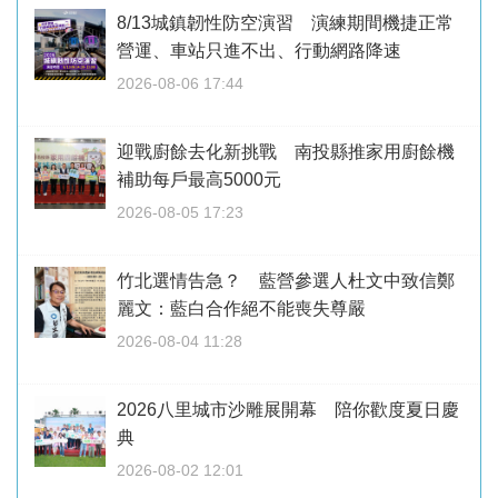
8/13城鎮韌性防空演習 演練期間機捷正常
營運、車站只進不出、行動網路降速
2026-08-06 17:44
迎戰廚餘去化新挑戰 南投縣推家用廚餘機
補助每戶最高5000元
2026-08-05 17:23
竹北選情告急？ 藍營參選人杜文中致信鄭
麗文：藍白合作絕不能喪失尊嚴
2026-08-04 11:28
2026八里城市沙雕展開幕 陪你歡度夏日慶
典
2026-08-02 12:01