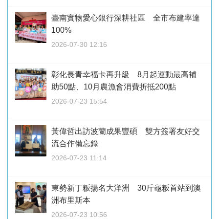
臺南實物愛心銀行深耕社區 全市布建率達
100%
2026-07-30 12:16
彰化長青幸福卡再升級 8月起運動最高補
助50點、10月農漁會消費折抵200點
2026-07-23 15:54
黃偉哲出訪波蘭成果豐碩 雙方簽署友好交
流合作備忘錄
2026-07-23 11:14
東勢新丁粄揚名大洋洲 30斤龜粄首站到澳
洲布里斯本
2026-07-23 10:56