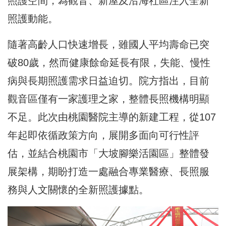
照護空間，為觀音、新屋及沿海社區注入全新
照護動能。
隨著高齡人口快速增長，雖國人平均壽命已突
破80歲，然而健康餘命延長有限，失能、慢性
病與長期照護需求日益迫切。院方指出，目前
觀音區僅有一家護理之家，整體長照機構明顯
不足。此次由桃園醫院主導的新建工程，從107
年起即依循政策方向，展開多面向可行性評
估，並結合桃園市「大坡腳樂活園區」整體發
展架構，期盼打造一處融合專業醫療、長照服
務與人文關懷的全新照護據點。