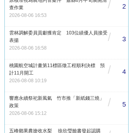
原核准視為農地列管案件 嘉縣8月中旬展開清
/
2
查作業
2026-08-06 16:53
雲林調解委員貢獻獲肯定 103位績優人員接受
/
3
表揚
2026-08-06 16:58
桃園航空城計畫第11標區徵工程順利決標 預
/
4
計11月開工
2026-08-08 10:19
響應永續祭祀新風氣 竹市推「新紙錢三燒」
/
5
政策
2026-08-06 15:12
五峰鄉果農搶收水梨 徐欣瑩臉書發起認購