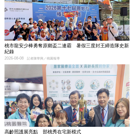
桃市龍安少棒勇奪原鄉盃二連霸 暑假三度封王締造隊史新
紀錄
2026-08-08
記者陳華興／桃園報導
高齡照護展亮點 部桃秀在宅新模式