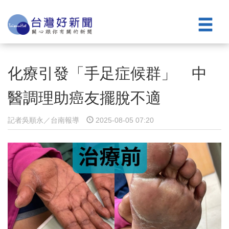
化療引發「手足症候群」 中
醫調理助癌友擺脫不適
記者吳順永／台南報導
2025-08-05 07:20