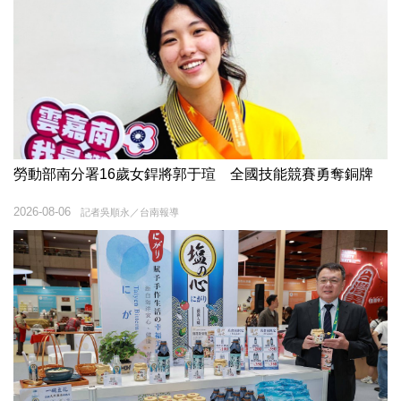
勞動部南分署16歲女銲將郭于瑄 全國技能競賽勇奪銅牌
2026-08-06
記者吳順永／台南報導