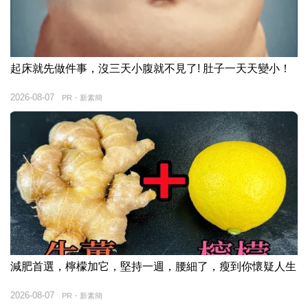
起床就先做件事，沒三天小腹就不見了! 肚子一天天變小！
2026-08-07
PR・新素簡
減肥首選，檸檬加它，堅持一週，腰細了，瘦到你懷疑人生
2026-08-07
PR・新素簡