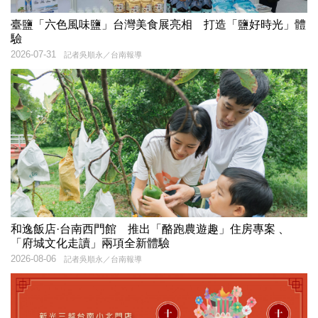
臺鹽「六色風味鹽」台灣美食展亮相 打造「鹽好時光」體
驗
2026-07-31
記者吳順永／台南報導
和逸飯店·台南西門館 推出「酪跑農遊趣」住房專案 、
「府城文化走讀」兩項全新體驗
2026-08-06
記者吳順永／台南報導