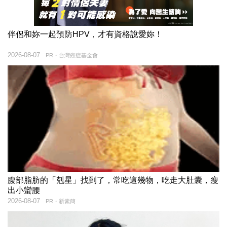
伴侶和妳一起預防HPV，才有資格說愛妳！
2026-08-07
PR・台灣癌症基金會
腹部脂肪的「剋星」找到了，常吃這幾物，吃走大肚囊，瘦
出小蠻腰
2026-08-07
PR・新素簡