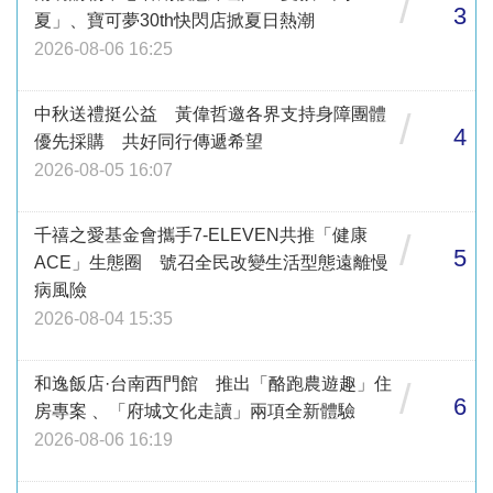
/
3
夏」、寶可夢30th快閃店掀夏日熱潮
2026-08-06 16:25
中秋送禮挺公益 黃偉哲邀各界支持身障團體
/
4
優先採購 共好同行傳遞希望
2026-08-05 16:07
千禧之愛基金會攜手7-ELEVEN共推「健康
/
5
ACE」生態圈 號召全民改變生活型態遠離慢
病風險
2026-08-04 15:35
和逸飯店·台南西門館 推出「酪跑農遊趣」住
/
6
房專案 、「府城文化走讀」兩項全新體驗
2026-08-06 16:19