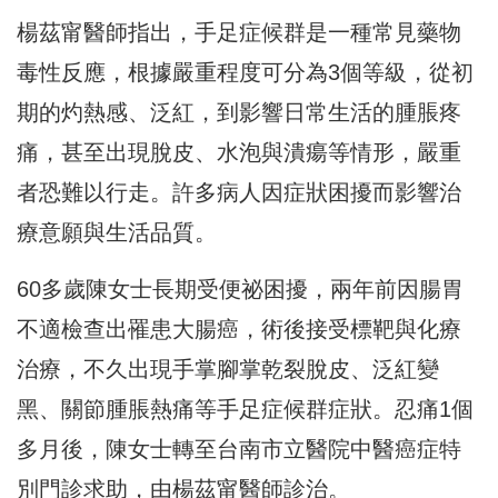
楊茲甯醫師指出，手足症候群是一種常見藥物
毒性反應，根據嚴重程度可分為3個等級，從初
期的灼熱感、泛紅，到影響日常生活的腫脹疼
痛，甚至出現脫皮、水泡與潰瘍等情形，嚴重
者恐難以行走。許多病人因症狀困擾而影響治
療意願與生活品質。
60多歲陳女士長期受便祕困擾，兩年前因腸胃
不適檢查出罹患大腸癌，術後接受標靶與化療
治療，不久出現手掌腳掌乾裂脫皮、泛紅變
黑、關節腫脹熱痛等手足症候群症狀。忍痛1個
多月後，陳女士轉至台南市立醫院中醫癌症特
別門診求助，由楊茲甯醫師診治。