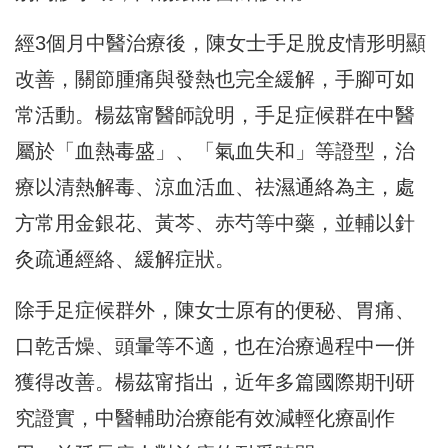
經3個月中醫治療後，陳女士手足脫皮情形明顯
改善，關節腫痛與發熱也完全緩解，手腳可如
常活動。楊茲甯醫師說明，手足症候群在中醫
屬於「血熱毒盛」、「氣血失和」等證型，治
療以清熱解毒、涼血活血、祛濕通絡為主，處
方常用金銀花、黃芩、赤芍等中藥，並輔以針
灸疏通經絡、緩解症狀。
除手足症候群外，陳女士原有的便秘、胃痛、
口乾舌燥、頭暈等不適，也在治療過程中一併
獲得改善。楊茲甯指出，近年多篇國際期刊研
究證實，中醫輔助治療能有效減輕化療副作