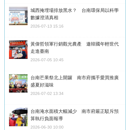
城西掩埋場排放黑水？ 台南環保局以科學
數據澄清真相
2026-07-13 15:16
黃偉哲領軍行銷觀光農產 邀韓國年輕世代
走進臺南
2026-07-05 10:45
台南芒果祭北上開鑼 南市府攜手愛買推廣
盛夏好滋味
2026-07-02 13:34
台南淹水面積大幅減少 南市府嚴正駁斥預
算執行負面報導
2026-06-30 10:00