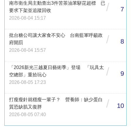
南市衛生局主動查出3件苦茶油苯駢芘超標 已
/
7
要求下架並追蹤回收
2026-08-04 15:17
批台糖公司讓大家食不安心 台南藍軍呼籲政
/
8
府開罰
2026-08-04 15:57
「2026新光三越夏日藝術季」登場 「玩具太
/
9
空總部」重拾玩心
2026-08-05 17:23
打瘦瘦針就穩瘦一輩子？ 營養師：缺少蛋白
/
10
質恐缺肌又復胖
2026-08-05 07:40