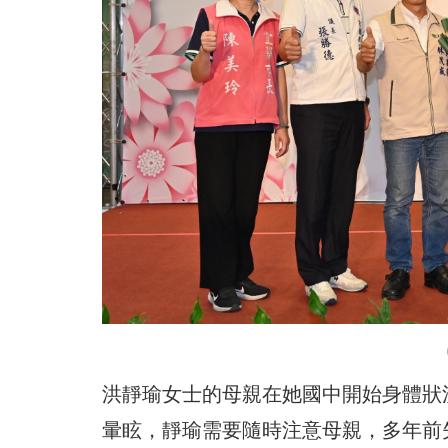
洪靜瑜女士的母親在她國中開始身體狀
暈眩，靜瑜需要隨時注意母親，多年前