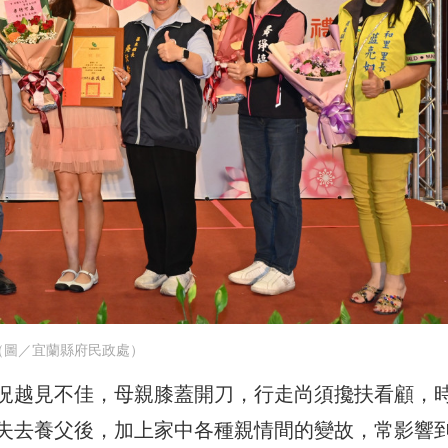
（圖／宜蘭縣府民政處）
況越見不佳，母親膝蓋開刀，行走尚須攙扶看顧，
失去養父後，加上家中各種親情間的變故，常影響