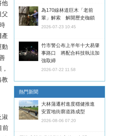
將他
為170線林道巨木「老前
祖父
輩」解索 解開歷史枷鎖
時
2026-07-23 10:45
爾產
竹市警公布上半年十大易肇
運動
事路口 將配合科技執法加
善
強取締
順，
2026-07-22 11:58
格教
熱門新聞
大林蒲遷村進度穩健推進
安置地街廓道路成型
及淑
2026-08-06 07:20
目前