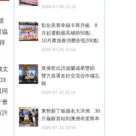
2026-07-30 12:16
模
彰化長青幸福卡再升級 8
懷協
月起運動最高補助50點、
10月農漁會消費折抵200點
得
2026-07-23 15:54
歲丈
黃偉哲出訪波蘭成果豐碩
雙方簽署友好交流合作備忘
3
錄
親同
2026-07-23 11:14
子會
東勢新丁粄揚名大洋洲 30
有許
斤龜粄首站到澳洲布里斯本
2026-07-23 10:56