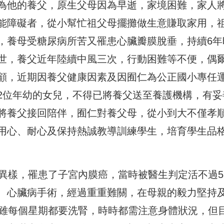
為他的養父，原生父母因為早逝，家境困難，家人
能障礙者，從小幫忙祖父母擺攤做生意賺取家用，
，養母受糖尿病所苦又罹患心臟瓣膜脫垂，持續6年
世，養父近年陸續中風三次，行動困難等不便，偶
顧，近期因養父健康因素及因囿仁為公正國小專任
2位年幼的女兒，不得已將養父送至養護機構，有妥
將養父接回陪伴，囿仁對養父母，從小到大不僅孝
用心、耐心及保持熱誠教導訓練學生，培育學生品
現異樣，罹患了子宮內膜癌，當時被醫生判定活不過5
、心臟病手術，經過重重難關，在母親的毅力堅持
，雖每個星期都要洗腎，時時都需注意身體狀況，但