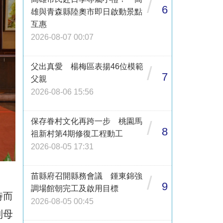
/
6
雄與青森縣陸奧市即日啟動景點
互惠
2026-08-07 00:07
父出真愛 楊梅區表揚46位模範
/
7
父親
2026-08-06 15:56
保存眷村文化再跨一步 桃園馬
/
8
祖新村第4期修復工程動工
2026-08-05 17:31
苗縣府召開縣務會議 鍾東錦強
/
9
調場館朝完工及啟用目標
時而
2026-08-05 00:45
到母