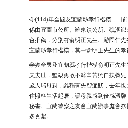
今(114)年全國及宜蘭縣孝行楷模，
係由宜蘭市公所、羅東鎮公所、礁溪鄉
會推薦，分別有俞明正先生、游囿仁先
宜蘭縣孝行楷模，其中俞明正先生的孝
榮獲全國及宜蘭縣孝行楷模俞明正先生
夫去世，堅毅勇敢不辭辛苦獨自扶養兒
歲人瑞母親，雖稍有失智症狀，去年也
住照料生活起居，讓母親感到倍感溫馨
秘書、宜蘭警察之友會宜蘭辦事處會務
多貢獻。