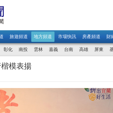
道
旅遊頻道
地方頻道
市場快訊
房產頻道
財
彰化
南投
雲林
嘉義
台南
高雄
屏東
行楷模表揚