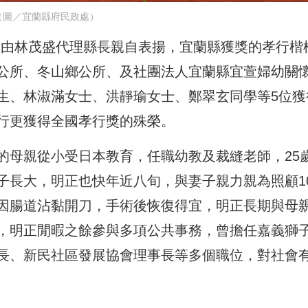
（圖／宜蘭縣府民政處）
日前由林茂盛代理縣長親自表揚，宜蘭縣獲獎的孝行楷
公所、冬山鄉公所、及社團法人宜蘭縣宜萱婦幼關
生、林淑滿女士、洪靜瑜女士、鄭翠玄同學等5位獲
行更獲得全國孝行獎的殊榮。
的母親從小受日本教育，任職幼教及裁縫老師，25
子長大，明正也快年近八旬，與妻子親力親為照顧10
因腸道沾黏開刀，手術後恢復得宜，明正長期與母
，明正閒暇之餘參與多項公共事務，曾擔任嘉義獅
長、新民社區發展協會理事長等多個職位，對社會