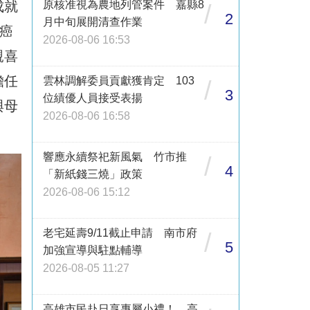
成就
原核准視為農地列管案件 嘉縣8
/
2
月中旬展開清查作業
癌
2026-08-06 16:53
親喜
擔任
雲林調解委員貢獻獲肯定 103
/
3
位績優人員接受表揚
與母
2026-08-06 16:58
響應永續祭祀新風氣 竹市推
/
4
「新紙錢三燒」政策
2026-08-06 15:12
老宅延壽9/11截止申請 南市府
/
5
加強宣導與駐點輔導
2026-08-05 11:27
高雄市民赴日享專屬小禮！ 高