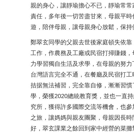
親的身心，讓靜瑜擔心不已，靜瑜常常
責任，多年後一切苦盡甘來，母親平時
遊，陪伴母親，讓母親身心放鬆，保持
鄭翠玄同學的父親去世後家庭頓失依靠
工作，作農務及工廠或民宿打掃賺錢，
力學習獨自生活及求學，在母親的努力
台灣語言完全不通，在餐廳及民宿打工
拮据無法補習，完全靠自修，漸漸習慣
學，榮獲2020總統教育獎，並也一直
究所，獲得許多國際交流等機會，也參
之旅，讓媽媽與親友團聚，母親因長時
好，翠玄課業之餘回到家中經營的菜攤