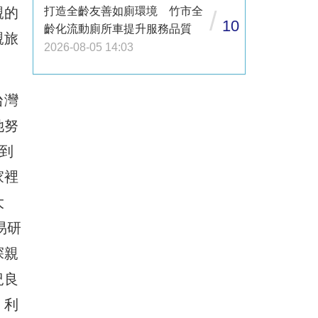
親的
打造全齡友善如廁環境 竹市全
/
10
齡化流動廁所車提升服務品質
親旅
2026-08-05 14:03
台灣
她努
到
家裡
大
易研
探親
況良
，利