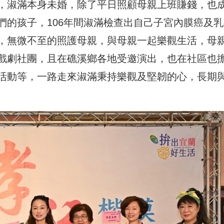
，淑滿本身未婚，除了平日照顧母親上班賺錢，也
們的孩子，106年間淑滿檢查出自己子宮內膜癌及乳
，無微不至的照護母親，與母親一起樂觀生活，母
戲劇社團，且在礁溪鄉各地受邀演出，也在社區也
活動等，一路走來淑滿秉持樂觀及堅韌的心，長期