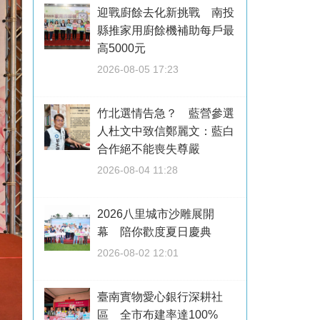
迎戰廚餘去化新挑戰 南投
縣推家用廚餘機補助每戶最
高5000元
2026-08-05 17:23
竹北選情告急？ 藍營參選
人杜文中致信鄭麗文：藍白
合作絕不能喪失尊嚴
2026-08-04 11:28
2026八里城市沙雕展開
幕 陪你歡度夏日慶典
2026-08-02 12:01
臺南實物愛心銀行深耕社
區 全市布建率達100%