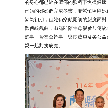
的身心都已經在淑滿的照料下恢復健康
已婚的姊姊們完成學業，並幫忙照顧她
皆為初期，但她仍樂觀開朗的態度面對
歡傳統戲曲，淑滿即陪伴母親參加傳統
監事、警友會幹事、樂團成員及各公益
親一起對抗病魔。