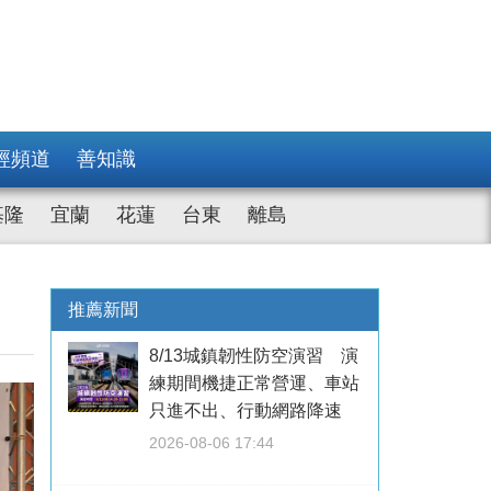
經頻道
善知識
基隆
宜蘭
花蓮
台東
離島
推薦新聞
8/13城鎮韌性防空演習 演
練期間機捷正常營運、車站
只進不出、行動網路降速
2026-08-06 17:44