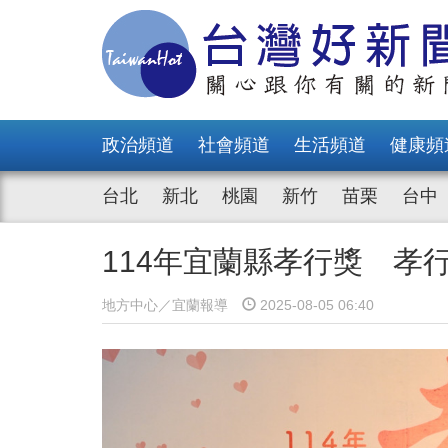
政治頻道
社會頻道
生活頻道
健康頻
台北
新北
桃園
新竹
苗栗
台中
114年宜蘭縣孝行獎 孝
地方中心／宜蘭報導
2025-08-05 06:40