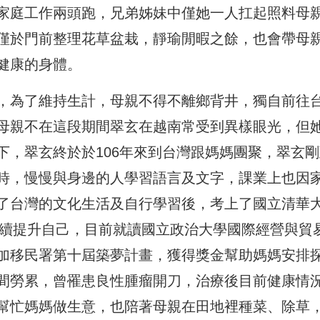
家庭工作兩頭跑，兄弟姊妹中僅她一人扛起照料母
僅於門前整理花草盆栽，靜瑜閒暇之餘，也會帶母
健康的身體。
，為了維持生計，母親不得不離鄉背井，獨自前往
母親不在這段期間翠玄在越南常受到異樣眼光，但
下，翠玄終於於106年來到台灣跟媽媽團聚，翠玄剛
時，慢慢與身邊的人學習語言及文字，課業上也因
了台灣的文化生活及自行學習後，考上了國立清華
持續提升自己，目前就讀國立政治大學國際經營與貿
加移民署第十屆築夢計畫，獲得獎金幫助媽媽安排
間勞累，曾罹患良性腫瘤開刀，治療後目前健康情
幫忙媽媽做生意，也陪著母親在田地裡種菜、除草