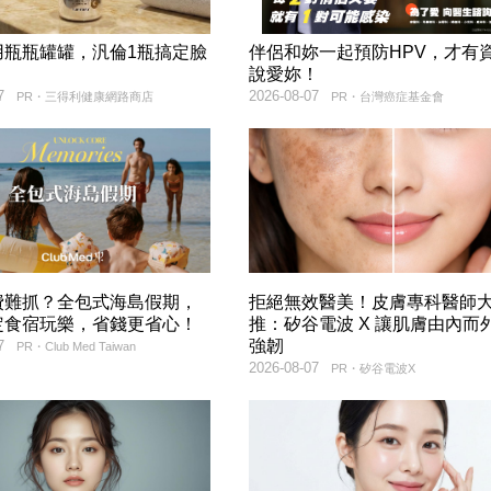
用瓶瓶罐罐，汎倫1瓶搞定臉
伴侶和妳一起預防HPV，才有
！
說愛妳！
7
2026-08-07
PR・三得利健康網路商店
PR・台灣癌症基金會
費難抓？全包式海島假期，
拒絕無效醫美！皮膚專科醫師
定食宿玩樂，省錢更省心！
推：矽谷電波 X 讓肌膚由內而
強韌
7
PR・Club Med Taiwan
2026-08-07
PR・矽谷電波X