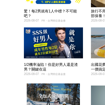
驚！每2男就有1人中標？不可能
旅行不
吧？
部保養
2026-08-07
2026-08-0
PR・台灣癌症基金會
1/2機率淪陷！你是好男人還是渣
出國花
男？關鍵在這
一價搞
2026-08-07
2026-08-0
PR・台灣癌症基金會