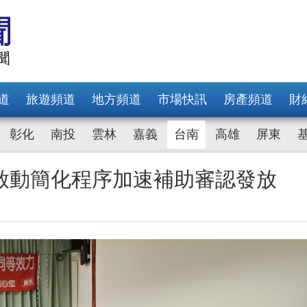
道
旅遊頻道
地方頻道
市場快訊
房產頻道
財
彰化
南投
雲林
嘉義
台南
高雄
屏東
啟動簡化程序加速補助審認發放