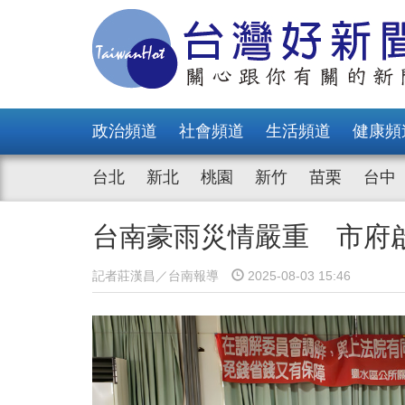
政治頻道
社會頻道
生活頻道
健康頻
台北
新北
桃園
新竹
苗栗
台中
台南豪雨災情嚴重 市府
記者莊漢昌／台南報導
2025-08-03 15:46