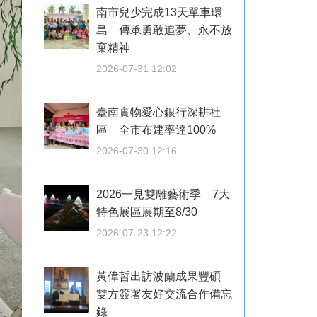
南市兒少完成13天單車環
島 傳承勇敢追夢、永不放
棄精神
2026-07-31 12:02
臺南實物愛心銀行深耕社
區 全市布建率達100%
2026-07-30 12:16
2026一見雙雕藝術季 7大
特色展區展期至8/30
2026-07-23 12:22
黃偉哲出訪波蘭成果豐碩
雙方簽署友好交流合作備忘
錄