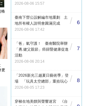
2026-08-06 15:57
資格
臺南下營公設解編市地重劃 土
/
6
地所有權人說明會圓滿完成
2026-08-06 17:42
「爸」氣守護！ 臺南醫院舉辦
/
7
「勇.健父親節」癌篩暨健康促進
活動
2026-08-06 20:14
大
外更
「2026新光三越夏日藝術季」登
/
8
場 「玩具太空總部」重拾玩心
2026-08-05 17:23
穿梭在地美饌與聲響迷宮 《台
/