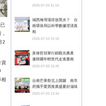
2026-07-23 11:14
城西掩埋場排放黑水？ 台
量已
南環保局以科學數據澄清真
相
所，
2026-07-13 15:16
月2
黃偉哲領軍行銷觀光農產
邀韓國年輕世代走進臺南
片資
2026-07-05 10:45
申
等相
台南芒果祭北上開鑼 南市
府攜手愛買推廣盛夏好滋味
2026-07-02 13:34