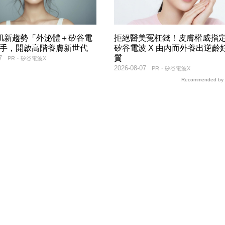
美肌新趨勢「外泌體＋矽谷電
拒絕醫美冤枉錢！皮膚權威指
聯手，開啟高階養膚新世代
矽谷電波 X 由內而外養出逆齡
質
7
PR・矽谷電波X
2026-08-07
PR・矽谷電波X
Recommended by