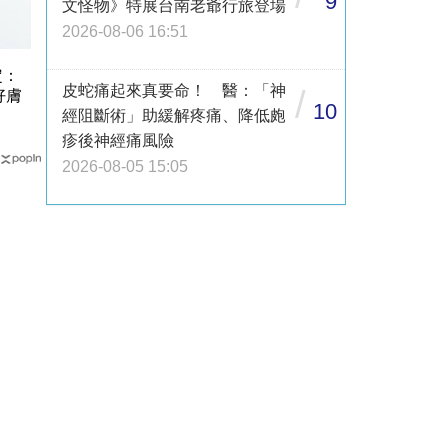
9
文怪物》特展台南老爺行旅登場
2026-08-06 16:51
定：
皮蛇痛起來真要命！ 醫：「神
/
好膚
10
經阻斷術」助緩解疼痛、降低皰
疹後神經痛風險
2026-08-05 15:05