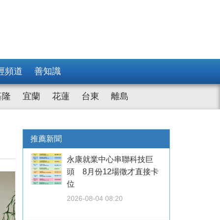
經頻道
善知識
基隆
宜蘭
花蓮
台東
離島
推薦新聞
永康就業中心串聯科技巨
頭 8月份12場徵才直接卡
位
2026-08-04 08:20