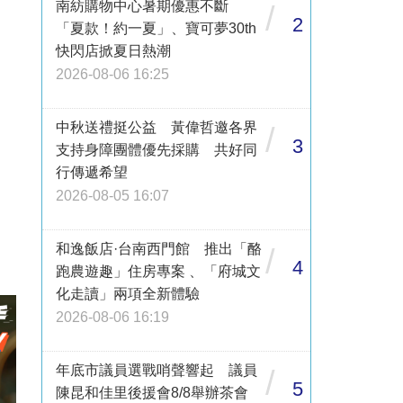
南紡購物中心暑期優惠不斷
/
2
「夏款！約一夏」、寶可夢30th
快閃店掀夏日熱潮
2026-08-06 16:25
中秋送禮挺公益 黃偉哲邀各界
/
3
支持身障團體優先採購 共好同
行傳遞希望
2026-08-05 16:07
和逸飯店·台南西門館 推出「酪
/
4
跑農遊趣」住房專案 、「府城文
化走讀」兩項全新體驗
2026-08-06 16:19
年底市議員選戰哨聲響起 議員
/
5
陳昆和佳里後援會8/8舉辦茶會