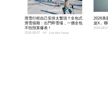
滑雪行程自己安排太繁瑣？全包式
2026
滑雪假期：出門即雪場，一價全包
波X」
不怕預算爆表！
2026-08-0
2026-08-07
PR・Club Med Taiwan