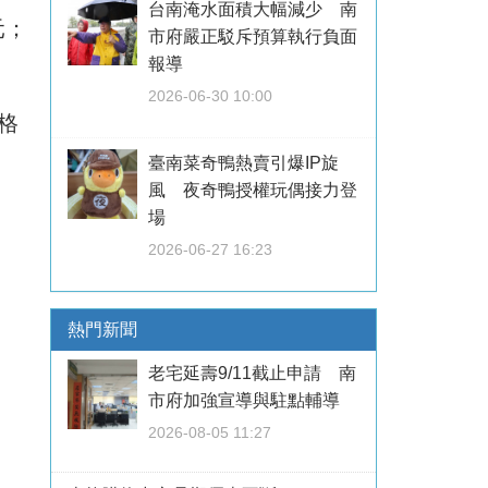
台南淹水面積大幅減少 南
元；
市府嚴正駁斥預算執行負面
報導
2026-06-30 10:00
格
臺南菜奇鴨熱賣引爆IP旋
風 夜奇鴨授權玩偶接力登
場
2026-06-27 16:23
熱門新聞
老宅延壽9/11截止申請 南
市府加強宣導與駐點輔導
2026-08-05 11:27