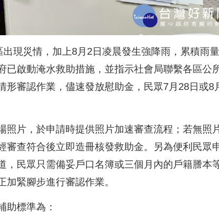
區出現災情，加上8月2日凌晨發生強降雨，累積雨
府已啟動淹水救助措施，並指示社會局聯繫各區公
形審認作業，儘速發放慰助金，民眾7月28日或8
場照片，於申請時提供照片加速審查流程；若無照
經審查符合後立即造冊核發救助金。另為便利民眾
道，民眾只需備妥戶口名簿或三個月內的戶籍謄本
正加緊腳步進行審認作業。
補助標準為：