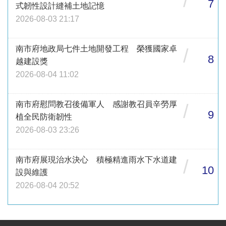
/
7
式韌性設計縫補土地記憶
2026-08-03 21:17
南市府地政局七件土地開發工程 榮獲國家卓
/
8
越建設獎
2026-08-04 11:02
南市府慰問教召後備軍人 感謝教召員辛勞厚
/
9
植全民防衛韌性
2026-08-03 23:26
南市府展現治水決心 積極精進雨水下水道建
/
10
設與維護
2026-08-04 20:52