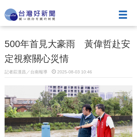
500年首見大豪雨 黃偉哲赴安
定視察關心災情
記者莊漢昌／台南報導
2025-08-03 10:46