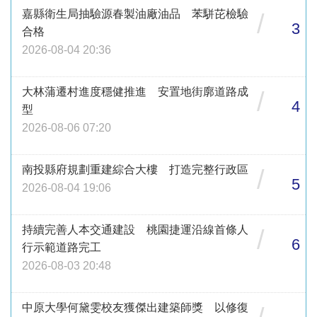
嘉縣衛生局抽驗源春製油廠油品 苯駢芘檢驗
/
3
合格
2026-08-04 20:36
大林蒲遷村進度穩健推進 安置地街廓道路成
/
4
型
2026-08-06 07:20
南投縣府規劃重建綜合大樓 打造完整行政區
/
5
2026-08-04 19:06
持續完善人本交通建設 桃園捷運沿線首條人
/
6
行示範道路完工
2026-08-03 20:48
中原大學何黛雯校友獲傑出建築師獎 以修復