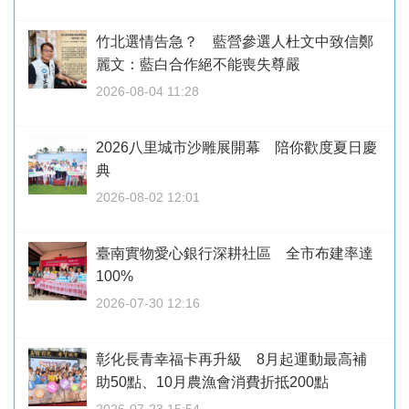
竹北選情告急？ 藍營參選人杜文中致信鄭
麗文：藍白合作絕不能喪失尊嚴
2026-08-04 11:28
2026八里城市沙雕展開幕 陪你歡度夏日慶
典
2026-08-02 12:01
臺南實物愛心銀行深耕社區 全市布建率達
100%
2026-07-30 12:16
彰化長青幸福卡再升級 8月起運動最高補
助50點、10月農漁會消費折抵200點