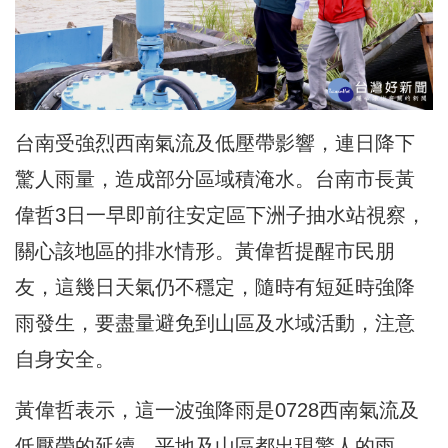
台南受強烈西南氣流及低壓帶影響，連日降下
驚人雨量，造成部分區域積淹水。台南市長黃
偉哲3日一早即前往安定區下洲子抽水站視察，
關心該地區的排水情形。黃偉哲提醒市民朋
友，這幾日天氣仍不穩定，隨時有短延時強降
雨發生，要盡量避免到山區及水域活動，注意
自身安全。
黃偉哲表示，這一波強降雨是0728西南氣流及
低壓帶的延續，平地及山區都出現驚人的雨