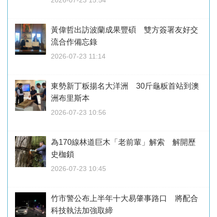
2026-07-23 15:54
黃偉哲出訪波蘭成果豐碩 雙方簽署友好交
流合作備忘錄
2026-07-23 11:14
東勢新丁粄揚名大洋洲 30斤龜粄首站到澳
洲布里斯本
2026-07-23 10:56
為170線林道巨木「老前輩」解索 解開歷
史枷鎖
2026-07-23 10:45
竹市警公布上半年十大易肇事路口 將配合
科技執法加強取締