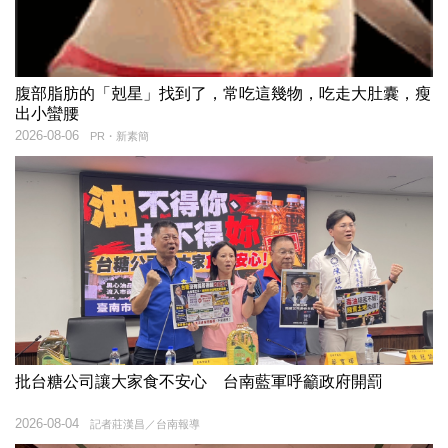
腹部脂肪的「剋星」找到了，常吃這幾物，吃走大肚囊，瘦
出小蠻腰
2026-08-06
PR・新素簡
批台糖公司讓大家食不安心 台南藍軍呼籲政府開罰
2026-08-04
記者莊漢昌／台南報導