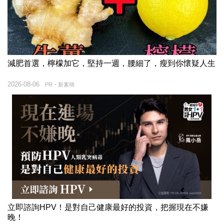
減肥首選，檸檬加它，堅持一週，腰細了，瘦到你懷疑人生
2026-08-06
PR・新素簡
立即諮詢HPV！是對自己健康最好的投資，把握現在不嫌
晚！