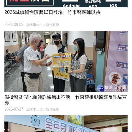
2026城鎮韌性演習13日登場 竹市警嚴陣以待
2026-08-03
記者季大仁／新竹報導
假檢警及假地面師詐騙層出不窮 竹東警推動醫院反詐騙宣
導
2026-07-27
記者季大仁／新竹報導