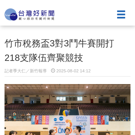
竹市稅務盃3對3鬥牛賽開打
218支隊伍齊聚競技
記者季大仁／新竹報導
2025-08-02 14:12