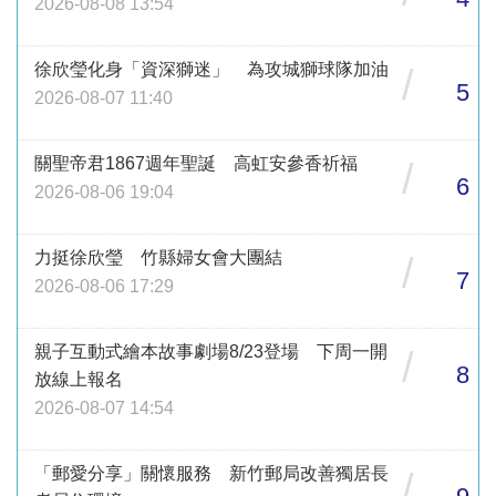
2026-08-08 13:54
徐欣瑩化身「資深獅迷」 為攻城獅球隊加油
/
5
2026-08-07 11:40
關聖帝君1867週年聖誕 高虹安參香祈福
/
6
2026-08-06 19:04
力挺徐欣瑩 竹縣婦女會大團結
/
7
2026-08-06 17:29
親子互動式繪本故事劇場8/23登場 下周一開
/
8
放線上報名
2026-08-07 14:54
「郵愛分享」關懷服務 新竹郵局改善獨居長
/