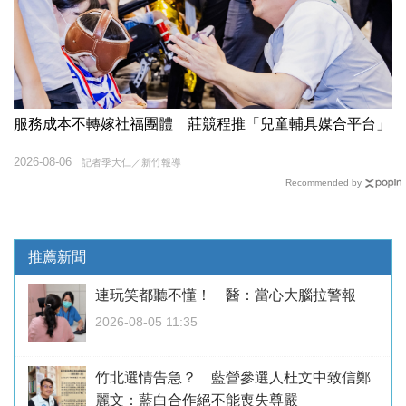
服務成本不轉嫁社福團體 莊競程推「兒童輔具媒合平台」
2026-08-06
記者季大仁／新竹報導
Recommended by
推薦新聞
連玩笑都聽不懂！ 醫：當心大腦拉警報
2026-08-05 11:35
竹北選情告急？ 藍營參選人杜文中致信鄭
麗文：藍白合作絕不能喪失尊嚴