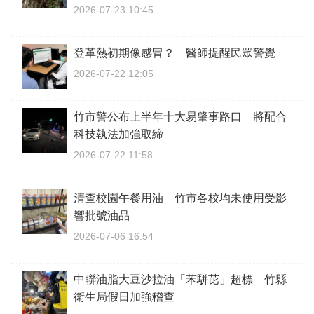
2026-07-23 10:45
登革熱初期像感冒？ 醫師提醒民眾警覺
2026-07-22 12:05
竹市警公布上半年十大易肇事路口 將配合
科技執法加強取締
2026-07-22 11:58
清查校園午餐用油 竹市各校均未使用受影
響批號油品
2026-07-06 16:54
中聯油脂大豆沙拉油「苯駢芘」超標 竹縣
衛生局假日加強稽查