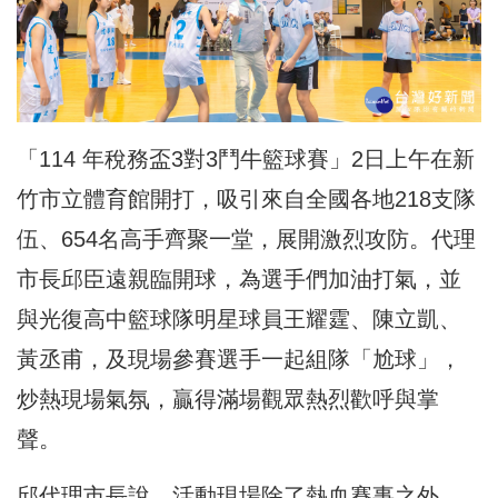
「114 年稅務盃3對3鬥牛籃球賽」2日上午在新
竹市立體育館開打，吸引來自全國各地218支隊
伍、654名高手齊聚一堂，展開激烈攻防。代理
市長邱臣遠親臨開球，為選手們加油打氣，並
與光復高中籃球隊明星球員王耀霆、陳立凱、
黃丞甫，及現場參賽選手一起組隊「尬球」，
炒熱現場氣氛，贏得滿場觀眾熱烈歡呼與掌
聲。
邱代理市長說，活動現場除了熱血賽事之外，