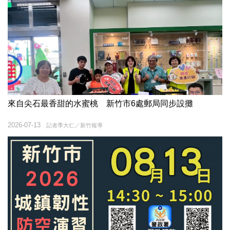
來自尖石最香甜的水蜜桃 新竹市6處郵局同步設攤
2026-07-13
記者季大仁／新竹報導