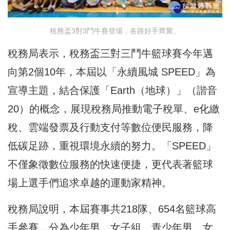
稅務盃3對3鬥牛賽登場，各路好手齊聚。
稅務局表示，稅務盃三對三鬥牛籃球賽今年邁
向第2個10年，本屆以「永續風城 SPEED」為
宣導主題，結合保護「Earth（地球）」（諧音
20）的概念，展現稅務局推動電子稅單、e化繳
稅、雲端發票及行動支付等數位便民服務，降
低碳足跡，重視環境永續的努力。「SPEED」
不僅象徵數位服務的快速便捷，更代表著籃球
場上選手們追求卓越的運動家精神。
稅務局說明，本屆賽事共218隊、654名籃球高
手參賽，分為少年男、女子組、青少年男、女