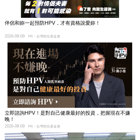
伴侶和妳一起預防HPV，才有資格說愛妳！
2026-08-09
PR・台灣癌症基金會
立即諮詢HPV！是對自己健康最好的投資，把握現在不嫌
晚！
2026-08-09
PR・台灣癌症基金會