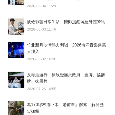
2026-08-04 11:28
疲倦影響日常生活 醫師提醒留意身體警訊
2026-08-03 11:46
竹北新月沙灣熱力開唱 2026海洋音樂祭萬
人湧入
2026-08-02 16:30
反毒油遊行 徐欣瑩痛批政府「蓋牌、擋箭
牌、抹黑牌」
2026-07-26 10:55
為170線林道巨木「老前輩」解索 解開歷
史枷鎖