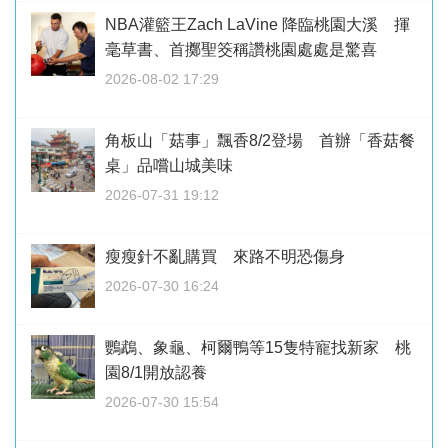
NBA灌籃王Zach LaVine 降臨桃園大溪 揮
毫草書、首擲聖筊稱讚桃園處處是驚喜
2026-08-02 17:29
角板山「菇事」飄香8/2登場 首辦「香菇餐
桌」品嚐山城美味
2026-07-31 19:12
瘦瘦針不亂購買 來路不明恐傷身
2026-07-30 16:24
鸚鵡、象龜、柯爾鴨等15隻特寵找新家 桃
園8/1開放認養
2026-07-30 15:54