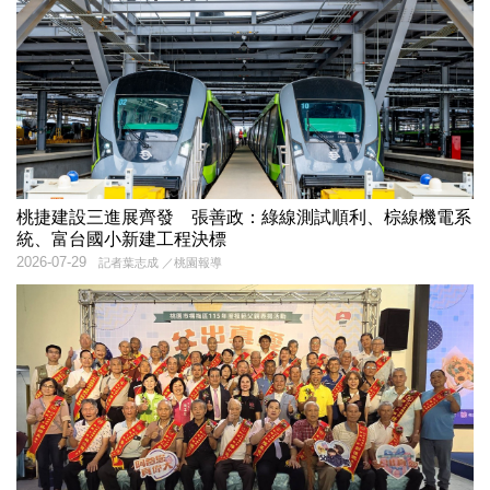
桃捷建設三進展齊發 張善政：綠線測試順利、棕線機電系
統、富台國小新建工程決標
2026-07-29
記者葉志成 ／桃園報導