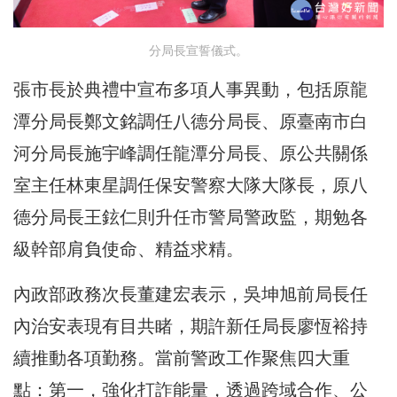
分局長宣誓儀式。
張市長於典禮中宣布多項人事異動，包括原龍
潭分局長鄭文銘調任八德分局長、原臺南市白
河分局長施宇峰調任龍潭分局長、原公共關係
室主任林東星調任保安警察大隊大隊長，原八
德分局長王鉉仁則升任市警局警政監，期勉各
級幹部肩負使命、精益求精。
內政部政務次長董建宏表示，吳坤旭前局長任
內治安表現有目共睹，期許新任局長廖恆裕持
續推動各項勤務。當前警政工作聚焦四大重
點：第一，強化打詐能量，透過跨域合作、公