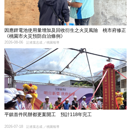
因應鋰電池使用量增加及回收衍生之火災風險 桃市府修正
《桃園市火災預防自治條例》
2026-08-06
記者葉志成 ／桃園報導
平鎮首件民辦都更案開工 預計118年完工
2026-07-18
記者葉志成 ／桃園報導