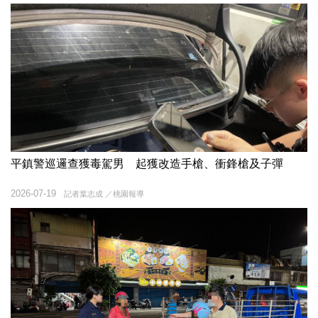
平鎮警巡邏查獲毒駕男 起獲改造手槍、衝鋒槍及子彈
2026-07-19
記者葉志成 ／桃園報導