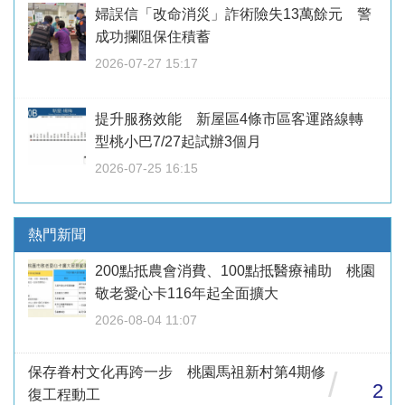
婦誤信「改命消災」詐術險失13萬餘元 警
成功攔阻保住積蓄
2026-07-27 15:17
提升服務效能 新屋區4條市區客運路線轉
型桃小巴7/27起試辦3個月
2026-07-25 16:15
熱門新聞
200點抵農會消費、100點抵醫療補助 桃園
敬老愛心卡116年起全面擴大
2026-08-04 11:07
保存眷村文化再跨一步 桃園馬祖新村第4期修
/
2
復工程動工