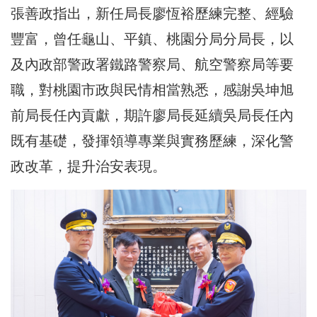
張善政指出，新任局長廖恆裕歷練完整、經驗
豐富，曾任龜山、平鎮、桃園分局分局長，以
及內政部警政署鐵路警察局、航空警察局等要
職，對桃園市政與民情相當熟悉，感謝吳坤旭
前局長任內貢獻，期許廖局長延續吳局長任內
既有基礎，發揮領導專業與實務歷練，深化警
政改革，提升治安表現。