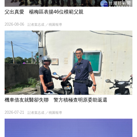
父出真愛 楊梅區表揚46位模範父親
2026-08-06
記者葉志成 ／桃園報導
機車借友就醫卻失聯 警方積極查明原委助返還
2026-07-21
記者葉志成 ／桃園報導