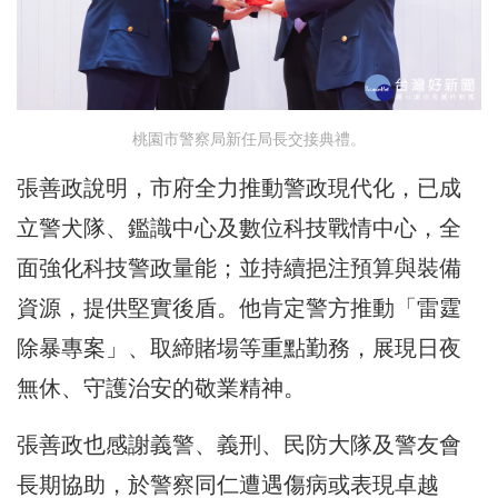
桃園市警察局新任局長交接典禮。
張善政說明，市府全力推動警政現代化，已成
立警犬隊、鑑識中心及數位科技戰情中心，全
面強化科技警政量能；並持續挹注預算與裝備
資源，提供堅實後盾。他肯定警方推動「雷霆
除暴專案」、取締賭場等重點勤務，展現日夜
無休、守護治安的敬業精神。
張善政也感謝義警、義刑、民防大隊及警友會
長期協助，於警察同仁遭遇傷病或表現卓越