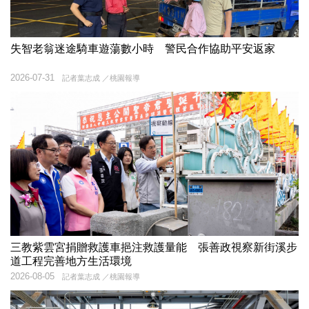
失智老翁迷途騎車遊蕩數小時 警民合作協助平安返家
2026-07-31
記者葉志成 ／桃園報導
三教紫雲宮捐贈救護車挹注救護量能 張善政視察新街溪步
道工程完善地方生活環境
2026-08-05
記者葉志成 ／桃園報導