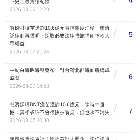
4
下史上最荒謬紀錄
2026-08-06 12:29
買BNT疫苗遭詐10.6億元被控態度消極 慈濟
/
5
託律師再聲明：採取必要法律措施捍衛捐款大
眾權益
2026-08-07 21:24
中颱白海豚海警發布 對台灣北部海面將構成
/
6
威脅
2026-08-07 14:58
慈濟採購BNT疫苗遭詐10.6億元 陳時中遺
/
7
憾：真相或許不會很快被看見，但也永不消失
2026-08-07 20:30
東發號遭洗負評！徐巧芯扯大罷免 沈伯洋嗆