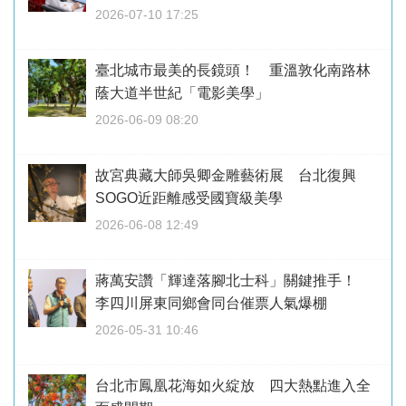
2026-07-10 17:25
臺北城市最美的長鏡頭！ 重溫敦化南路林
蔭大道半世紀「電影美學」
2026-06-09 08:20
故宮典藏大師吳卿金雕藝術展 台北復興
SOGO近距離感受國寶級美學
2026-06-08 12:49
蔣萬安讚「輝達落腳北士科」關鍵推手！
李四川屏東同鄉會同台催票人氣爆棚
2026-05-31 10:46
台北市鳳凰花海如火綻放 四大熱點進入全