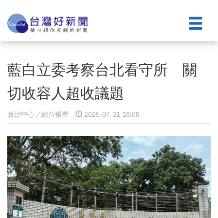
藍白立委考察台北看守所 關
切收容人超收議題
政治中心／綜合報導
2025-07-31 18:08