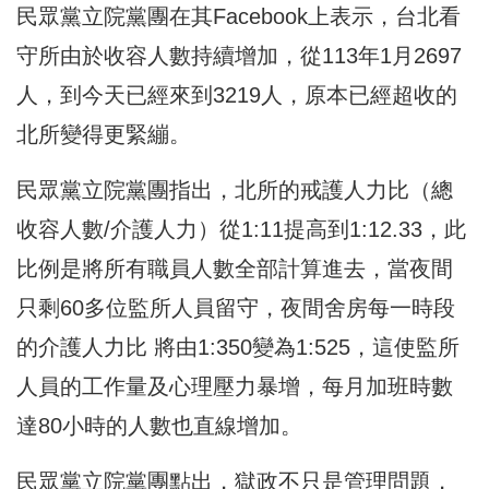
民眾黨立院黨團在其Facebook上表示，台北看
守所由於收容人數持續增加，從113年1月2697
人，到今天已經來到3219人，原本已經超收的
北所變得更緊繃。
民眾黨立院黨團指出，北所的戒護人力比（總
收容人數/介護人力）從1:11提高到1:12.33，此
比例是將所有職員人數全部計算進去，當夜間
只剩60多位監所人員留守，夜間舍房每一時段
的介護人力比 將由1:350變為1:525，這使監所
人員的工作量及心理壓力暴增，每月加班時數
達80小時的人數也直線增加。
民眾黨立院黨團點出，獄政不只是管理問題，