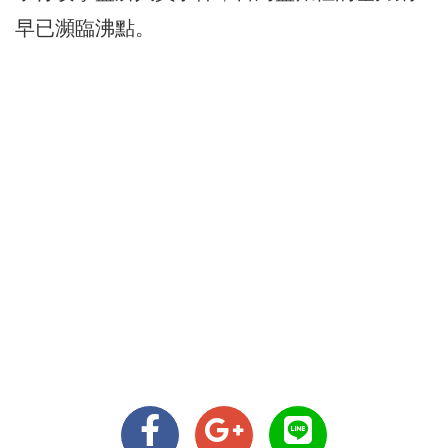
早已瀕臨沸點。