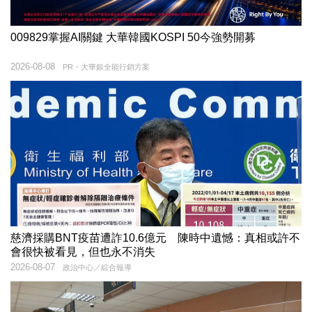
009829掌握AI關鍵 大華韓國KOSPI 50今強勢開募
2026-08-08
PR・大華銀全能行銷方案
慈濟採購BNT疫苗遭詐10.6億元 陳時中遺憾：真相或許不
會很快被看見，但也永不消失
2026-08-07
政治中心／綜合報導