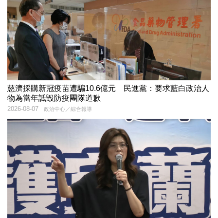
慈濟採購新冠疫苗遭騙10.6億元 民進黨：要求藍白政治人
物為當年詆毀防疫團隊道歉
2026-08-07
政治中心／綜合報導