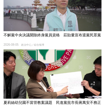
不解黨中央決議開除終身黨員資格 莊貽量宣布退黨民眾黨
2026-08-05
政治中心／綜合報導
夏莉絲幼兒園不當管教案議題 民進黨批市長蔣萬安不務正