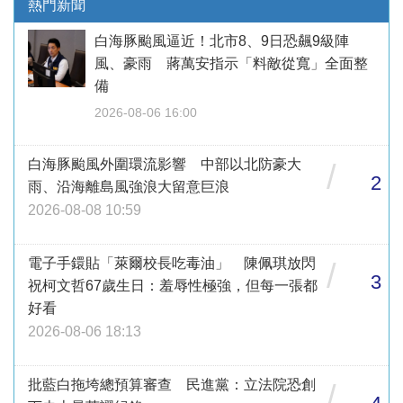
熱門新聞
白海豚颱風逼近！北市8、9日恐飆9級陣
風、豪雨 蔣萬安指示「料敵從寬」全面整
備
2026-08-06 16:00
白海豚颱風外圍環流影響 中部以北防豪大
/
2
雨、沿海離島風強浪大留意巨浪
2026-08-08 10:59
電子手鐶貼「萊爾校長吃毒油」 陳佩琪放閃
/
3
祝柯文哲67歲生日：羞辱性極強，但每一張都
好看
2026-08-06 18:13
批藍白拖垮總預算審查 民進黨：立法院恐創
/