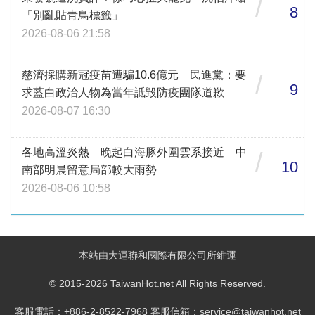
/
8
「別亂貼青鳥標籤」
2026-08-06 21:58
慈濟採購新冠疫苗遭騙10.6億元 民進黨：要
/
9
求藍白政治人物為當年詆毀防疫團隊道歉
2026-08-07 16:30
各地高溫炎熱 晚起白海豚外圍雲系接近 中
/
10
南部明晨留意局部較大雨勢
2026-08-06 10:58
本站由大運聯和國際有限公司所維運
© 2015-2026 TaiwanHot.net All Rights Reserved.
客服電話：+886-2-8522-7968 客服信箱：service@taiwanhot.net