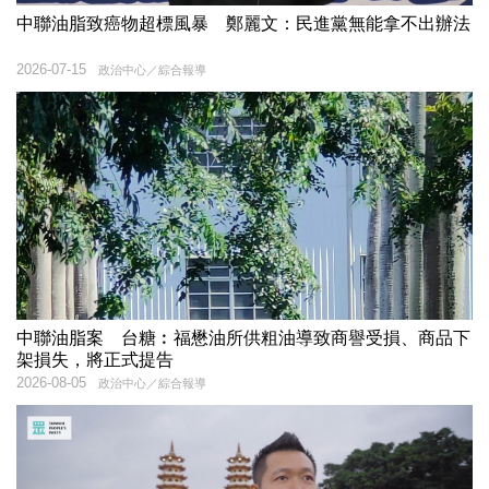
中聯油脂致癌物超標風暴 鄭麗文：民進黨無能拿不出辦法
2026-07-15
政治中心／綜合報導
中聯油脂案 台糖︰福懋油所供粗油導致商譽受損、商品下
架損失，將正式提告
2026-08-05
政治中心／綜合報導