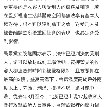
更重要的是收容人與受刑人的處遇及輔導，若
在監所裡連生活與醫療空間都無法享有基本人
權對待，根本難以達到矯正之效，對受刑人及
被告離開監所後重回社會的表現，也必定會受
到影響。
民眾黨立院黨團亦表示，法律已經判決的受刑
人，還可以放封或到工場活動，羈押禁見的收
容人卻連放封時間都被嚴格限制，且被關押在
最高的3樓，盛夏高溫下，舍房溫度高於戶外兩
度以上，悶熱、潮溼、擁擠不堪，還可能中
暑。從去年3月至今，北所已經出現17起收容人
暴行攻擊監所人員事件，台灣監獄裡的壓力鍋