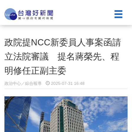
政院提NCC新委員人事案函請
立法院審議 提名蔣榮先、程
明修任正副主委
政治中心／綜合報導
2025-07-31 16:48