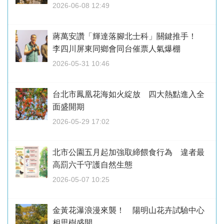
2026-06-08 12:49
蔣萬安讚「輝達落腳北士科」關鍵推手！
李四川屏東同鄉會同台催票人氣爆棚
2026-05-31 10:46
台北市鳳凰花海如火綻放 四大熱點進入全
面盛開期
2026-05-29 17:02
北市公園五月起加強取締餵食行為 違者最
高罰六千守護自然生態
2026-05-07 10:25
金黃花瀑浪漫來襲！ 陽明山花卉試驗中心
相思樹盛開