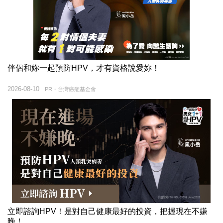
伴侶和妳一起預防HPV，才有資格說愛妳！
2026-08-10
PR・台灣癌症基金會
立即諮詢HPV！是對自己健康最好的投資，把握現在不嫌
晚！