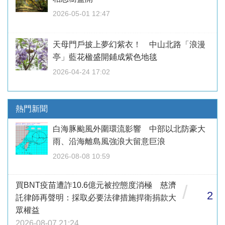
2026-05-01 12:47
天母門戶披上夢幻紫衣！ 中山北路「浪漫
亭」藍花楹盛開鋪成紫色地毯
2026-04-24 17:02
熱門新聞
白海豚颱風外圍環流影響 中部以北防豪大
雨、沿海離島風強浪大留意巨浪
2026-08-08 10:59
買BNT疫苗遭詐10.6億元被控態度消極 慈濟
/
2
託律師再聲明：採取必要法律措施捍衛捐款大
眾權益
2026-08-07 21:24