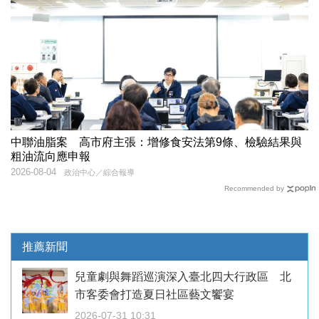
中聯油脂案 高市府主張：增修食安法第9條、檢驗結果與
粗油流向應申報
2026-08-04
政治中心／綜合報導
Recommended by
推薦新聞
兒童劇與舞蹈巡演深入臺北四大行政區 北
市客委會打造夏日社區藝文饗宴
2026-07-31 10:31