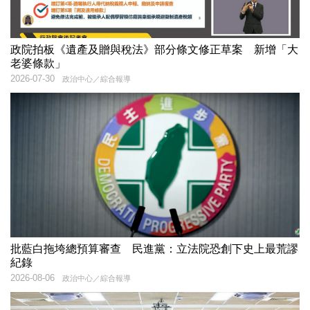
政院拍板《遺產及贈與稅法》部分條文修正草案 新增「大
老婆條款」
2026-07-30
政治中心／綜合報導
批藍白拖垮總預算審查 民進黨：立法院恐創下史上最荒謬
紀錄
2026-08-06
政治中心／綜合報導