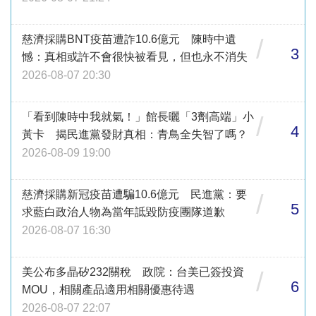
慈濟採購BNT疫苗遭詐10.6億元 陳時中遺
/
3
憾：真相或許不會很快被看見，但也永不消失
2026-08-07 20:30
「看到陳時中我就氣！」館長曬「3劑高端」小
/
4
黃卡 揭民進黨發財真相：青鳥全失智了嗎？
2026-08-09 19:00
慈濟採購新冠疫苗遭騙10.6億元 民進黨：要
/
5
求藍白政治人物為當年詆毀防疫團隊道歉
2026-08-07 16:30
美公布多晶矽232關稅 政院：台美已簽投資
/
6
MOU，相關產品適用相關優惠待遇
2026-08-07 22:07