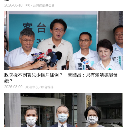
2026-08-10
PR・台灣癌症基金會
政院擬不副署兒少帳戶條例？ 黃國昌：只有賴清德能發
錢？
2026-08-09
政治中心／綜合報導