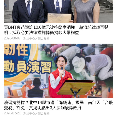
買BNT疫苗遭詐10.6億元被控態度消極 慈濟託律師再聲
明：採取必要法律措施捍衛捐款大眾權益
2026-08-07
政治中心／綜合報導
演習搞雙標？北中14縣市遭「降網速」擾民 南部因「台股
交易」豁免 黃揚明點出3大漏洞酸爆政府
2026-07-21
政治中心／綜合報導