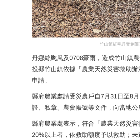
竹山鎮紅毛丹受創嚴
丹娜絲颱風及0708豪雨，造成竹山鎮
投縣竹山鎮依據「農業天然災害救助辦
申請。
縣府農業處請受災農戶自7月31日至8
證、私章、農會帳號等文件，向當地公
縣府農業處表示，符合「農業天然災害
20%以上者，依救助額度予以救助；未