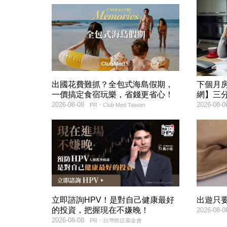
出國花費難抓？全包式海島假期，
下個月
一價搞定食宿玩樂，省錢更省心！
網】三
2026-08-08
2026-08-0
PR・Club Med Taiwan
立即諮詢HPV！是對自己健康最好
出遊只
的投資，把握現在不嫌晚！
2026-08-0
2026-08-08
PR・台灣癌症基金會