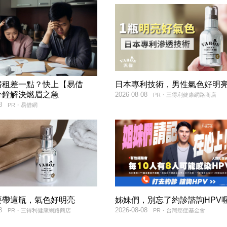
房租差一點？快上【易借
日本專利技術，男性氣色好明
分鐘解決燃眉之急
2026-08-08
PR・三得利健康網路商店
8
PR・易借網
要帶這瓶，氣色好明亮
姊妹們，別忘了約診諮詢HPV喔
8
2026-08-08
PR・三得利健康網路商店
PR・台灣癌症基金會