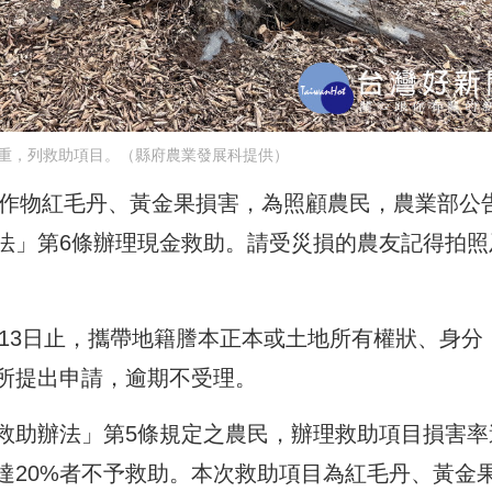
重，列救助項目。（縣府農業發展科提供）
農作物紅毛丹、黃金果損害，為照顧農民，農業部公
法」第6條辦理現金救助。請受災損的農友記得拍照
月13日止，攜帶地籍謄本正本或土地所有權狀、身分
所提出申請，逾期不受理。
救助辦法」第5條規定之農民，辦理救助項目損害率
達20%者不予救助。本次救助項目為紅毛丹、黃金