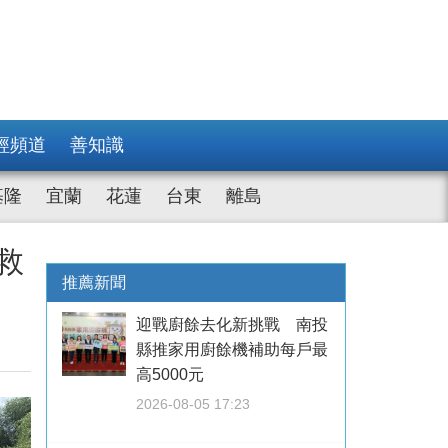
經頻道
善知識
基隆
宜蘭
花蓮
台東
離島
救
推薦新聞
迎戰廚餘去化新挑戰 南投
縣推家用廚餘機補助每戶最
高5000元
2026-08-05 17:23