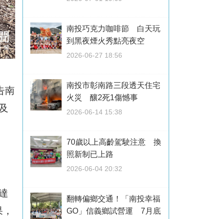
南投巧克力咖啡節 白天玩
到黑夜煙火秀點亮夜空
2026-06-27 18:56
南投市彰南路三段透天住宅
告南
火災 釀2死1傷憾事
及
2026-06-14 15:38
70歲以上高齡駕駛注意 換
照新制已上路
2026-06-04 20:32
達
翻轉偏鄉交通！「南投幸福
果，
GO」信義鄉試營運 7月底