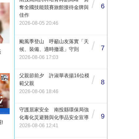
/
6
奪全國技能競賽旅館接待金牌與
佳作
2026-08-05 20:46
颱風季登山 呼籲山友落實「天
/
7
候、裝備、適時撤退」守則
亮
2026-08-06 17:03
父親節前夕 許淑華表揚16位模
/
8
範父親
2026-08-06 18:46
守護居家安全 南投縣環保局強
/
9
化毒化災避難與化學品安全宣導
!
2026-08-06 12:41