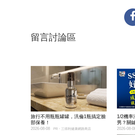
留言討論區
旅行不用瓶瓶罐罐，汎倫1瓶搞定臉
1/2機
部保養！
男？關
2026-08-08
2026-08-0
PR・三得利健康網路商店