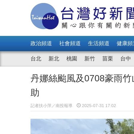
政治頻道
社會頻道
生活頻道
健康頻
台北
新北
桃園
新竹
苗栗
台中
丹娜絲颱風及0708豪雨
助
記者扶小萍／南投報導
2025-07-31 17:02