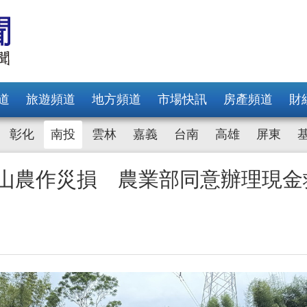
道
旅遊頻道
地方頻道
市場快訊
房產頻道
財
彰化
南投
雲林
嘉義
台南
高雄
屏東
竹山農作災損 農業部同意辦理現金