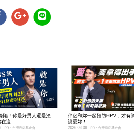
率淪陷！你是好男人還是渣
伴侶和妳一起預防HPV，才有
鍵在這
說愛妳！
8
2026-08-08
PR・台灣癌症基金會
PR・台灣癌症基金會