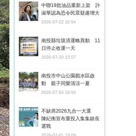
中聯19批油品重新上架 許
淑華認為恐令民眾疑慮增大
2026-07-22 16:54
南投縣垃圾清運略異動 11
日停止收運一天
2026-07-10 13:07
南投市中山公園戲水區啟
動 親子同樂清涼一夏
2026-07-04 16:56
不缺席2026九合一大選
陳紀衡宣布重投入集集鎮長
選戰
2026-07-01 19:09