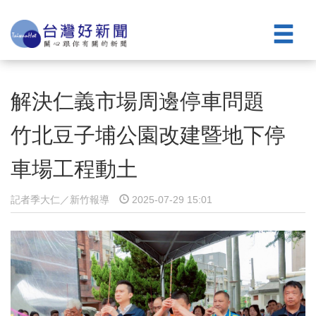
解決仁義市場周邊停車問題
竹北豆子埔公園改建暨地下停
車場工程動土
記者季大仁／新竹報導
2025-07-29 15:01