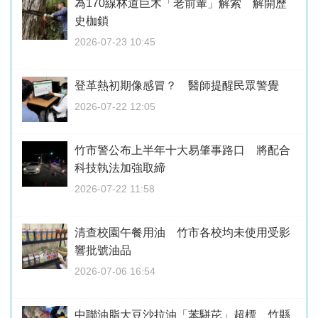
為170線林道巨木「老前輩」解索 解開歷
史枷鎖
2026-07-23 10:45
登革熱初期像感冒？ 醫師提醒民眾警覺
2026-07-22 12:05
竹市警公布上半年十大易肇事路口 將配合
科技執法加強取締
2026-07-22 11:58
清查校園午餐用油 竹市各校均未使用受影
響批號油品
2026-07-06 16:54
中聯油脂大豆沙拉油「苯駢芘」超標 竹縣