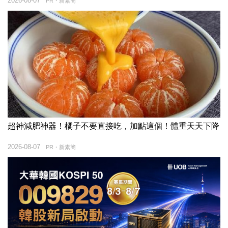
2026-08-07
PR・新素簡
超神減肥神器！橘子不要直接吃，加點這個！體重天天下降
2026-08-07
PR・新素簡