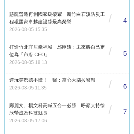
慈龍營造再創國家級榮耀 新竹白石溪防災工
/
4
程獲國家卓越建設獎最高榮譽
2026-08-05 15:35
打造竹北宜居幸福城 邱臣遠：未來將自己定
/
5
位為「市府 CEO」
2026-08-05 18:13
連玩笑都聽不懂！ 醫：當心大腦拉警報
/
6
2026-08-05 11:35
鄭麗文、楊文科高喊五合一必勝 呼籲支持徐
/
7
欣瑩成為科技縣長
2026-08-05 17:06