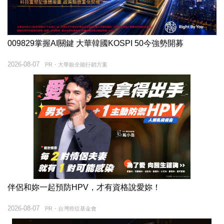
009829掌握AI關鍵 大華韓國KOSPI 50今強勢開募
2026-08-07
PR・大華銀全能行銷方案
伴侶和妳一起預防HPV，才有資格說愛妳！
2026-08-07
PR・台灣癌症基金會