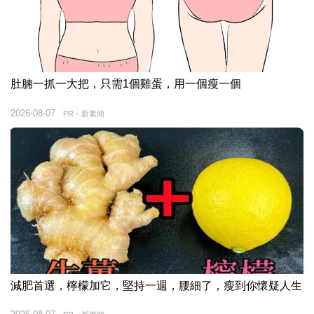
肚腩一抓一大把，只需1個雞蛋，用一個瘦一個
2026-08-07
PR・新素簡
減肥首選，檸檬加它，堅持一週，腰細了，瘦到你懷疑人生