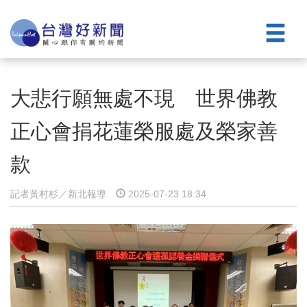
大悲行願無處不現 世界佛教
正心會捐花蓮榮服處及榮家善
款
記者黃村杉／新北報導
2025-07-23 18:34