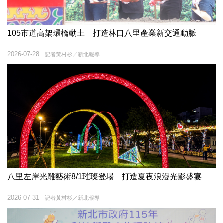
105市道高架環橋動土 打造林口八里產業新交通動脈
2026-07-28
記者黃村杉／新北報導
八里左岸光雕藝術8/1璀璨登場 打造夏夜浪漫光影盛宴
2026-07-31
記者黃村杉／新北報導