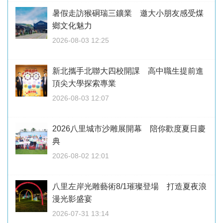
暑假走訪猴硐瑞三鑛業 邀大小朋友感受煤
鄉文化魅力
2026-08-03 12:25
新北攜手北聯大四校開課 高中職生提前進
頂尖大學探索專業
2026-08-03 12:07
2026八里城市沙雕展開幕 陪你歡度夏日慶
典
2026-08-02 12:01
八里左岸光雕藝術8/1璀璨登場 打造夏夜浪
漫光影盛宴
2026-07-31 13:14