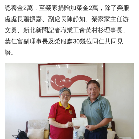
認養金2萬，至榮家捐贈加菜金2萬，除了榮服
處處長蕭振嘉、副處長陳靜如、榮家家主任游
文勇、新北新聞記者職業工會黃村杉理事長、
葉仁富副理事長及榮服處30幾位同仁共同見
證。