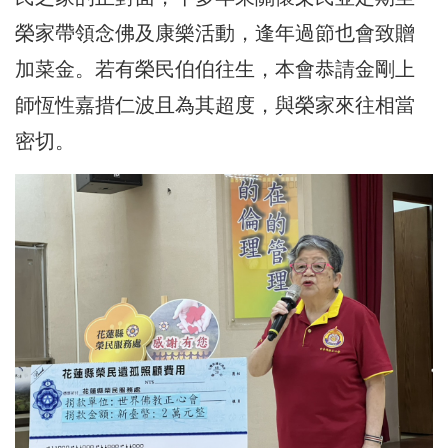
榮家帶領念佛及康樂活動，逢年過節也會致贈
加菜金。若有榮民伯伯往生，本會恭請金剛上
師恆性嘉措仁波且為其超度，與榮家來往相當
密切。