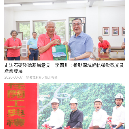
走訪石碇聆聽基層意見 李四川：推動深坑輕軌帶動觀光及
產業發展
2026-08-07
記者黃村杉／新北報導