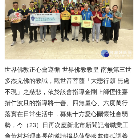
世界佛教正心會遵循 世界佛教教皇 南無第三世
多杰羌佛的教誡，觀世音菩薩「大悲行願 無處
不現」之慈悲，依於該會指導金剛上師恆性嘉
措仁波且的指導將十善、四無量心、六度萬行
落實在日常生活中，募集十方愛心關懷社會弱
勢，今（23）日再次應新北市新聞記者職業工
會黃村杉理事長的邀請捐花蓮榮服處遺孤認養