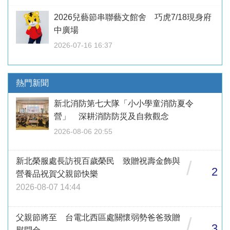
2026兒藝節串聯藝文館舍 巧虎7/18現身府
中廣場
2026-07-16 16:37
熱門新聞
新北消防第七大隊「小小學童消防夏令
營」 深耕消防防災及自救觀念
2026-08-06 20:55
新北榮服處長訪視百歲榮民 致贈祝壽金飾與
/
2
營養品祝賀父親節快樂
2026-08-07 14:44
父親節將至 台電北西區處關懷弱勢爸爸致贈
/
3