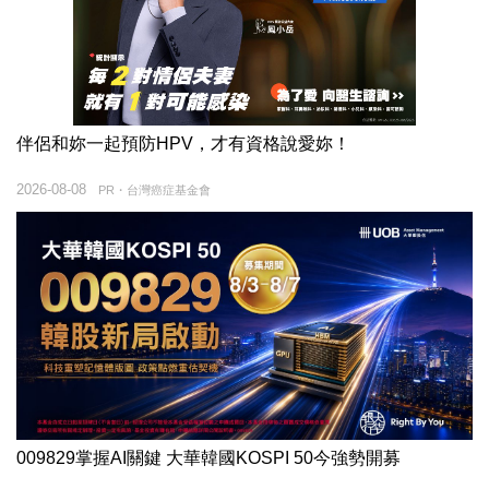
伴侶和妳一起預防HPV，才有資格說愛妳！
2026-08-08
PR・台灣癌症基金會
009829掌握AI關鍵 大華韓國KOSPI 50今強勢開募