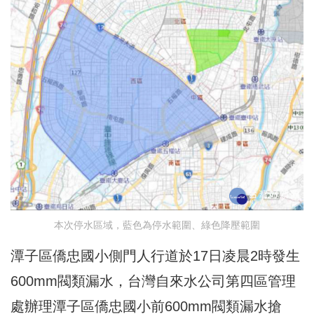
本次停水區域，藍色為停水範圍、綠色降壓範圍
潭子區僑忠國小側門人行道於17日凌晨2時發生
600mm閥類漏水，台灣自來水公司第四區管理
處辦理潭子區僑忠國小前600mm閥類漏水搶