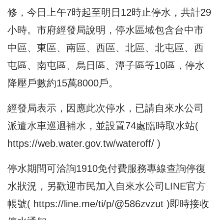
修，今日上午7時起至明日12時止停水，共計29
小時。市府經發局說明，停水區域包含台中市
中區、東區、南區、西區、北區、北屯區、西
屯區、南屯區、烏日區、潭子區等10區，停水
降壓戶數約15萬8000戶。
經發局表示，因應此次停水，已請自來水公司
派遣水車巡迴補水，並設置74處臨時取水站(
https://web.water.gov.tw/wateroff/
)
停水期間可洽詢1910免付費服務專線查詢停復
水狀況，另歡迎市民加入自來水公司LINE官方
帳號(
https://line.me/ti/p/@586zvzut
)即時接收