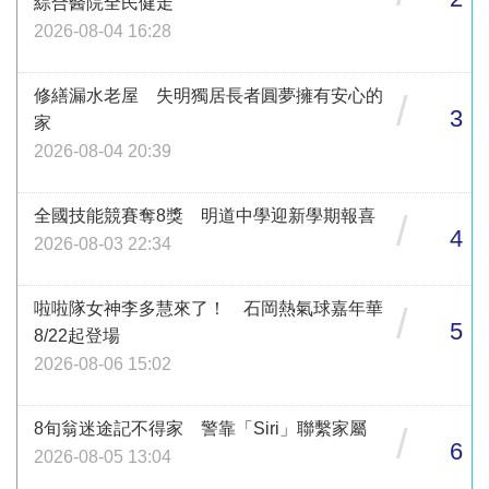
綜合醫院全民健走
2026-08-04 16:28
修繕漏水老屋 失明獨居長者圓夢擁有安心的
/
3
家
2026-08-04 20:39
全國技能競賽奪8獎 明道中學迎新學期報喜
/
4
2026-08-03 22:34
啦啦隊女神李多慧來了！ 石岡熱氣球嘉年華
/
5
8/22起登場
2026-08-06 15:02
8旬翁迷途記不得家 警靠「Siri」聯繫家屬
/
6
2026-08-05 13:04