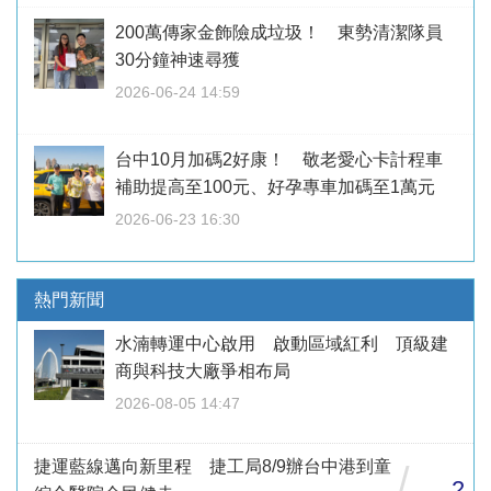
200萬傳家金飾險成垃圾！ 東勢清潔隊員
30分鐘神速尋獲
2026-06-24 14:59
台中10月加碼2好康！ 敬老愛心卡計程車
補助提高至100元、好孕專車加碼至1萬元
2026-06-23 16:30
熱門新聞
水湳轉運中心啟用 啟動區域紅利 頂級建
商與科技大廠爭相布局
2026-08-05 14:47
捷運藍線邁向新里程 捷工局8/9辦台中港到童
/
2