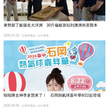
東勢新丁粄揚名大洋洲 30斤龜粄首站到澳洲布里斯本
2026-07-23
記者李梅金／台中報導
啦啦隊女神李多慧來了！ 石岡熱氣球嘉年華8/22起登場
2026-08-06
記者李梅金／台中報導