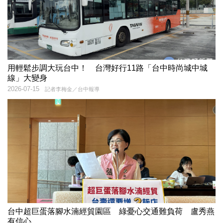
用輕鬆步調大玩台中！ 台灣好行11路「台中時尚城中城
線」大變身
2026-07-15
記者李梅金／台中報導
台中超巨蛋落腳水湳經貿園區 綠憂心交通難負荷 盧秀燕
有信心