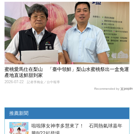
蜜桃愛馬仕在梨山 「臺中領鮮」梨山水蜜桃祭出一盒免運
產地直送鮮甜到家
2026-07-22
記者李梅金／台中報導
Recommended by
推薦新聞
啦啦隊女神李多慧來了！ 石岡熱氣球嘉年
華8/22起登場