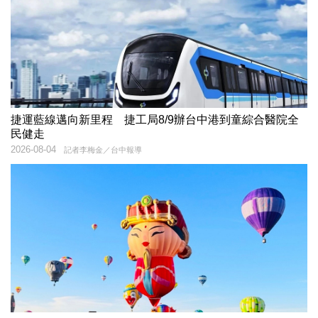
捷運藍線邁向新里程 捷工局8/9辦台中港到童綜合醫院全
民健走
2026-08-04
記者李梅金／台中報導