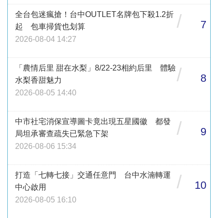
全台包迷瘋搶！台中OUTLET名牌包下殺1.2折
/
7
起 包車掃貨也划算
2026-08-04 14:27
「農情后里 甜在水梨」8/22-23相約后里 體驗
/
8
水梨香甜魅力
2026-08-05 14:40
中市社宅消保宣導圖卡竟出現五星國徽 都發
/
9
局坦承審查疏失已緊急下架
2026-08-06 15:34
打造「七轉七接」交通任意門 台中水湳轉運
/
10
中心啟用
2026-08-05 16:10