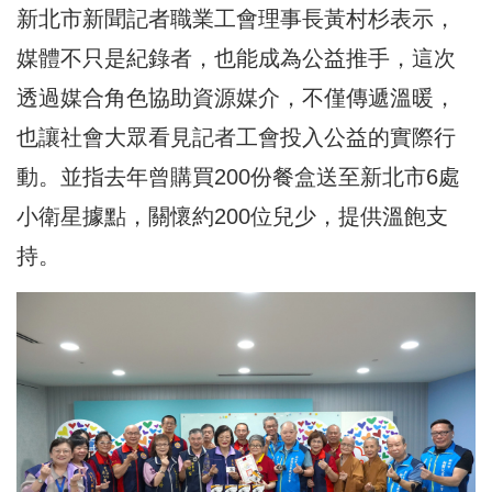
新北市新聞記者職業工會
理事長黃村杉表示，
媒體不只是紀錄者，也能成為公益推手，這次
透過媒合角色協助資源媒介，不僅傳遞溫暖，
也讓社會大眾看見記者工會投入公益的實際行
動。並指去年曾購買200份餐盒送至新北市6處
小衛星據點，關懷約200位兒少，提供溫飽支
持。