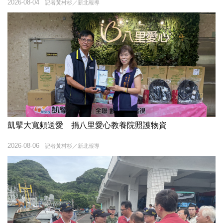
2026-08-04
記者黃村杉／新北報導
凱擘大寬頻送愛 捐八里愛心教養院照護物資
2026-08-06
記者黃村杉／新北報導