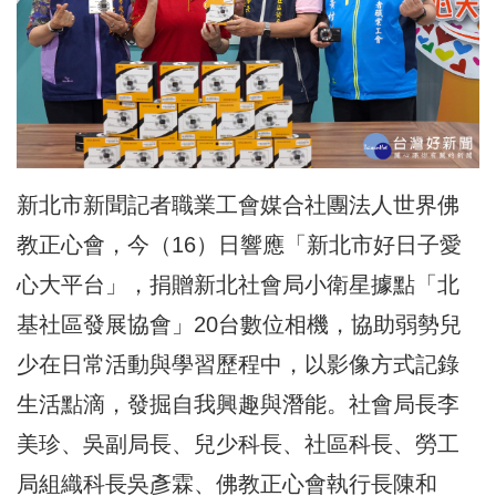
新北市新聞記者職業工會媒合社團法人世界
佛
教正心會
，今（16）日響應「新北市好日子愛
心大平台」，捐贈新北社會局
小衛星據點
「北
基社區發展協會」20台數位相機，協助弱勢兒
少在日常活動與學習歷程中，以影像方式記錄
生活點滴，發掘自我興趣與潛能。社會局長李
美珍、吳副局長、兒少科長、社區科長、勞工
局組織科長吳彥霖、佛教正心會執行長陳和