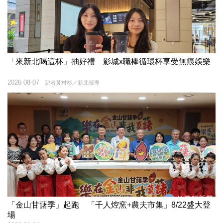
「來新北喝這杯」抽好禮 影城x職棒循環杯享受無痕娛樂
2026-08-07
記者黃村杉／新北報導
「金山甘藷季」起跑 「千人焢窯+農夫市集」8/22盛大登
場