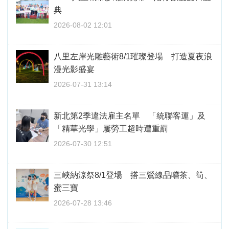
典
2026-08-02 12:01
八里左岸光雕藝術8/1璀璨登場 打造夏夜浪
漫光影盛宴
2026-07-31 13:14
新北第2季違法雇主名單 「統聯客運」及
「精華光學」屢勞工超時遭重罰
2026-07-30 12:51
三峽納涼祭8/1登場 搭三鶯線品嚐茶、筍、
蜜三寶
2026-07-28 13:46