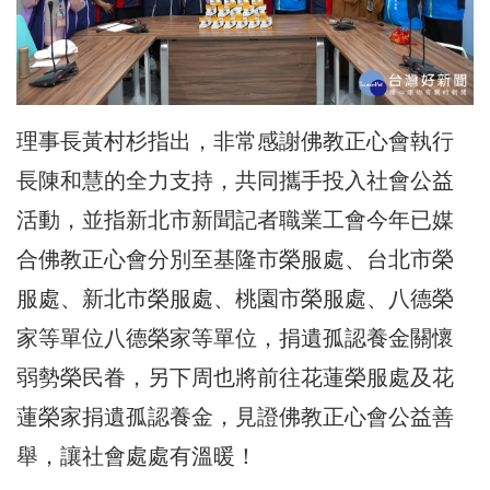
理事長黃村杉指出，非常感謝
佛教正心會
執行
長陳和慧的全力支持，共同攜手投入社會
公益
活動
，並指新北市新聞記者職業工會今年已媒
合
佛教正心會
分別至基隆
市榮服處、
台
北市榮
服處、
新北
市榮服處、
桃園市
榮服處、八德榮
家
等單位八德榮家等單位，
捐遺孤認養金
關懷
弱勢榮民眷，另下周也將前往花蓮榮服處及花
蓮榮家捐遺孤認養金，見證佛教正心會公益善
舉，讓社會處處有溫暖！