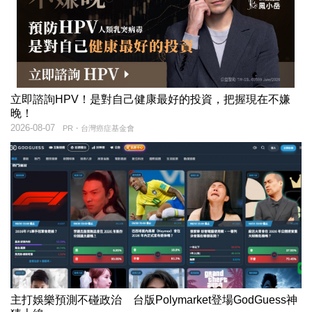
立即諮詢HPV！是對自己健康最好的投資，把握現在不嫌
晚！
2026-08-07
PR・台灣癌症基金會
主打娛樂預測不碰政治 台版Polymarket登場GodGuess神