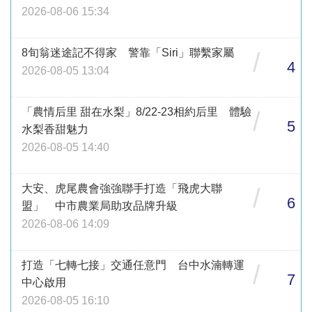
2026-08-06 15:34
8旬翁迷途記不得家 警靠「Siri」聯繫家屬
/
4
2026-08-05 13:04
「農情后里 甜在水梨」8/22-23相約后里 體驗
/
5
水梨香甜魅力
2026-08-05 14:40
大安、虎尾農會強強聯手打造「飛虎大聯
/
6
盟」 中市農業局助攻品牌升級
2026-08-06 14:09
打造「七轉七接」交通任意門 台中水湳轉運
/
7
中心啟用
2026-08-05 16:10