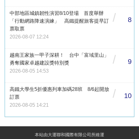
中部地區城鎮韌性演習8/10登場 首度舉辦
/
8
「行動網路降速演練」 高鐵提醒旅客提早訂
票取票
2026-08-07 12:24
越南王家族一甲子深耕！ 台中「富域里山」
/
9
勇奪國家卓越建設獎特別獎
2026-08-05 14:53
高鐵大學生5折優惠列車加碼28班 8/6起開放
/
10
訂票
2026-08-05 14:21
本站由大運聯和國際有限公司所維運