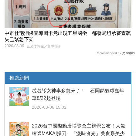
中市社宅消保宣導圖卡竟出現五星國徽 都發局坦承審查疏
失已緊急下架
2026-08-06
記者李梅金／台中報導
Recommended by
推薦新聞
啦啦隊女神李多慧來了！ 石岡熱氣球嘉年
華8/22起登場
2026-08-06 15:02
2026台中國際動漫博覽會主視覺公布！人氣
繪師MAKAI操刀 「漫味食光」美食系美少