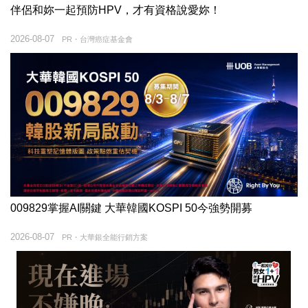
伴侶和妳一起預防HPV，才有資格說愛妳！
2026-08-07
PR・台灣癌症基金會
009829掌握AI關鍵 大華韓國KOSPI 50今強勢開募
2026-08-07
PR・大華銀全能行銷方案