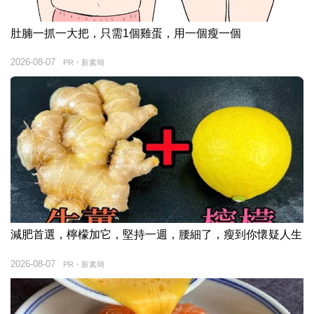
肚腩一抓一大把，只需1個雞蛋，用一個瘦一個
2026-08-07
PR・新素簡
減肥首選，檸檬加它，堅持一週，腰細了，瘦到你懷疑人生
2026-08-07
PR・新素簡