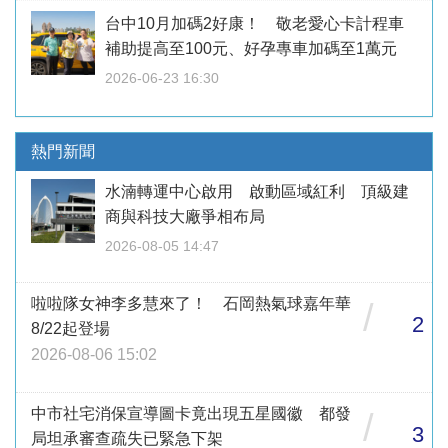
台中10月加碼2好康！ 敬老愛心卡計程車
補助提高至100元、好孕專車加碼至1萬元
2026-06-23 16:30
熱門新聞
水湳轉運中心啟用 啟動區域紅利 頂級建
商與科技大廠爭相布局
2026-08-05 14:47
啦啦隊女神李多慧來了！ 石岡熱氣球嘉年華
/
2
8/22起登場
2026-08-06 15:02
中市社宅消保宣導圖卡竟出現五星國徽 都發
/
3
局坦承審查疏失已緊急下架