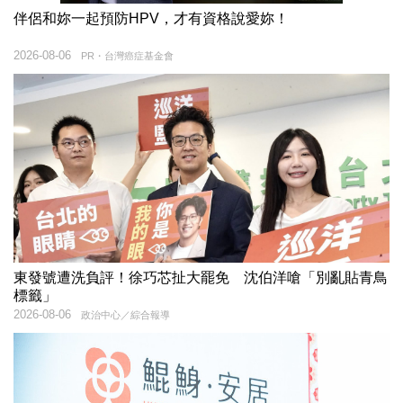
伴侶和妳一起預防HPV，才有資格說愛妳！
2026-08-06
PR・台灣癌症基金會
東發號遭洗負評！徐巧芯扯大罷免 沈伯洋嗆「別亂貼青鳥
標籤」
2026-08-06
政治中心／綜合報導