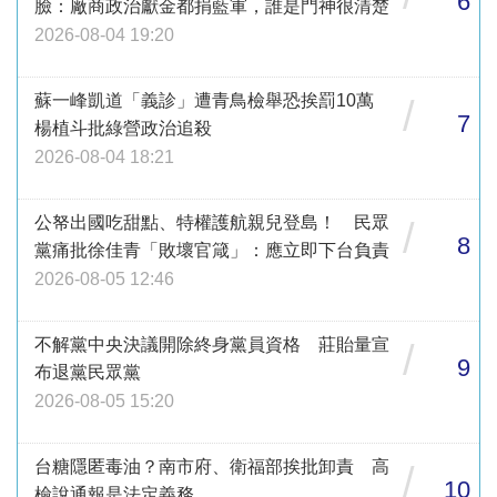
6
臉：廠商政治獻金都捐藍軍，誰是門神很清楚
2026-08-04 19:20
蘇一峰凱道「義診」遭青鳥檢舉恐挨罰10萬
/
7
楊植斗批綠營政治追殺
2026-08-04 18:21
公帑出國吃甜點、特權護航親兒登島！ 民眾
/
8
黨痛批徐佳青「敗壞官箴」：應立即下台負責
2026-08-05 12:46
不解黨中央決議開除終身黨員資格 莊貽量宣
/
9
布退黨民眾黨
2026-08-05 15:20
台糖隱匿毒油？南市府、衛福部挨批卸責 高
/
10
檢說通報是法定義務