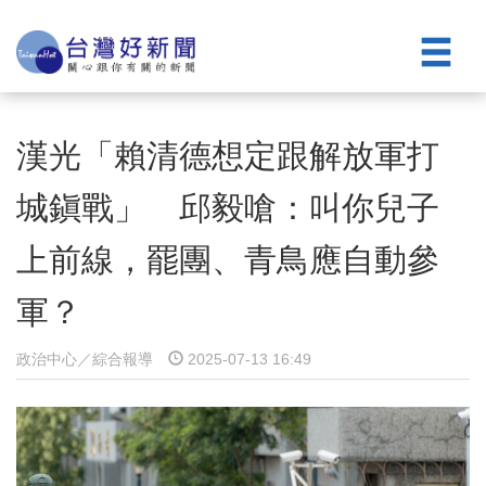
漢光「賴清德想定跟解放軍打
城鎭戰」 邱毅嗆：叫你兒子
上前線，罷團、青鳥應自動參
軍？
政治中心／綜合報導
2025-07-13 16:49