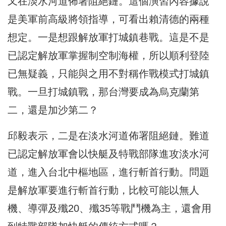
又在淡水河道佈署阻絕鏈。這個演習內容據說
是美軍前高級將領指導，可看出賴清德的兩種
想定。一是想跟解放軍打城鎮巷戰。這是不是
已認定解放軍掌握制空制海權，所以順利登陸
已無疑義，只能與之用不對稱作戰模式打城鎮
戰。一旦打城鎮戰，那台灣要成為烏克蘭第
二，還是加沙第二？
邱毅表示，二是在淡水河道佈署阻絕鏈。難道
已認定解放軍會以快艇及特戰部隊進攻淡水河
道，進入台北中樞地區，進行斬首行動。問題
是解放軍要進行斬首行動，比較可能以無人
機、導彈及殲20、殲35等戰鬥機為主，還會用