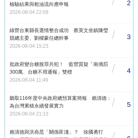
/
2
檢驗結果與粗油流向應申報
2026-08-04 22:09
綠營台東縣長選情整合成功 蔡英文坐鎮陳瑩
/
3
競總主委、劉櫂豪任總幹事
2026-08-04 15:23
批政府變台糖脫罪共犯！ 藍營質疑「南僑罰
/
4
300萬、台糖不用通報」雙標
2026-08-04 11:49
聽取116年度中央政府總預算案簡報 賴清德：
/
5
為台灣累積永續發展實力
2026-08-04 21:13
賴清德與洪堯昆「關係匪淺」？ 徐國勇打
/