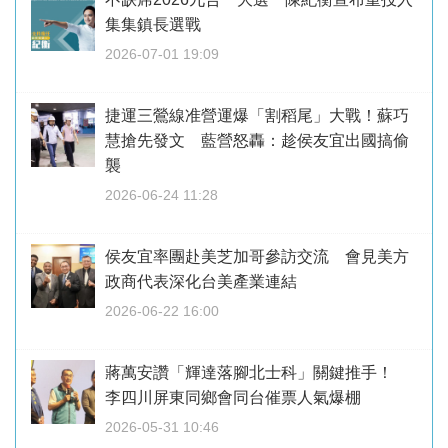
集集鎮長選戰
2026-07-01 19:09
捷運三鶯線准營運爆「割稻尾」大戰！蘇巧
慧搶先發文 藍營怒轟：趁侯友宜出國搞偷
襲
2026-06-24 11:28
侯友宜率團赴美芝加哥參訪交流 會見美方
政商代表深化台美產業連結
2026-06-22 16:00
蔣萬安讚「輝達落腳北士科」關鍵推手！
李四川屏東同鄉會同台催票人氣爆棚
2026-05-31 10:46