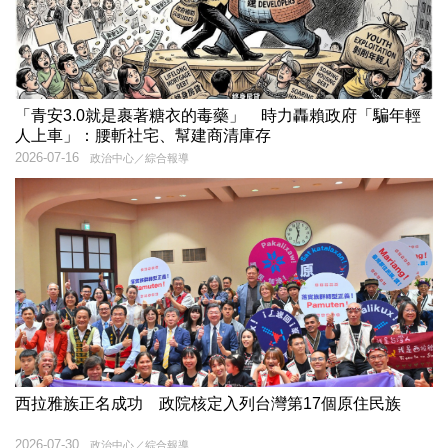
「青安3.0就是裹著糖衣的毒藥」 時力轟賴政府「騙年輕
人上車」：腰斬社宅、幫建商清庫存
2026-07-16
政治中心／綜合報導
西拉雅族正名成功 政院核定入列台灣第17個原住民族
2026-07-30
政治中心／綜合報導