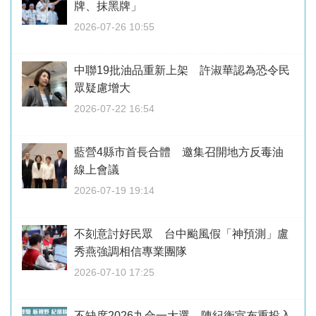
牌、抹黑牌」
2026-07-26 10:55
中聯19批油品重新上架 許淑華認為恐令民
眾疑慮增大
2026-07-22 16:54
藍營4縣市首長合體 邀集召開地方反毒油
線上會議
2026-07-19 19:14
不刻意討好民眾 台中颱風假「神預測」盧
秀燕強調相信專業團隊
2026-07-10 17:25
不缺席2026九合一大選 陳紀衡宣布重投入