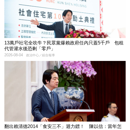
13萬戶社宅全吹牛？民眾黨爆賴政府任內只蓋5千戶 包租
代管灌水後恐剩「零戶」
2026-08-04
政治中心／綜合報導
翻出賴清德2014「食安三不」迴力鏢！ 陳以信：當年怎