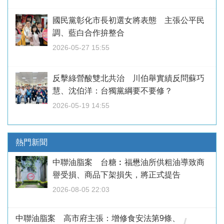
國民黨彰化市長初選女將表態 主張公平民
調、藍白合作拚整合
2026-05-27 15:55
反擊綠營酸雙北共治 川伯舉實績反問蘇巧
慧、沈伯洋：台獨黨綱要不要修？
2026-05-19 14:55
熱門新聞
中聯油脂案 台糖︰福懋油所供粗油導致商
譽受損、商品下架損失，將正式提告
2026-08-05 22:03
中聯油脂案 高市府主張：增修食安法第9條、