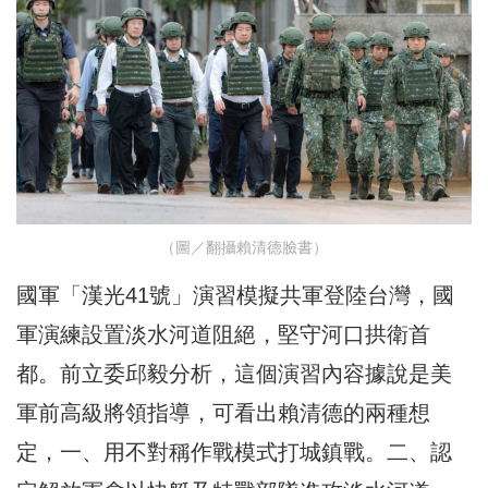
（圖／翻攝賴清德臉書）
國軍「漢光41號」演習模擬共軍登陸台灣，國
軍演練設置淡水河道阻絕，堅守河口拱衛首
都。前立委邱毅分析，這個演習內容據說是美
軍前高級將領指導，可看出賴清德的兩種想
定，一、用不對稱作戰模式打城鎮戰。二、認