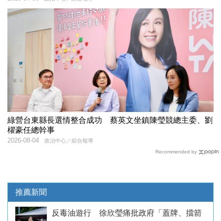
綠營台東縣長選情整合成功 蔡英文坐鎮陳瑩競總主委、劉
櫂豪任總幹事
2026-08-04
政治中心／綜合報導
Recommended by
推薦新聞
反毒油遊行 徐欣瑩痛批政府「蓋牌、擋箭