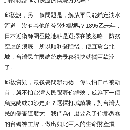
到特戰部隊加快艇的傳統方式嗎？
邱毅說，另一個問題是，解放軍只能鎖定淡水
河道，沒有其他的登陸地點嗎？1895乙未年，
日本近衛師團登陸地點是選擇在被忽略，防務
空虛的澳底。所以順利登陸後，便直攻台北
城，台灣民主國總統唐景崧很快就攜巨款溜
了。
邱毅質疑，最後要問賴清德，你只怕自己被斬
首，就不怕台灣人民跟著你糟殃，成為下一個
烏克蘭或加沙走廊？選擇打城鎮戰，對台灣人
民的傷害這麽大，我們為什麼要為了你那愚蠢
的台獨神主牌，做出如此巨大的生命財產損