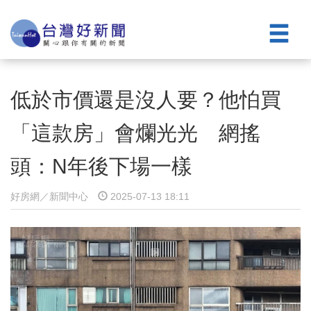
低於市價還是沒人要？他怕買
「這款房」會爛光光 網搖
頭：N年後下場一樣
好房網／新聞中心
2025-07-13 18:11