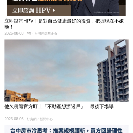
立即諮詢HPV！是對自己健康最好的投資，把握現在不嫌
晚！
2026-08-08
PR・台灣癌症基金會
他欠稅遭官方盯上「不動產想辦過戶」 最後下場曝
2026-08-06
好房網／新聞中心