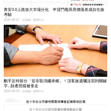
青安3.0上路放大市場分化 申貸門檻與房價落差成自住族
考驗
2026-08-07
好房網／新聞中心
刪手足特留分「並非取消繼承權」！頂客族遺囑沒寫到關鍵
字...財產照樣被拿走
2026-08-03
好房網／新聞中心