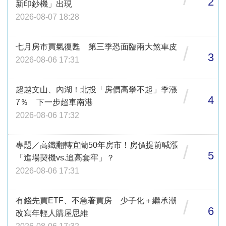
2
新印鈔機」出現
2026-08-07 18:28
七月房市買氣復甦 第三季恐面臨兩大煞車皮
/
3
2026-08-06 17:31
超越文山、內湖！北投「房價高攀不起」季漲
/
4
7％ 下一步超車南港
2026-08-06 17:32
專題／高鐵翻轉宜蘭50年房市！房價提前喊漲
/
5
「進場契機vs.追高套牢」？
2026-08-06 17:31
有錢先買ETF、不急著買房 少子化＋繼承潮
/
6
改寫年輕人購屋思維