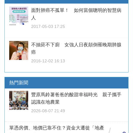
面對肺癌不孤單！ 如何當個聰明的智慧病
人
2017-05-03 17:25
不抽菸不下廚 女強人日夜顛倒罹晚期肺腺
癌
2016-12-02 16:13
熱門新聞
豐原馬鈴薯爸爸的酸甜幸福時光 親子攜手
認識在地農業
2026-08-07 21:49
單憑房價、地價已靠不住？資金大遷徙「地產
/