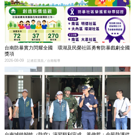
台南防暴實力閃耀全國 環湖及民榮社區勇奪防暴戲劇全國
獎項
2026-08-09
記者莊漢昌／台南報導
台南城鎮韌性（防空）演習順利完成 黃偉哲：全民防護從