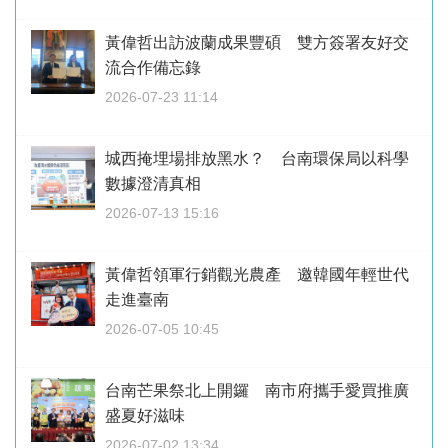
黃偉哲出訪波蘭成果豐碩 雙方簽署友好交
流合作備忘錄
2026-07-23 11:14
城西掩埋場排放黑水？ 台南環保局以科學
數據澄清真相
2026-07-13 15:16
黃偉哲領軍行銷觀光農產 邀韓國年輕世代
走進臺南
2026-07-05 10:45
台南芒果祭北上開鑼 南市府攜手愛買推廣
盛夏好滋味
2026-07-02 13:34