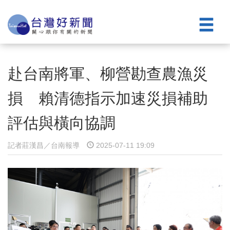
赴台南將軍、柳營勘查農漁災
損 賴清德指示加速災損補助
評估與橫向協調
記者莊漢昌／台南報導
2025-07-11 19:09