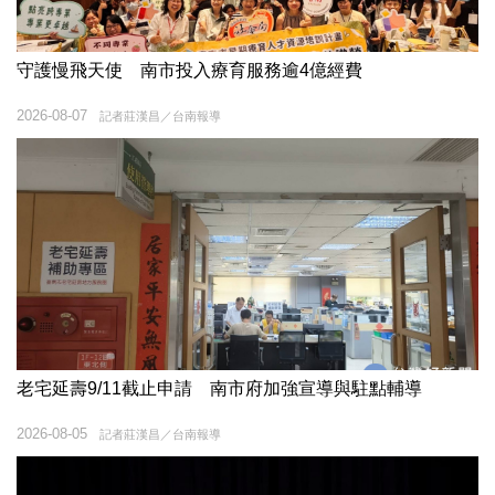
守護慢飛天使 南市投入療育服務逾4億經費
2026-08-07
記者莊漢昌／台南報導
老宅延壽9/11截止申請 南市府加強宣導與駐點輔導
2026-08-05
記者莊漢昌／台南報導