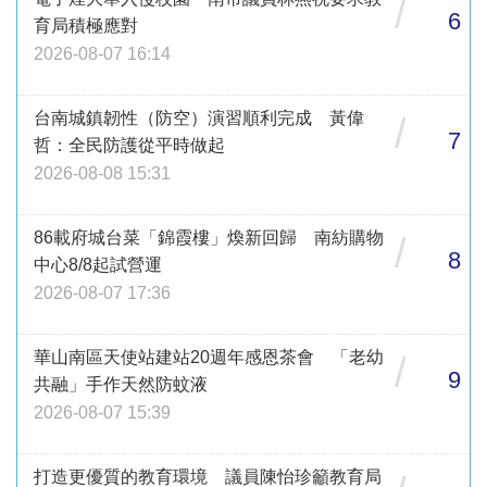
/
6
育局積極應對
2026-08-07 16:14
台南城鎮韌性（防空）演習順利完成 黃偉
/
7
哲：全民防護從平時做起
2026-08-08 15:31
86載府城台菜「錦霞樓」煥新回歸 南紡購物
/
8
中心8/8起試營運
2026-08-07 17:36
華山南區天使站建站20週年感恩茶會 「老幼
/
9
共融」手作天然防蚊液
2026-08-07 15:39
打造更優質的教育環境 議員陳怡珍籲教育局