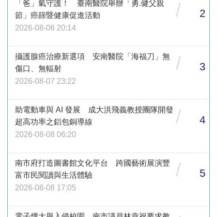
「爸」氣守護！ 臺南醫院舉辦「勇.健父親
/
2
節」癌篩暨健康促進活動
2026-08-06 20:14
攝護腺癌治療新選項 安南醫院「海福刀」無
/
3
傷口、無輻射
2026-08-07 23:22
助電動車與 AI 發展 成大洪飛義教授團隊開發
/
4
超高功率之鋁包銅導線
2026-08-08 06:20
南市府打造圖書館文化平台 跨國藝術展演豐
/
5
富市民閱讀與生活體驗
2026-08-08 17:05
電子煙大舉入侵校園 南市議員林燕祝要求教