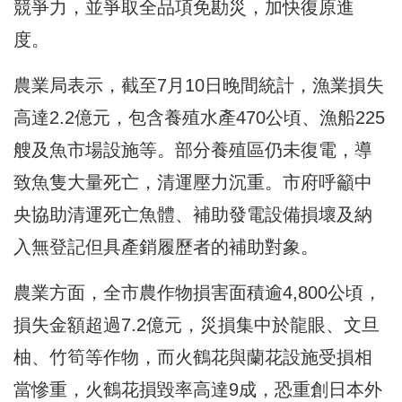
競爭力，並爭取全品項免勘災，加快復原進
度。
農業局表示，截至7月10日晚間統計，漁業損失
高達2.2億元，包含養殖水產470公頃、漁船225
艘及魚市場設施等。部分養殖區仍未復電，導
致魚隻大量死亡，清運壓力沉重。市府呼籲中
央協助清運死亡魚體、補助發電設備損壞及納
入無登記但具產銷履歷者的補助對象。
農業方面，全市農作物損害面積逾4,800公頃，
損失金額超過7.2億元，災損集中於龍眼、文旦
柚、竹筍等作物，而火鶴花與蘭花設施受損相
當慘重，火鶴花損毀率高達9成，恐重創日本外