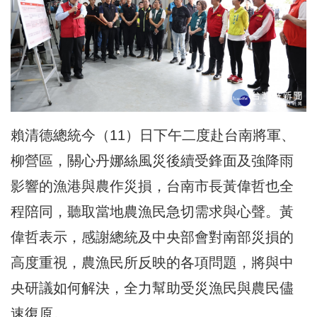
賴清德總統今（11）日下午二度赴台南將軍、
柳營區，關心丹娜絲風災後續受鋒面及強降雨
影響的漁港與農作災損，台南市長黃偉哲也全
程陪同，聽取當地農漁民急切需求與心聲。黃
偉哲表示，感謝總統及中央部會對南部災損的
高度重視，農漁民所反映的各項問題，將與中
央研議如何解決，全力幫助受災漁民與農民儘
速復原。