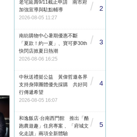
老宅延壽9/11截止申請 南市府
/
2
加強宣導與駐點輔導
2026-08-05 11:27
南紡購物中心暑期優惠不斷
/
3
「夏款！約一夏」、寶可夢30th
快閃店掀夏日熱潮
2026-08-06 16:25
中秋送禮挺公益 黃偉哲邀各界
/
4
支持身障團體優先採購 共好同
行傳遞希望
2026-08-05 16:07
和逸飯店·台南西門館 推出「酪
/
5
跑農遊趣」住房專案 、「府城文
化走讀」兩項全新體驗