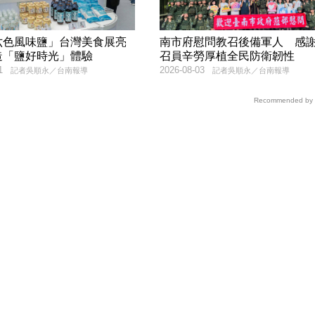
六色風味鹽」台灣美食展亮
南市府慰問教召後備軍人 感
造「鹽好時光」體驗
召員辛勞厚植全民防衛韌性
1
2026-08-03
記者吳順永／台南報導
記者吳順永／台南報導
Recommended by