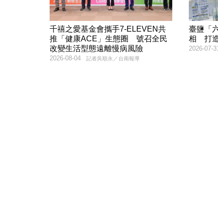
千禧之愛基金會攜手7-ELEVEN共
臺鹽「
推「健康ACE」生態圈 號召全民
相 打
改變生活型態遠離慢病風險
2026-07-3
2026-08-04
記者吳順永／台南報導