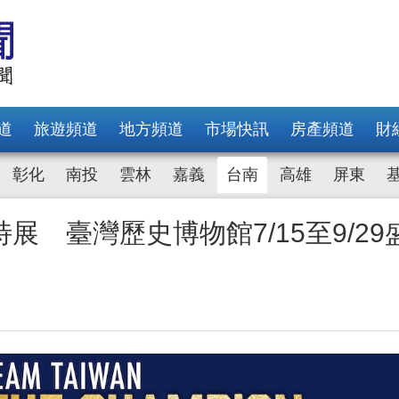
道
旅遊頻道
地方頻道
市場快訊
房產頻道
財
彰化
南投
雲林
嘉義
台南
高雄
屏東
 臺灣歷史博物館7/15至9/29