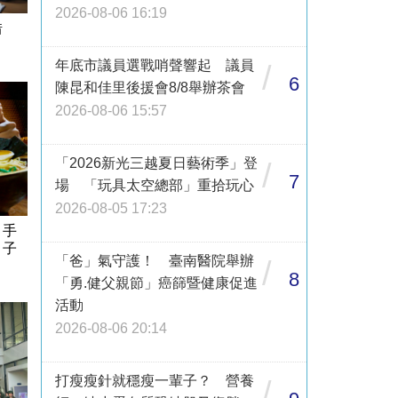
2026-08-06 16:19
借
年底市議員選戰哨聲響起 議員
/
6
陳昆和佳里後援會8/8舉辦茶會
2026-08-06 15:57
「2026新光三越夏日藝術季」登
/
7
場 「玩具太空總部」重拾玩心
2026-08-05 17:23
」手
」子
「爸」氣守護！ 臺南醫院舉辦
/
8
「勇.健父親節」癌篩暨健康促進
活動
2026-08-06 20:14
打瘦瘦針就穩瘦一輩子？ 營養
/