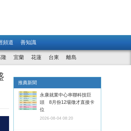
經頻道
善知識
基隆
宜蘭
花蓮
台東
離島
盛
推薦新聞
永康就業中心串聯科技巨
頭 8月份12場徵才直接卡
位
2026-08-04 08:20