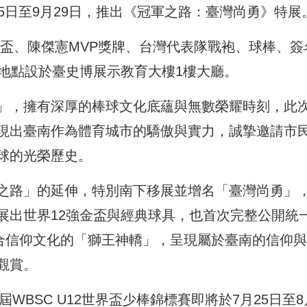
5日至9月29日，推出《冠軍之路：臺灣尚勇》特展
軍金盃、陳傑憲MVP獎牌、台灣代表隊戰袍、球棒、簽
覽地點設於臺史博展示教育大樓1樓大廳。
」，擁有深厚的棒球文化底蘊與無數榮耀時刻，此
現出臺南作為體育城市的驕傲與實力，誠摯邀請市
球的光榮歷史。
之路」的延伸，特別南下移展並增名「臺灣尚勇」
出世界12強金盃與經典球具，也首次完整公開統一
結合信仰文化的「獅王神轎」，呈現屬於臺南的信仰
觀賞。
WBSC U12世界盃少棒錦標賽即將於7月25日至8