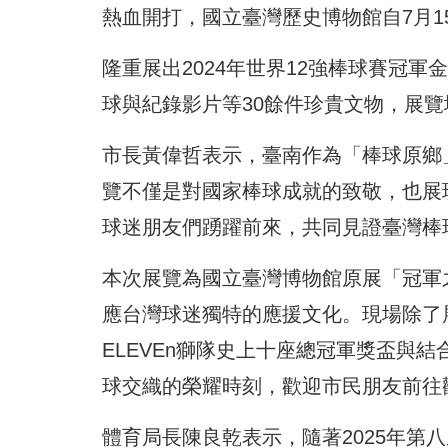
熱血開打，國立臺灣歷史博物館自7月1
隆重展出2024年世界12強棒球賽冠
球與紀錄影片等30餘件珍貴文物，展
市長黃偉哲表示，臺南作為「棒球原鄉
覽不僅是對國家棒球成就的致敬，也展
球迷朋友們踴躍前來，共同見證臺灣棒
本次展覽為國立臺灣博物館原展「冠軍
應台灣球迷獨特的應援文化。現場除了展
ELEVEn獅隊史上十座總冠軍獎盃與
球交織的榮耀時刻，歡迎市民朋友前往
體育局長陳良乾表示，隨著2025年第八屆