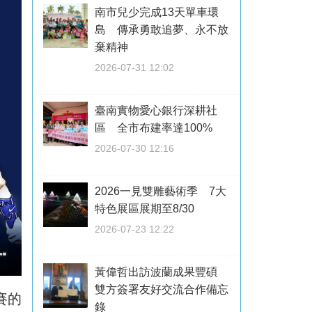
南市兒少完成13天單車環
島 傳承勇敢追夢、永不放
棄精神
2026-07-31 12:02
臺南實物愛心銀行深耕社
區 全市布建率達100%
2026-07-30 12:16
2026一見雙雕藝術季 7大
特色展區展期至8/30
2026-07-23 12:22
黃偉哲出訪波蘭成果豐碩
雙方簽署友好交流合作備忘
賽的
錄