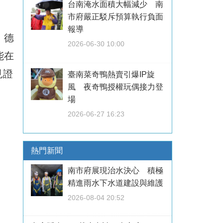
台南淹水面積大幅減少 南
市府嚴正駁斥預算執行負面
報導
、德
2026-06-30 10:00
能在
見證
臺南菜奇鴨熱賣引爆IP旋
風 夜奇鴨授權玩偶接力登
場
2026-06-27 16:23
熱門新聞
南市府展現治水決心 積極
精進雨水下水道建設與維護
2026-08-04 20:52