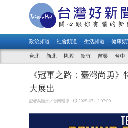
政治頻道
社會頻道
生活頻道
健康頻
台北
新北
桃園
新竹
苗栗
台中
《冠軍之路：臺灣尚勇》特展
大展出
記者吳順永／台南報導
2025-07-12 07:00