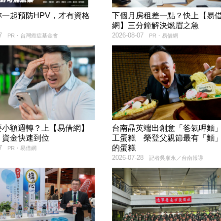
妳一起預防HPV，才有資格
下個月房租差一點？快上【易
！
網】三分鐘解決燃眉之急
7
2026-08-07
PR・台灣癌症基金會
PR・易借網
要小額週轉？上【易借網】
台南晶英端出創意「爸氣呷麵
！資金快速到位
工蛋糕 榮登父親節最有「麵
的蛋糕
7
PR・易借網
2026-07-28
記者吳順永／台南報導