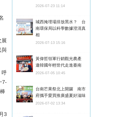
。
2026-07-23 11:14
名
城西掩埋場排放黑水？ 台
南環保局以科學數據澄清真
相
次展
2026-07-13 15:16
民與
黃偉哲領軍行銷觀光農產
邀韓國年輕世代走進臺南
，呼
2026-07-05 10:45
7-
台南芒果祭北上開鑼 南市
與棒
府攜手愛買推廣盛夏好滋味
2026-07-02 13:34
月3