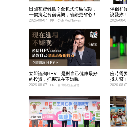
出國花費難抓？全包式海島假期，
伴侶和
一價搞定食宿玩樂，省錢更省心！
說愛妳
2026-08-07
2026-08-0
PR・Club Med Taiwan
立即諮詢HPV！是對自己健康最好
臨時需
的投資，把握現在不嫌晚！
找人幫
2026-08-07
2026-08-0
PR・台灣癌症基金會